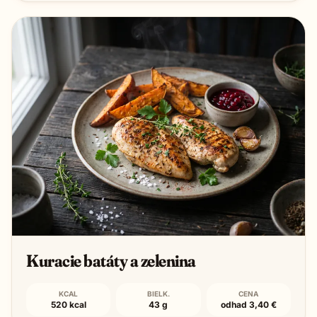
Kuracie batáty a zelenina
KCAL
BIELK.
CENA
520 kcal
43 g
odhad 3,40 €