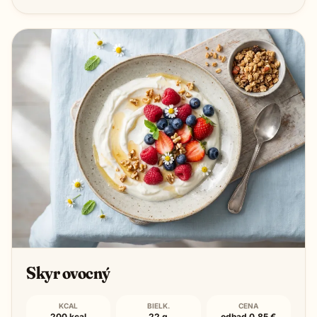
Skyr ovocný
KCAL
BIELK.
CENA
200 kcal
22 g
odhad 0,85 €