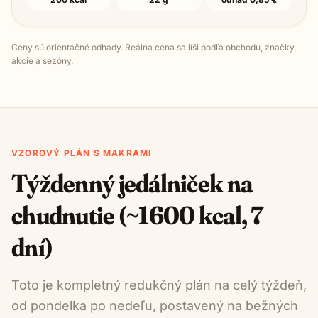
Ceny sú orientačné odhady. Reálna cena sa líši podľa obchodu, značky,
akcie a sezóny.
VZOROVÝ PLÁN S MAKRAMI
Týždenný jedálniček na
chudnutie (~1600 kcal, 7
dní)
Toto je kompletný redukčný plán na celý týždeň,
od pondelka po nedeľu, postavený na bežných