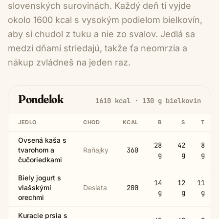
slovenských surovinách. Každý deň ti vyjde
okolo 1600 kcal s vysokým podielom bielkovín,
aby si chudol z tuku a nie zo svalov. Jedlá sa
medzi dňami striedajú, takže ťa neomrzia a
nákup zvládneš na jeden raz.
Pondelok
1610
kcal ·
130
g bielkovín
JEDLO
CHOD
KCAL
B
S
T
Ovsená kaša s
28
42
8
tvarohom a
Raňajky
360
g
g
g
čučoriedkami
Biely jogurt s
14
12
11
vlašskými
Desiata
200
g
g
g
orechmi
Kuracie prsia s