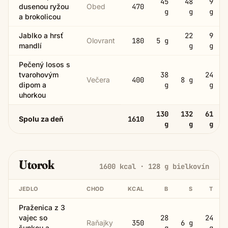
45
48
9
dusenou ryžou
Obed
470
g
g
g
a brokolicou
Jablko a hrsť
22
9
Olovrant
180
5
g
mandlí
g
g
Pečený losos s
tvarohovým
38
24
Večera
400
8
g
dipom a
g
g
uhorkou
130
132
61
Spolu za deň
1610
g
g
g
Utorok
1600
kcal ·
128
g bielkovín
JEDLO
CHOD
KCAL
B
S
T
Praženica z 3
vajec so
28
24
Raňajky
350
6
g
šunkou a
g
g