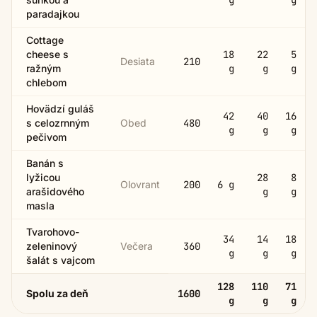
paradajkou
Cottage
cheese s
18
22
5
Desiata
210
ražným
g
g
g
chlebom
Hovädzí guláš
42
40
16
s celozrnným
Obed
480
g
g
g
pečivom
Banán s
lyžicou
28
8
Olovrant
200
6
g
arašidového
g
g
masla
Tvarohovo-
34
14
18
zeleninový
Večera
360
g
g
g
šalát s vajcom
128
110
71
Spolu za deň
1600
g
g
g