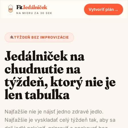
Fit
Jedálniček
→
Vytvoriť plán
NA MIERU ZA 30 SEK
TÝŽDEŇ BEZ IMPROVIZÁCIE
Jedálniček na
chudnutie na
týždeň, ktorý nie je
len tabuľka
Najťažšie nie je nájsť jedno zdravé jedlo.
Najťažšie je vyskladať celý týždeň tak, aby sa