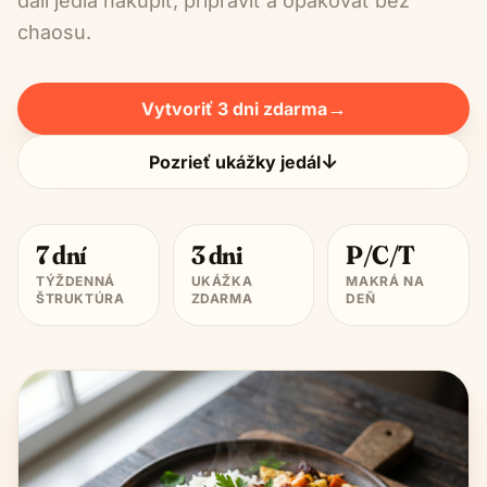
dali jedlá nakúpiť, pripraviť a opakovať bez
chaosu.
→
Vytvoriť 3 dni zdarma
↓
Pozrieť ukážky jedál
7 dní
3 dni
P/C/T
TÝŽDENNÁ
UKÁŽKA
MAKRÁ NA
ŠTRUKTÚRA
ZDARMA
DEŇ