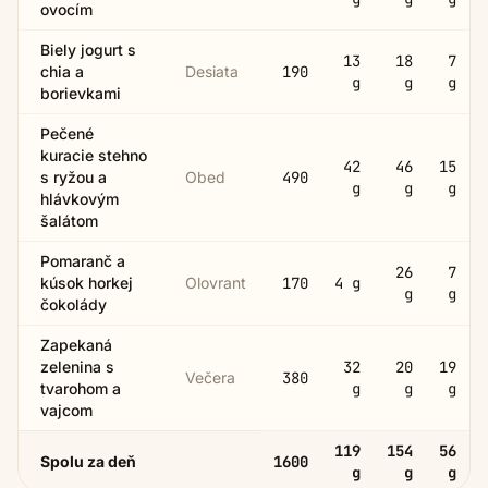
ovocím
Biely jogurt s
13
18
7
chia a
Desiata
190
g
g
g
borievkami
Pečené
kuracie stehno
42
46
15
s ryžou a
Obed
490
g
g
g
hlávkovým
šalátom
Pomaranč a
26
7
kúsok horkej
Olovrant
170
4
g
g
g
čokolády
Zapekaná
zelenina s
32
20
19
Večera
380
tvarohom a
g
g
g
vajcom
119
154
56
Spolu za deň
1600
g
g
g