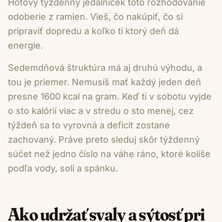
Hotový týždenný jedálniček toto rozhodovanie
odoberie z ramien. Vieš, čo nakúpiť, čo si
pripraviť dopredu a koľko ti ktorý deň dá
energie.
Sedemdňová štruktúra má aj druhú výhodu, a
tou je priemer. Nemusíš mať každý jeden deň
presne 1600 kcal na gram. Keď ti v sobotu vyjde
o sto kalórií viac a v stredu o sto menej, cez
týždeň sa to vyrovná a deficit zostane
zachovaný. Práve preto sleduj skôr týždenný
súčet než jedno číslo na váhe ráno, ktoré kolíše
podľa vody, soli a spánku.
Ako udržať svaly a sýtosť pri