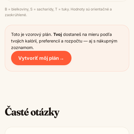
B = bielkoviny, S = sacharidy, T = tuky. Hodnoty sú orientačné a
zaokrúhlené.
Toto je vzorový plán.
Tvoj
dostaneš na mieru podľa
tvojich kalórií, preferencií a rozpočtu — aj s nákupným
zoznamom.
→
Vytvoriť môj plán
Časté otázky