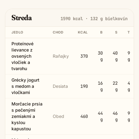
Streda
1590
kcal ·
132
g bielkovín
JEDLO
CHOD
KCAL
B
S
T
Proteínové
lievance z
30
40
9
ovsených
Raňajky
370
g
g
g
vločiek a
tvarohu
Grécky jogurt
16
22
4
s medom a
Desiata
190
g
g
g
vločkami
Morčacie prsia
s pečenými
44
46
9
zemiakmi a
Obed
460
g
g
g
kyslou
kapustou