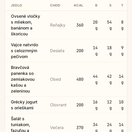
JEDLO
CHOD
KCAL
B
S
T
Ovsené vločky
s mliekom,
20
54
8
Raňajky
360
banánom a
g
g
g
škoricou
Vajce natvrdo
14
18
9
s celozrnným
Desiata
200
g
g
g
pečivom
Bravčová
panenka so
44
42
14
zemiakovou
Obed
480
g
g
g
kašou a
zeleninou
Grécky jogurt
16
12
10
Olovrant
200
s orieškami
g
g
g
Šalát s
tuniakom,
34
24
14
Večera
370
fazuľou a
g
g
g