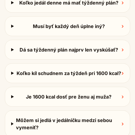
›
Koľko jedál denne má mať týždenný plán?
›
Musí byť každý deň úplne iný?
›
Dá sa týždenný plán najprv len vyskúšať?
›
Koľko kíl schudnem za týždeň pri 1600 kcal?
›
Je 1600 kcal dosť pre ženu aj muža?
Môžem si jedlá v jedálničku medzi sebou
›
vymeniť?