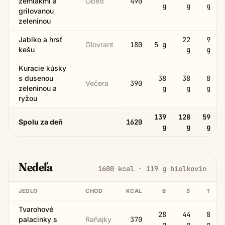
zemiakmi a
Obed
490
g
g
g
grilovanou
zeleninou
Jablko a hrsť
22
9
Olovrant
180
5
g
kešu
g
g
Kuracie kúsky
s dusenou
38
38
8
Večera
390
zeleninou a
g
g
g
ryžou
139
128
59
Spolu za deň
1620
g
g
g
Nedeľa
1600
kcal ·
119
g bielkovín
JEDLO
CHOD
KCAL
B
S
T
Tvarohové
28
44
8
palacinky s
Raňajky
370
g
g
g