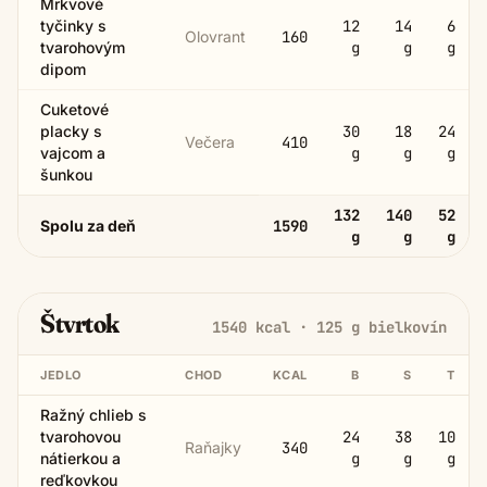
Mrkvové
tyčinky s
12
14
6
Olovrant
160
tvarohovým
g
g
g
dipom
Cuketové
placky s
30
18
24
Večera
410
vajcom a
g
g
g
šunkou
132
140
52
Spolu za deň
1590
g
g
g
Štvrtok
1540
kcal ·
125
g bielkovín
JEDLO
CHOD
KCAL
B
S
T
Ražný chlieb s
tvarohovou
24
38
10
Raňajky
340
nátierkou a
g
g
g
reďkovkou