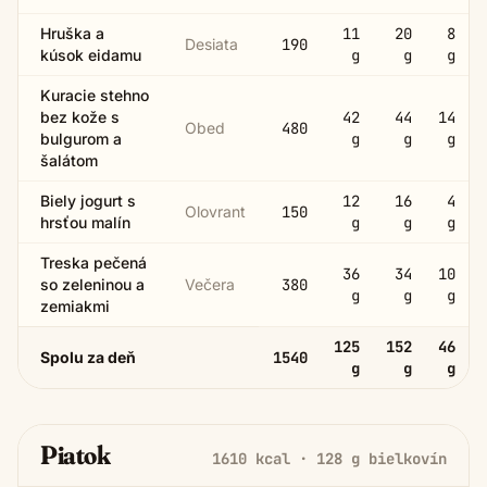
Hruška a
11
20
8
Desiata
190
kúsok eidamu
g
g
g
Kuracie stehno
bez kože s
42
44
14
Obed
480
bulgurom a
g
g
g
šalátom
Biely jogurt s
12
16
4
Olovrant
150
hrsťou malín
g
g
g
Treska pečená
36
34
10
so zeleninou a
Večera
380
g
g
g
zemiakmi
125
152
46
Spolu za deň
1540
g
g
g
Piatok
1610
kcal ·
128
g bielkovín