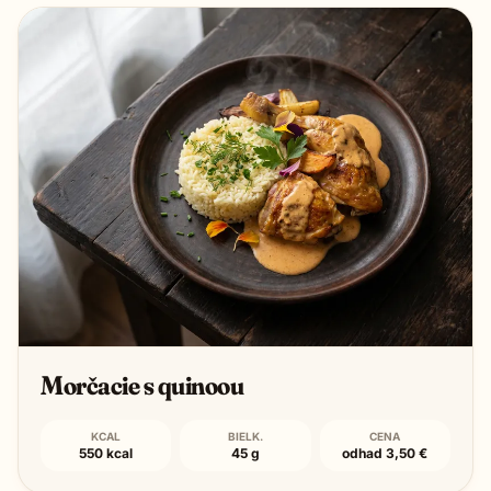
Morčacie s quinoou
KCAL
BIELK.
CENA
550 kcal
45 g
odhad 3,50 €