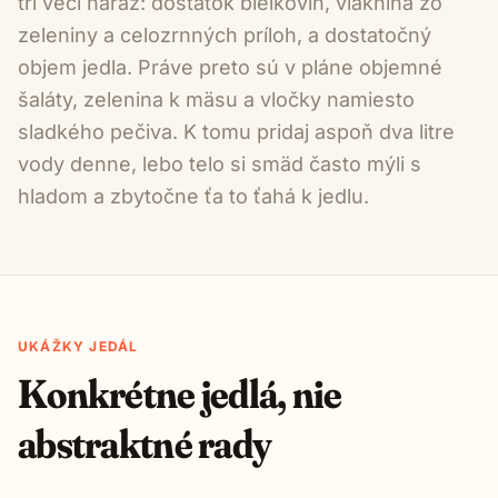
tri veci naraz: dostatok bielkovín, vláknina zo
zeleniny a celozrnných príloh, a dostatočný
objem jedla. Práve preto sú v pláne objemné
šaláty, zelenina k mäsu a vločky namiesto
sladkého pečiva. K tomu pridaj aspoň dva litre
vody denne, lebo telo si smäd často mýli s
hladom a zbytočne ťa to ťahá k jedlu.
UKÁŽKY JEDÁL
Konkrétne jedlá, nie
abstraktné rady