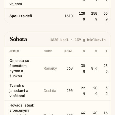
vajcom
128
150
55
Spolu za deň
1610
g
g
g
Sobota
1620
kcal ·
139
g bielkovín
JEDLO
CHOD
KCAL
B
S
T
Omeleta so
špenátom,
30
23
Raňajky
360
8
g
syrom a
g
g
šunkou
Tvaroh s
22
20
3
jahodami a
Desiata
200
g
g
g
vločkami
Hovädzí steak
s pečenými
44
40
16