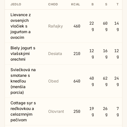
JEDLO
CHOD
KCAL
B
S
T
Lievance z
ovsených
22
60
14
vločiek s
Raňajky
460
g
g
g
jogurtom a
ovocím
Biely jogurt s
12
16
12
vlašskými
Desiata
210
g
g
g
orechmi
Sviečková na
smotane s
40
62
24
knedľou
Obed
640
g
g
g
(menšia
porcia)
Cottage syr s
reďkovkou a
19
26
7
Olovrant
250
celozrnným
g
g
g
pečivom