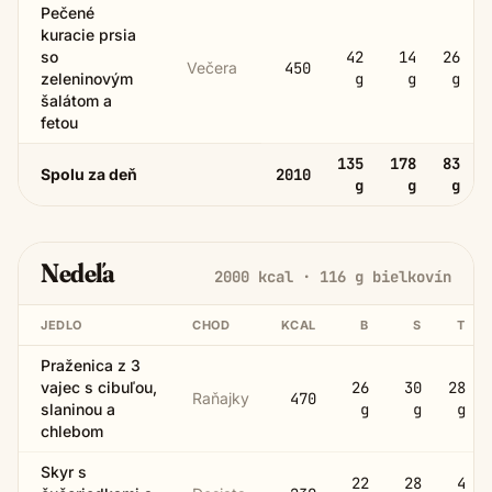
Pečené
kuracie prsia
so
42
14
26
Večera
450
zeleninovým
g
g
g
šalátom a
fetou
135
178
83
Spolu za deň
2010
g
g
g
Nedeľa
2000
kcal ·
116
g bielkovín
JEDLO
CHOD
KCAL
B
S
T
Praženica z 3
vajec s cibuľou,
26
30
28
Raňajky
470
slaninou a
g
g
g
chlebom
Skyr s
22
28
4