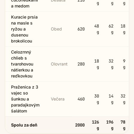
210
g
g
g
a medom
Kuracie prsia
na masle s
48
62
18
ryžou a
Obed
620
g
g
g
dusenou
brokolicou
Celozrnný
chlieb s
18
32
9
tvarohovou
Olovrant
280
g
g
g
nátierkou a
reďkovkou
Praženica z 3
vajec so
30
14
32
šunkou a
Večera
460
g
g
g
paradajkovým
šalátom
126
196
78
Spolu za deň
2000
g
g
g