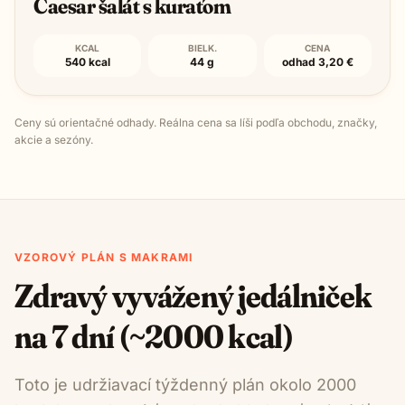
Caesar šalát s kuraťom
KCAL
BIELK.
CENA
540 kcal
44 g
odhad 3,20 €
Ceny sú orientačné odhady. Reálna cena sa líši podľa obchodu, značky,
akcie a sezóny.
VZOROVÝ PLÁN S MAKRAMI
Zdravý vyvážený jedálniček
na 7 dní (~2000 kcal)
Toto je udržiavací týždenný plán okolo 2000