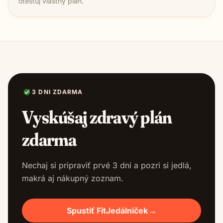
otestuj vlastný plán.
3 DNI ZDARMA
Vyskúšaj zdravý plán
zdarma
Nechaj si pripraviť prvé 3 dni a pozri si jedlá,
makrá aj nákupný zoznam.
→
Spustiť FitJedálniček