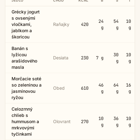
JEDLO
CHOD
KCAL
B
S
T
Grécky jogurt
s ovsenými
24
54
10
vločkami,
Raňajky
420
g
g
g
jablkom a
škoricou
Banán s
lyžicou
30
10
Desiata
230
7
g
arašidového
g
g
masla
Morčacie soté
so zeleninou a
46
64
16
Obed
610
jasmínovou
g
g
g
ryžou
Celozrnný
chlieb s
10
36
10
hummusom a
Olovrant
270
g
g
g
mrkvovými
tyčinkami