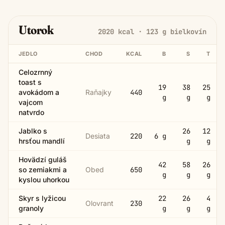
Utorok
2020
kcal ·
123
g bielkovín
JEDLO
CHOD
KCAL
B
S
T
Celozrnný
toast s
19
38
25
avokádom a
Raňajky
440
g
g
g
vajcom
natvrdo
Jablko s
26
12
Desiata
220
6
g
hrsťou mandlí
g
g
Hovädzí guláš
42
58
26
so zemiakmi a
Obed
650
g
g
g
kyslou uhorkou
Skyr s lyžicou
22
26
4
Olovrant
230
granoly
g
g
g