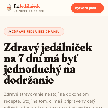
Fit
Jedálniček
→
Vytvoriť plán
NA MIERU ZA 30 SEK
ZDRAVÉ JEDLÁ BEZ CHAOSU
Zdravý jedálniček
na 7 dní má byť
jednoduchý na
dodržanie
Zdravé stravovanie nestojí na dokonalom
recepte. Stojí na tom, či máš pripravený celý