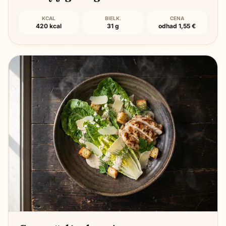
KCAL
BIELK.
CENA
420 kcal
31 g
odhad 1,55 €