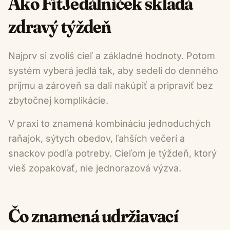
Ako FitJedálniček skladá
zdravý týždeň
Najprv si zvolíš cieľ a základné hodnoty. Potom
systém vyberá jedlá tak, aby sedeli do denného
príjmu a zároveň sa dali nakúpiť a pripraviť bez
zbytočnej komplikácie.
V praxi to znamená kombináciu jednoduchých
raňajok, sýtych obedov, ľahších večerí a
snackov podľa potreby. Cieľom je týždeň, ktorý
vieš zopakovať, nie jednorazová výzva.
Čo znamená udržiavací