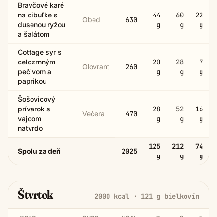
Bravčové karé
na cibuľke s
44
60
22
Obed
630
dusenou ryžou
g
g
g
a šalátom
Cottage syr s
celozrnným
20
28
7
Olovrant
260
pečivom a
g
g
g
paprikou
Šošovicový
prívarok s
28
52
16
Večera
470
vajcom
g
g
g
natvrdo
125
212
74
Spolu za deň
2025
g
g
g
Štvrtok
2000
kcal ·
121
g bielkovín