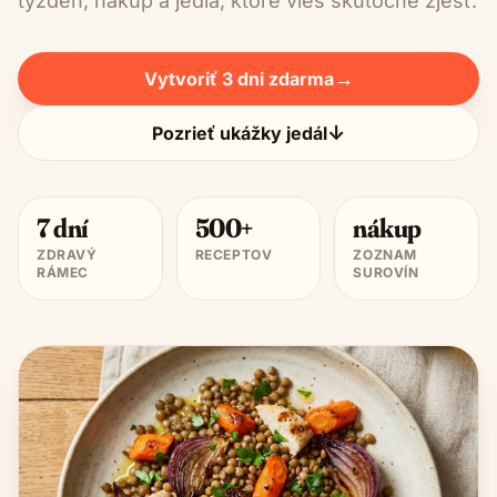
týždeň, nákup a jedlá, ktoré vieš skutočne zjesť.
→
Vytvoriť 3 dni zdarma
↓
Pozrieť ukážky jedál
7 dní
500+
nákup
ZDRAVÝ
RECEPTOV
ZOZNAM
RÁMEC
SUROVÍN