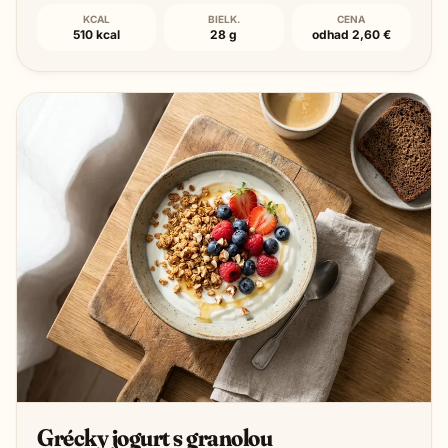
KCAL
BIELK.
CENA
510 kcal
28 g
odhad 2,60 €
Grécky jogurt s granolou