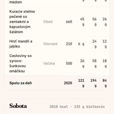
medom
Kuracie stehno
pečené so
45
56
26
zemiakmi a
Obed
660
g
g
g
kapustovým
šalátom
Hrsť mandlí a
24
12
Olovrant
210
6
g
jablko
g
g
Cestoviny so
syrovo-
26
58
18
Večera
500
šunkovou
g
g
g
omáčkou
121
194
84
Spolu za deň
2020
g
g
g
Sobota
2010
kcal ·
135
g bielkovín