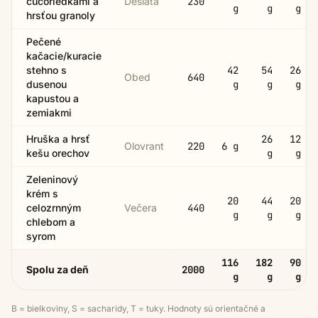
čučoriedkami a
Desiata
230
g
g
g
hrsťou granoly
Pečené
kačacie/kuracie
stehno s
42
54
26
Obed
640
dusenou
g
g
g
kapustou a
zemiakmi
Hruška a hrsť
26
12
Olovrant
220
6
g
kešu orechov
g
g
Zeleninový
krém s
20
44
20
celozrnným
Večera
440
g
g
g
chlebom a
syrom
116
182
90
Spolu za deň
2000
g
g
g
B = bielkoviny, S = sacharidy, T = tuky. Hodnoty sú orientačné a