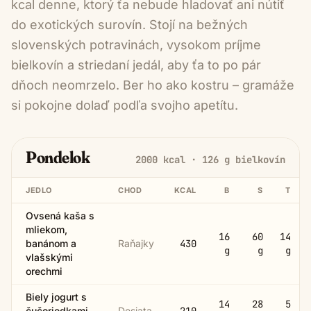
kcal denne, ktorý ťa nebude hladovať ani nútiť
do exotických surovín. Stojí na bežných
slovenských potravinách, vysokom príjme
bielkovín a striedaní jedál, aby ťa to po pár
dňoch neomrzelo. Ber ho ako kostru – gramáže
si pokojne dolaď podľa svojho apetítu.
Pondelok
2000
kcal ·
126
g bielkovín
JEDLO
CHOD
KCAL
B
S
T
Ovsená kaša s
mliekom,
16
60
14
banánom a
Raňajky
430
g
g
g
vlašskými
orechmi
Biely jogurt s
14
28
5
čučoriedkami
Desiata