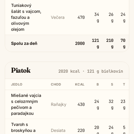
Tuniakový
šalát s vajcom,
34
26
24
fazuľou a
Večera
470
g
g
g
olivovým
olejom
121
210
70
Spolu za deň
2000
g
g
g
Piatok
2020
kcal ·
121
g bielkovín
JEDLO
CHOD
KCAL
B
S
T
Miešané vajcia
s celozrnným
24
32
23
Raňajky
430
pečivom a
g
g
g
paradajkou
Tvaroh s
20
24
5
broskyňou a
Desiata
220
g
g
g