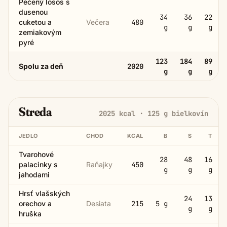
Pečený losos s
dusenou
34
36
22
cuketou a
Večera
480
g
g
g
zemiakovým
pyré
123
184
89
Spolu za deň
2020
g
g
g
Streda
2025
kcal ·
125
g bielkovín
JEDLO
CHOD
KCAL
B
S
T
Tvarohové
28
48
16
palacinky s
Raňajky
450
g
g
g
jahodami
Hrsť vlašských
24
13
orechov a
Desiata
215
5
g
g
g
hruška