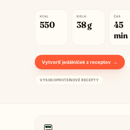
KCAL
BIELK.
ČAS
550
38
g
45
min
Vytvoriť jedálniček z receptov
→
VYSOKOPROTEÍNOVÉ RECEPTY
1850