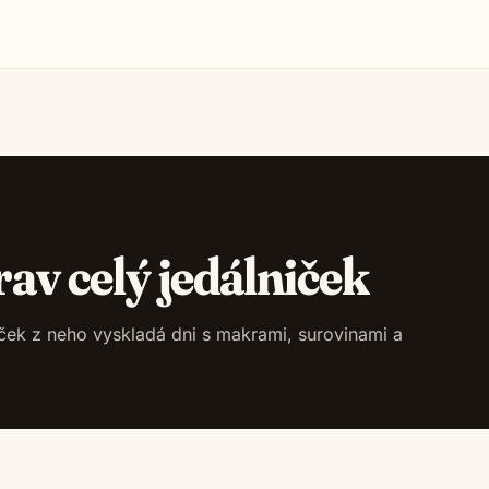
rav celý jedálniček
niček z neho vyskladá dni s makrami, surovinami a