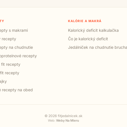
TY
KALÓRIE A MAKRÁ
cepty s makrami
Kalorický deficit kalkulačka
 recepty
Čo je kalorický deficit
cepty na chudnutie
Jedálniček na chudnutie bruch
proteínové recepty
 fit recepty
fit recepty
ajky
 recepty na obed
© 2026 fitjedalnicek.sk
Web:
Weby Na Mieru