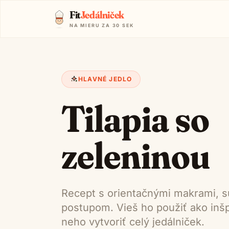
Fit
Jedálniček
NA MIERU ZA 30 SEK
HLAVNÉ JEDLO
Tilapia so
zeleninou
Recept s orientačnými makrami, s
postupom. Vieš ho použiť ako inšpi
neho vytvoriť celý jedálniček.