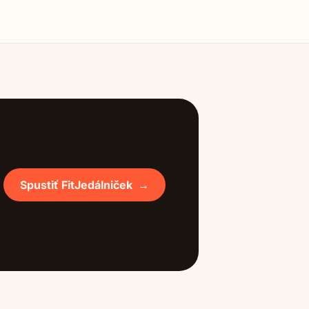
Spustiť FitJedálniček
→