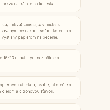
 mrkvu nakrájajte na kolieska.
licu, mrkvu) zmiešajte v miske s
elisovaným cesnakom, soľou, korením a
h vystlaný papierom na pečenie.
úre 15-20 minút, kým nezmäkne a
papierovou utierkou, osoľte, okoreňte a
 olejom a citrónovou šťavou.