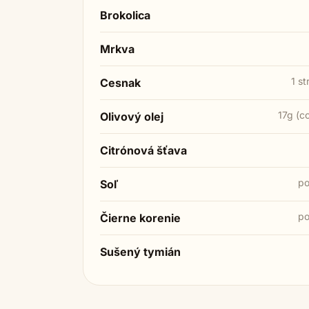
Brokolica
Mrkva
1 st
Cesnak
17g (c
Olivový olej
Citrónová šťava
po
Soľ
po
Čierne korenie
Sušený tymián