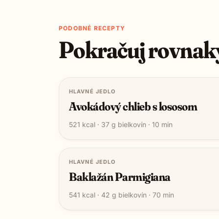
PODOBNÉ RECEPTY
Pokračuj rovnak
HLAVNÉ JEDLO
Avokádový chlieb s lososom
521
kcal ·
37
g bielkovín ·
10
min
HLAVNÉ JEDLO
Baklažán Parmigiana
541
kcal ·
42
g bielkovín ·
70
min