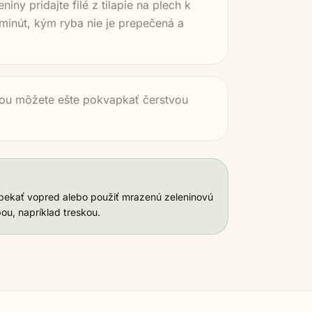
iny pridajte filé z tilapie na plech k
 minút, kým ryba nie je prepečená a
ybou môžete ešte pokvapkať čerstvou
dpekať vopred alebo použiť mrazenú zeleninovú
ou, napríklad treskou.