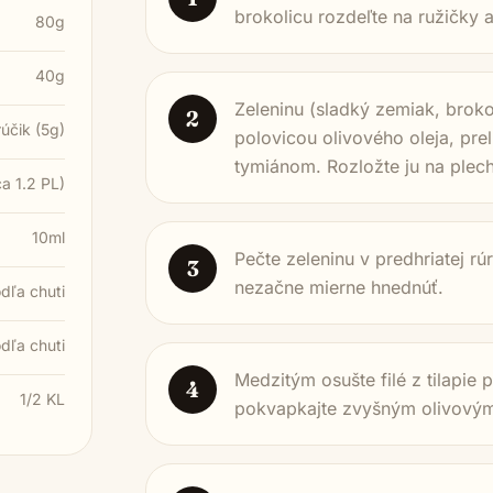
brokolicu rozdeľte na ružičky a
80g
40g
Zeleninu (sladký zemiak, broko
2
rúčik (5g)
polovicou olivového oleja, pr
tymiánom. Rozložte ju na plec
ca 1.2 PL)
10ml
Pečte zeleninu v predhriatej r
3
nezačne mierne hnednúť.
dľa chuti
dľa chuti
Medzitým osušte filé z tilapie 
4
1/2 KL
pokvapkajte zvyšným olivovým