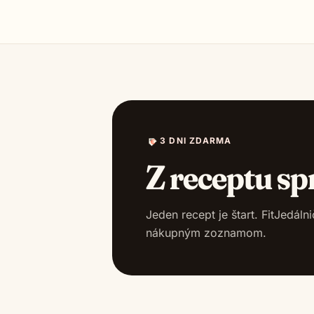
3 DNI ZDARMA
Z receptu sp
Jeden recept je štart. FitJedál
nákupným zoznamom.