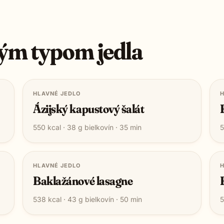
ým typom jedla
HLAVNÉ JEDLO
H
Ázijský kapustový šalát
550
kcal ·
38
g bielkovín ·
35
min
5
HLAVNÉ JEDLO
H
Baklažánové lasagne
538
kcal ·
43
g bielkovín ·
50
min
5