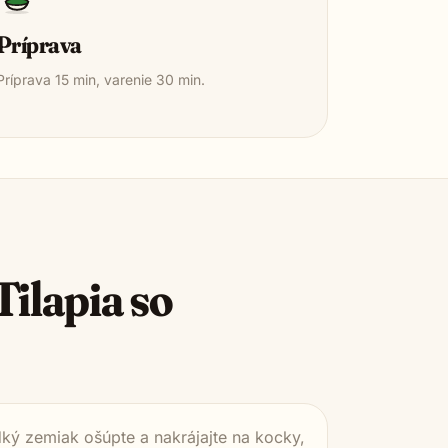
Príprava
Príprava
15
min, varenie
30
min.
Tilapia so
dký zemiak ošúpte a nakrájajte na kocky,