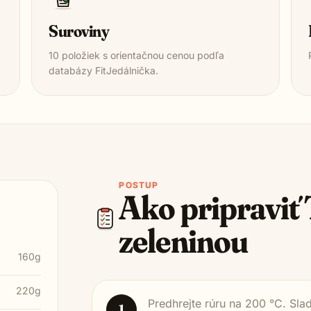
Suroviny
10
položiek s orientačnou cenou podľa
databázy FitJedálnička.
POSTUP
Ako pripraviť
zeleninou
160g
220g
Predhrejte rúru na 200 °C. Sla
1