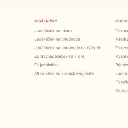
JEDÁLNIČKY
RECEP
Jedálniček na mieru
Fit re
Jedálniček na chudnutie
Všetky
Jedálniček na chudnutie na týždeň
Fit re
Zdravý jedálniček na 7 dní
Vysoko
Fit jedálniček
Rýchle
Alternatíva ku krabičkovej diéte
Lacné 
Fit raň
Zdravé