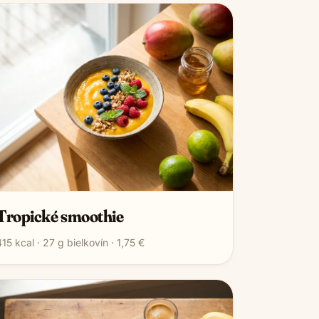
Tropické smoothie
415
kcal ·
27
g bielkovín ·
1,75 €