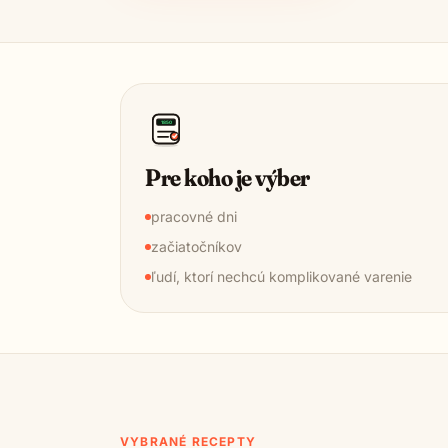
1850
Pre koho je výber
pracovné dni
začiatočníkov
ľudí, ktorí nechcú komplikované varenie
VYBRANÉ RECEPTY