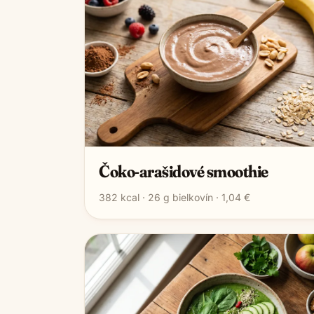
Čoko-arašidové smoothie
382
kcal ·
26
g bielkovín ·
1,04 €