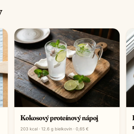
y
Kokosový proteínový nápoj
203
kcal ·
12.6
g bielkovín ·
0,65 €