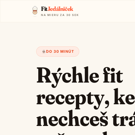
Fit
Jedálniček
NA MIERU ZA 30 SEK
DO 30 MINÚT
Rýchle fit
recepty, k
nechceš trá