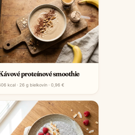
Kávové proteínové smoothie
406
kcal ·
26
g bielkovín ·
0,96 €