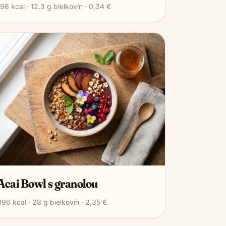
196
kcal ·
12.3
g bielkovín ·
0,34 €
Acai Bowl s granolou
396
kcal ·
28
g bielkovín ·
2,35 €