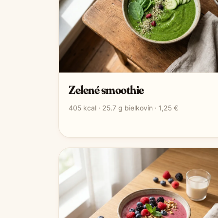
Zelené smoothie
405
kcal ·
25.7
g bielkovín ·
1,25 €