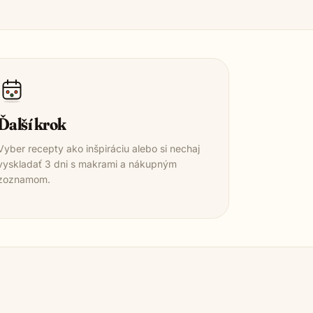
Ďalší krok
Vyber recepty ako inšpiráciu alebo si nechaj
vyskladať 3 dni s makrami a nákupným
zoznamom.