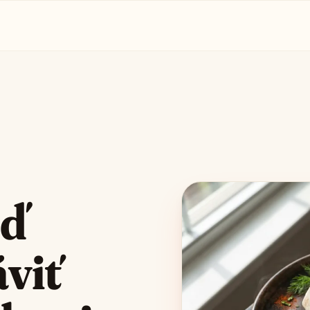
eď
viť