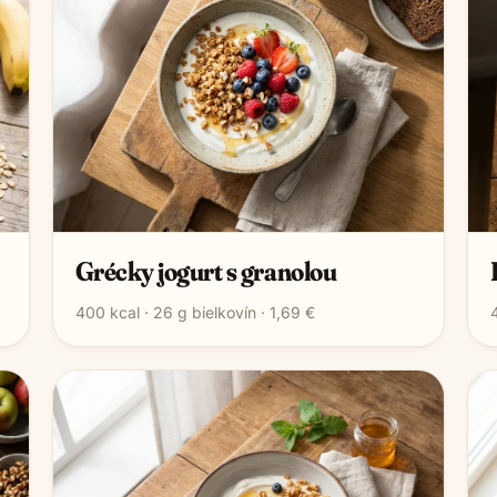
Grécky jogurt s granolou
400
kcal ·
26
g bielkovín ·
1,69 €