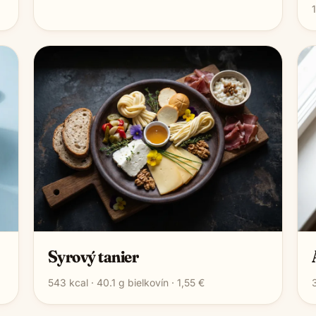
Syrový tanier
543
kcal ·
40.1
g bielkovín ·
1,55 €