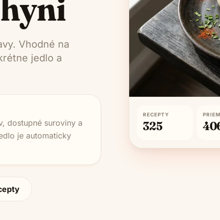
chyni
ravy. Vhodné na
rétne jedlo a
RECEPTY
PRIE
v, dostupné suroviny a
325
40
edlo je automaticky
cepty