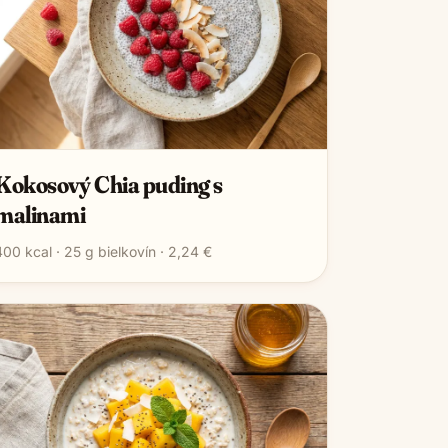
Kokosový Chia puding s
malinami
400
kcal ·
25
g bielkovín ·
2,24 €