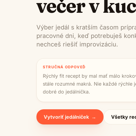
večer v ku
Výber jedál s kratším časom príp
pracovné dni, keď potrebuješ konk
nechceš riešiť improvizáciu.
STRUČNÁ ODPOVEĎ
Rýchly fit recept by mal mať málo kroko
stále rozumné makrá. Nie každé rýchle j
dobré do jedálnička.
Vytvoriť jedálniček
→
Všetky re