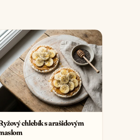
Ryžový chlebík s arašidovým
maslom