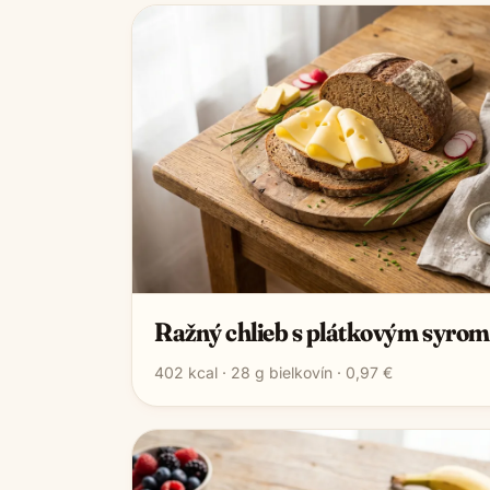
Ražný chlieb s plátkovým syrom
402
kcal ·
28
g bielkovín ·
0,97 €