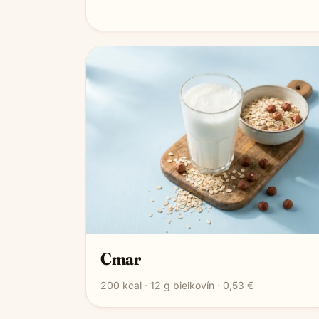
Cmar
200
kcal ·
12
g bielkovín ·
0,53 €