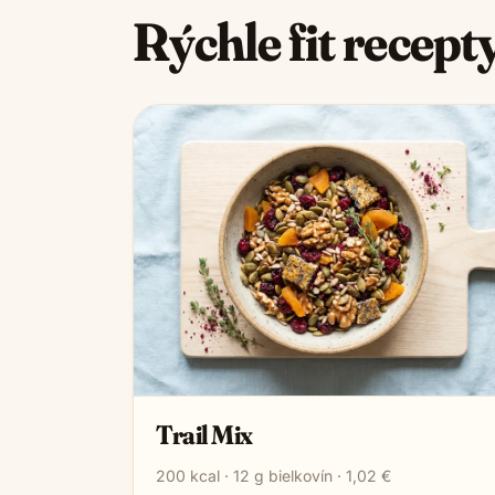
Rýchle fit recept
Trail Mix
200
kcal ·
12
g bielkovín ·
1,02 €