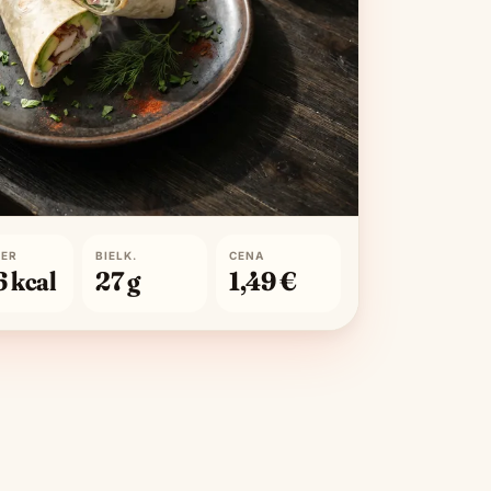
MER
BIELK.
CENA
6
kcal
27
g
1,49 €