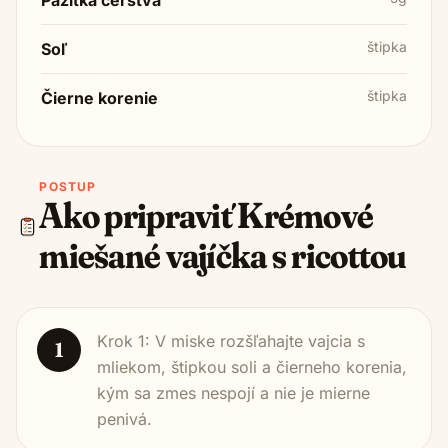
štipka
Soľ
štipka
Čierne korenie
POSTUP
Ako pripraviť
Krémové
miešané vajíčka s ricottou
Krok 1: V miske rozšľahajte vajcia s
1
mliekom, štipkou soli a čierneho korenia,
kým sa zmes nespojí a nie je mierne
penivá.