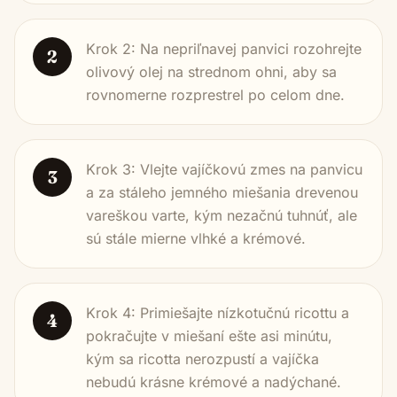
Krok 2: Na nepriľnavej panvici rozohrejte
2
olivový olej na strednom ohni, aby sa
rovnomerne rozprestrel po celom dne.
Krok 3: Vlejte vajíčkovú zmes na panvicu
3
a za stáleho jemného miešania drevenou
vareškou varte, kým nezačnú tuhnúť, ale
sú stále mierne vlhké a krémové.
Krok 4: Primiešajte nízkotučnú ricottu a
4
pokračujte v miešaní ešte asi minútu,
kým sa ricotta nerozpustí a vajíčka
nebudú krásne krémové a nadýchané.