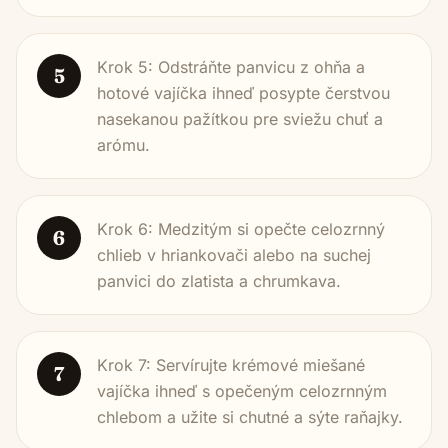
Krok 5: Odstráňte panvicu z ohňa a
5
hotové vajíčka ihneď posypte čerstvou
nasekanou pažítkou pre sviežu chuť a
arómu.
Krok 6: Medzitým si opečte celozrnný
6
chlieb v hriankovači alebo na suchej
panvici do zlatista a chrumkava.
Krok 7: Servírujte krémové miešané
7
vajíčka ihneď s opečeným celozrnným
chlebom a užite si chutné a sýte raňajky.