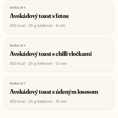
RAŇAJKY
Avokádový toast s fetou
402
kcal ·
26
g bielkovín ·
8
min
RAŇAJKY
Avokádový toast s chilli vločkami
400
kcal ·
25
g bielkovín ·
12
min
RAŇAJKY
Avokádový toast s údeným lososom
400
kcal ·
25
g bielkovín ·
10
min