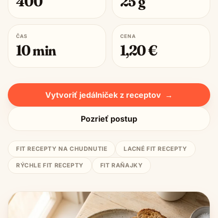
400
25
g
ČAS
CENA
10
min
1,20
€
Vytvoriť jedálniček z receptov
→
Pozrieť postup
FIT RECEPTY NA CHUDNUTIE
LACNÉ FIT RECEPTY
RÝCHLE FIT RECEPTY
FIT RAŇAJKY