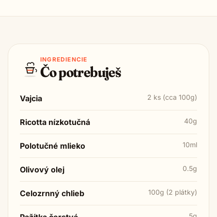
INGREDIENCIE
Čo potrebuješ
2 ks (cca 100g)
Vajcia
40g
Ricotta nízkotučná
10ml
Polotučné mlieko
0.5g
Olivový olej
100g (2 plátky)
Celozrnný chlieb
5g
Pažítka čerstvá