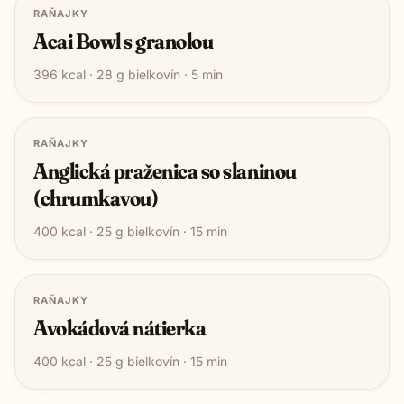
RAŇAJKY
Acai Bowl s granolou
396
kcal ·
28
g bielkovín ·
5
min
RAŇAJKY
Anglická praženica so slaninou
(chrumkavou)
400
kcal ·
25
g bielkovín ·
15
min
RAŇAJKY
Avokádová nátierka
400
kcal ·
25
g bielkovín ·
15
min