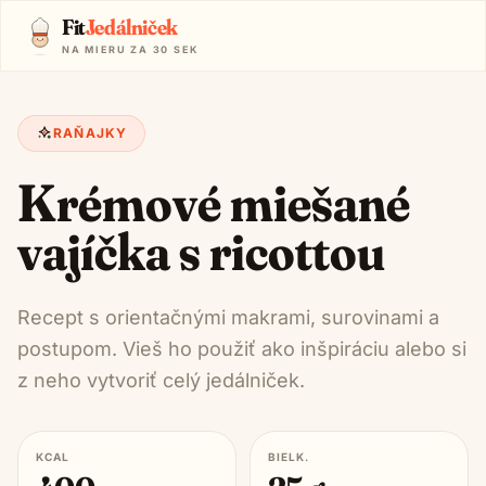
Fit
Jedálniček
NA MIERU ZA 30 SEK
RAŇAJKY
Krémové miešané
vajíčka s ricottou
Recept s orientačnými makrami, surovinami a
postupom. Vieš ho použiť ako inšpiráciu alebo si
z neho vytvoriť celý jedálniček.
KCAL
BIELK.