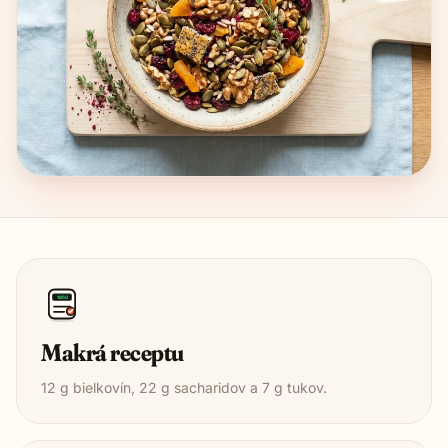
1850
Makrá receptu
12
g bielkovín,
22
g sacharidov a
7
g tukov.