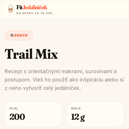
Fit
Jedálniček
NA MIERU ZA 30 SEK
SNACK
Trail Mix
Recept s orientačnými makrami, surovinami a
postupom. Vieš ho použiť ako inšpiráciu alebo si
z neho vytvoriť celý jedálniček.
KCAL
BIELK.
200
12
g