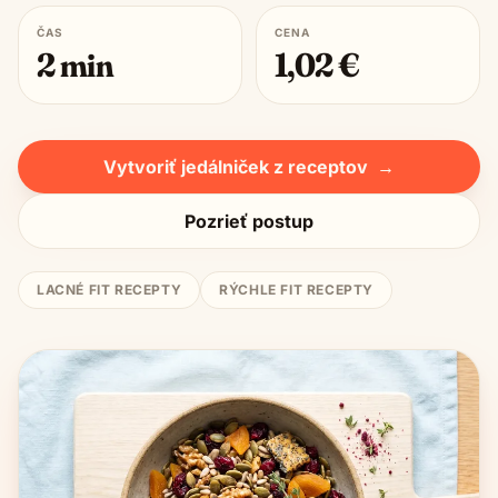
ČAS
CENA
2
min
1,02
€
Vytvoriť jedálniček z receptov
→
Pozrieť postup
LACNÉ FIT RECEPTY
RÝCHLE FIT RECEPTY