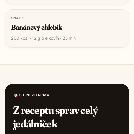
SNACK
Banánový chlebík
200
kcal ·
12
g bielkovín ·
25
min
3 DNI ZDARMA
Z receptu sprav celý
jedálniček