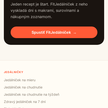
Jeden recept je štart. FitJedálniček z neho
vyskladá dni s makrami, surovinami a
nákupným zoznamom.
Spustiť FitJedálniček
→
JEDÁLNIČKY
Jedálniček na mieru
Jedálniček na chudnutie
Jedálniček na chudnutie na týždeň
Zdravý jedálniček na 7 dní