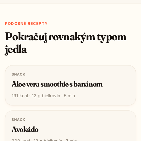
PODOBNÉ RECEPTY
Pokračuj rovnakým typom
jedla
SNACK
Aloe vera smoothie s banánom
191
kcal ·
12
g bielkovín ·
5
min
SNACK
Avokádo
200
kcal ·
12
g bielkovín ·
7
min