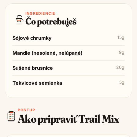
INGREDIENCIE
Čo potrebuješ
15g
Sójové chrumky
9g
Mandle (nesolené, nelúpané)
20g
Sušené brusnice
5g
Tekvicové semienka
POSTUP
Ako pripraviť
Trail Mix