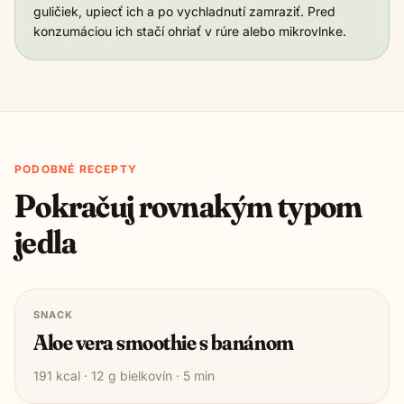
guličiek, upiecť ich a po vychladnutí zamraziť. Pred
konzumáciou ich stačí ohriať v rúre alebo mikrovlnke.
PODOBNÉ RECEPTY
Pokračuj rovnakým typom
jedla
SNACK
Aloe vera smoothie s banánom
191
kcal ·
12
g bielkovín ·
5
min