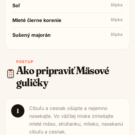
štipka
Soľ
štipka
Mleté čierne korenie
štipka
Sušený majorán
POSTUP
Ako pripraviť
Mäsové
guličky
Cibuľu a cesnak ošúpte a najemno
1
nasekajte. Vo väčšej miske zmiešajte
mleté mäso, strúhanku, mlieko, nasekanú
cibuľu a cesnak.