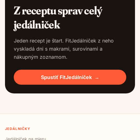
Z receptu sprav celý
jedálniček
Jeden recept je štart. FitJedálniček z neho
vyskladá dni s makrami, surovinami a
nákupným zoznamom.
Spustiť FitJedálniček
→
JEDÁLNIČKY
Jedálniček na mieru