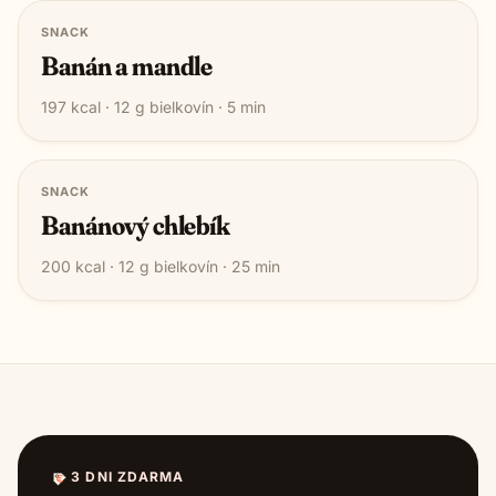
SNACK
Banán a mandle
197
kcal ·
12
g bielkovín ·
5
min
SNACK
Banánový chlebík
200
kcal ·
12
g bielkovín ·
25
min
3 DNI ZDARMA