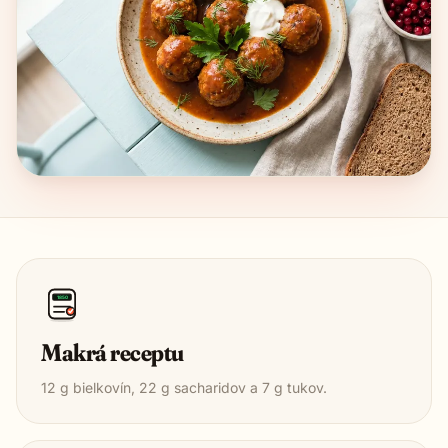
1850
Makrá receptu
12
g bielkovín,
22
g sacharidov a
7
g tukov.