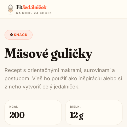
Fit
Jedálniček
NA MIERU ZA 30 SEK
SNACK
Mäsové guličky
Recept s orientačnými makrami, surovinami a
postupom. Vieš ho použiť ako inšpiráciu alebo si
z neho vytvoriť celý jedálniček.
KCAL
BIELK.
200
12
g