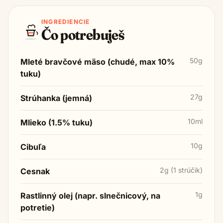
INGREDIENCIE
Čo potrebuješ
50g
Mleté bravčové mäso (chudé, max 10%
tuku)
27g
Strúhanka (jemná)
10ml
Mlieko (1.5% tuku)
10g
Cibuľa
2g (1 strúčik)
Cesnak
1g
Rastlinný olej (napr. slnečnicový, na
potretie)