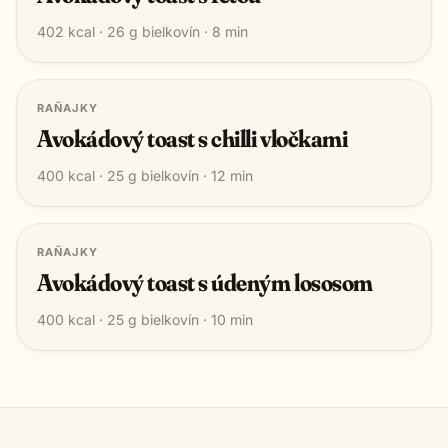
402
kcal ·
26
g bielkovín ·
8
min
RAŇAJKY
Avokádový toast s chilli vločkami
400
kcal ·
25
g bielkovín ·
12
min
RAŇAJKY
Avokádový toast s údeným lososom
400
kcal ·
25
g bielkovín ·
10
min