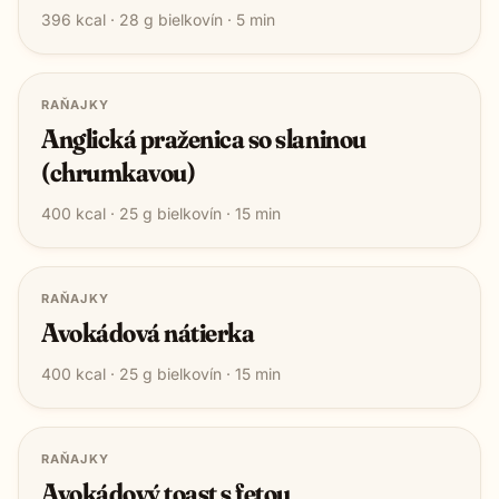
396
kcal ·
28
g bielkovín ·
5
min
RAŇAJKY
Anglická praženica so slaninou
(chrumkavou)
400
kcal ·
25
g bielkovín ·
15
min
RAŇAJKY
Avokádová nátierka
400
kcal ·
25
g bielkovín ·
15
min
RAŇAJKY
Avokádový toast s fetou