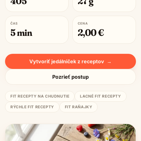
405
27
g
ČAS
CENA
5
min
2,00
€
Vytvoriť jedálniček z receptov
→
Pozrieť postup
FIT RECEPTY NA CHUDNUTIE
LACNÉ FIT RECEPTY
RÝCHLE FIT RECEPTY
FIT RAŇAJKY