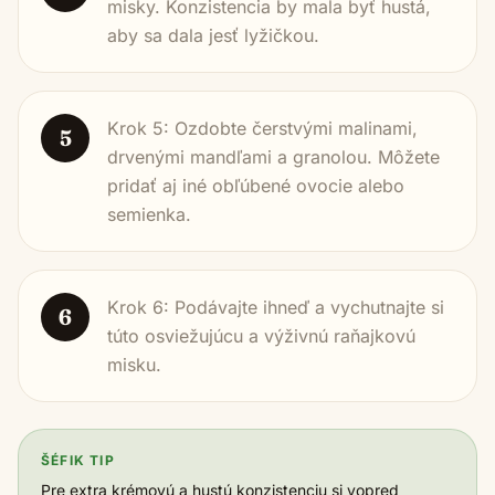
misky. Konzistencia by mala byť hustá,
aby sa dala jesť lyžičkou.
Krok 5: Ozdobte čerstvými malinami,
5
drvenými mandľami a granolou. Môžete
pridať aj iné obľúbené ovocie alebo
semienka.
Krok 6: Podávajte ihneď a vychutnajte si
6
túto osviežujúcu a výživnú raňajkovú
misku.
ŠÉFIK TIP
Pre extra krémovú a hustú konzistenciu si vopred