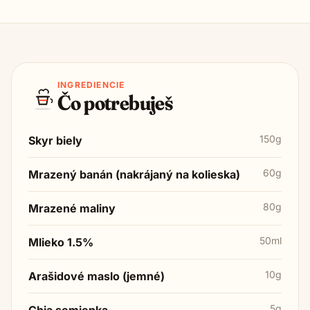
INGREDIENCIE
Čo potrebuješ
150g
Skyr biely
60g
Mrazený banán (nakrájaný na kolieska)
80g
Mrazené maliny
50ml
Mlieko 1.5%
10g
Arašidové maslo (jemné)
5g
Chia semienka