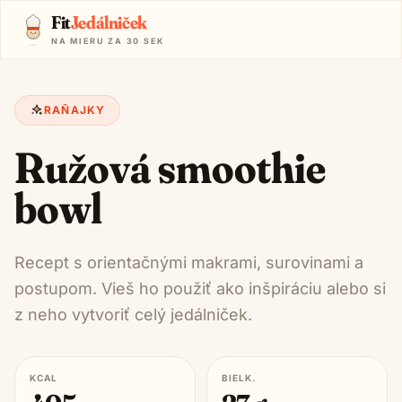
Fit
Jedálniček
NA MIERU ZA 30 SEK
RAŇAJKY
Ružová smoothie
bowl
Recept s orientačnými makrami, surovinami a
postupom. Vieš ho použiť ako inšpiráciu alebo si
z neho vytvoriť celý jedálniček.
KCAL
BIELK.