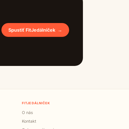
Spustiť FitJedálniček
→
FITJEDÁLNIČEK
O nás
Kontakt