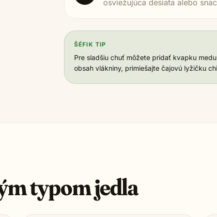
osviežujúca desiata alebo snac
ŠÉFIK TIP
Pre sladšiu chuť môžete pridať kvapku medu 
obsah vlákniny, primiešajte čajovú lyžičku c
ým typom jedla