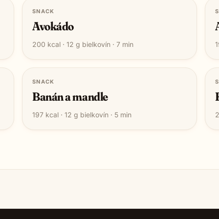
SNACK
Avokádo
200
kcal ·
12
g bielkovín ·
7
min
1
SNACK
Banán a mandle
197
kcal ·
12
g bielkovín ·
5
min