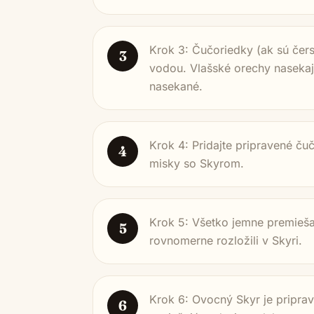
Krok 3: Čučoriedky (ak sú čer
3
vodou. Vlašské orechy nasekajt
nasekané.
Krok 4: Pridajte pripravené č
4
misky so Skyrom.
Krok 5: Všetko jemne premiešaj
5
rovnomerne rozložili v Skyri.
Krok 6: Ovocný Skyr je pripr
6