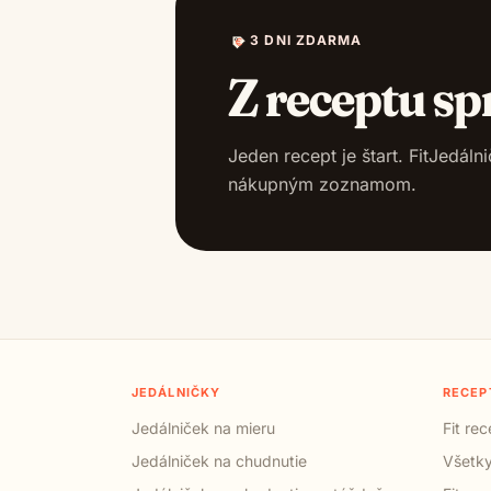
3 DNI ZDARMA
Z receptu sp
Jeden recept je štart. FitJedál
nákupným zoznamom.
JEDÁLNIČKY
RECEP
Jedálniček na mieru
Fit re
Jedálniček na chudnutie
Všetky