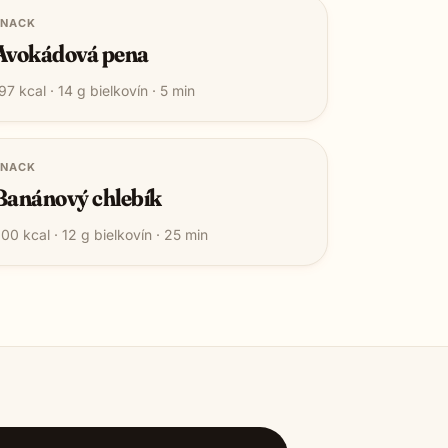
SNACK
Avokádová pena
97
kcal ·
14
g bielkovín ·
5
min
SNACK
Banánový chlebík
200
kcal ·
12
g bielkovín ·
25
min