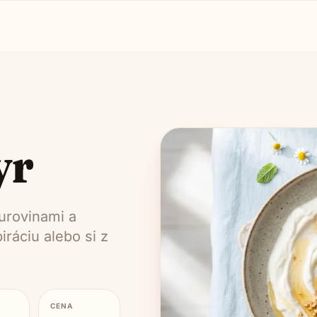
yr
urovinami a
ráciu alebo si z
CENA