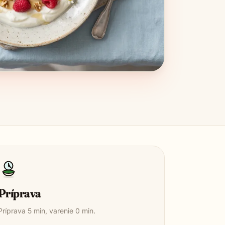
Príprava
Príprava
5
min, varenie
0
min.