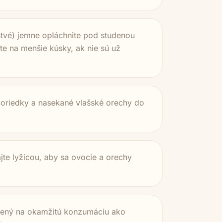
stvé) jemne opláchnite pod studenou
e na menšie kúsky, ak nie sú už
učoriedky a nasekané vlašské orechy do
te lyžicou, aby sa ovocie a orechy
avený na okamžitú konzumáciu ako