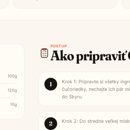
POSTUP
Ako pripraviť
100g
Krok 1: Pripravte si všetky in
1
čučoriedky, nechajte ich pár mi
120g
do Skyru.
10g
Krok 2: Do stredne veľkej misk
2