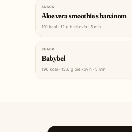
SNACK
Aloe vera smoothie s banánom
191
kcal ·
12
g bielkovín ·
5
min
SNACK
Babybel
196
kcal ·
13.6
g bielkovín ·
5
min