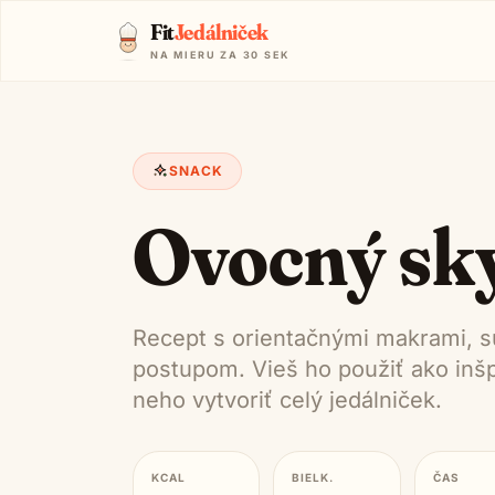
Fit
Jedálniček
NA MIERU ZA 30 SEK
SNACK
Ovocný sk
Recept s orientačnými makrami, s
postupom. Vieš ho použiť ako inšpi
neho vytvoriť celý jedálniček.
KCAL
BIELK.
ČAS