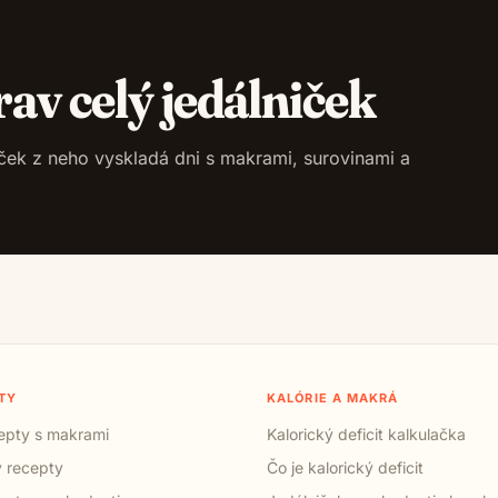
rav celý jedálniček
niček z neho vyskladá dni s makrami, surovinami a
TY
KALÓRIE A MAKRÁ
cepty s makrami
Kalorický deficit kalkulačka
 recepty
Čo je kalorický deficit