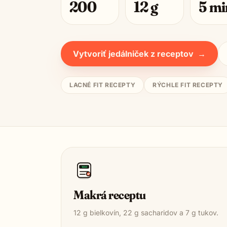
200
12
g
5
mi
Vytvoriť jedálniček z receptov
→
LACNÉ FIT RECEPTY
RÝCHLE FIT RECEPTY
1850
Makrá receptu
12
g bielkovín,
22
g sacharidov a
7
g tukov.