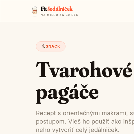
Fit
Jedálniček
NA MIERU ZA 30 SEK
SNACK
Tvarohové
pagáče
Recept s orientačnými makrami, s
postupom. Vieš ho použiť ako inšpi
neho vytvoriť celý jedálniček.