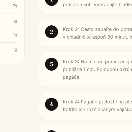
prášok a soľ. Vypracujte hladké
7g
5g
Krok 2: Cesto zabaľte do potra
2
1g
v chladničke aspoň 30 minút, i
1g
Krok 3: Na mierne pomúčenej d
3
približne 1 cm. Pomocou okrúhl
pagáče.
Krok 4: Pagáče preložte na pl
4
Potrite ich rozšľahaným vajíčk