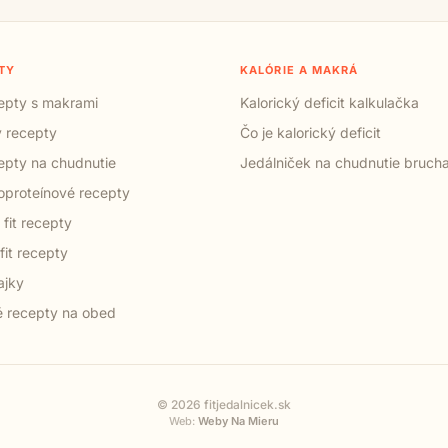
TY
KALÓRIE A MAKRÁ
cepty s makrami
Kalorický deficit kalkulačka
 recepty
Čo je kalorický deficit
cepty na chudnutie
Jedálniček na chudnutie bruch
proteínové recepty
 fit recepty
fit recepty
ajky
 recepty na obed
© 2026 fitjedalnicek.sk
Web:
Weby Na Mieru