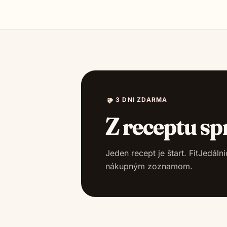
3 DNI ZDARMA
Z receptu sp
Jeden recept je štart. FitJedál
nákupným zoznamom.