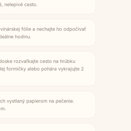
, nelepivé cesto.
vinárskej fólie a nechajte ho odpočívať
deálne hodinu.
oske rozvaľkajte cesto na hrúbku
ej formičky alebo pohára vykrajujte 2
ech vystlaný papierom na pečenie.
om.