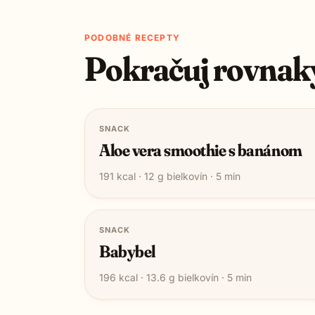
PODOBNÉ RECEPTY
Pokračuj rovnak
SNACK
Aloe vera smoothie s banánom
191
kcal ·
12
g bielkovín ·
5
min
SNACK
Babybel
196
kcal ·
13.6
g bielkovín ·
5
min