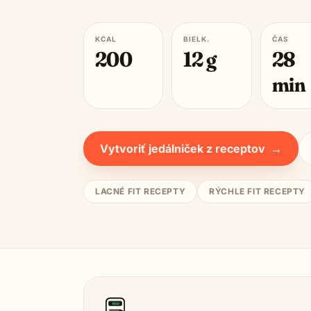
KCAL
BIELK.
ČAS
200
12
g
28
min
Vytvoriť jedálniček z receptov
→
LACNÉ FIT RECEPTY
RÝCHLE FIT RECEPTY
1850