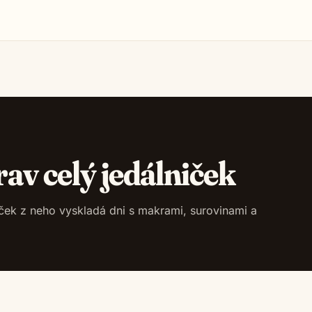
rav celý jedálniček
niček z neho vyskladá dni s makrami, surovinami a