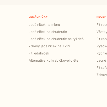
JEDÁLNIČKY
RECEP
Jedálniček na mieru
Fit re
Jedálniček na chudnutie
Všetky
Jedálniček na chudnutie na týždeň
Fit re
Zdravý jedálniček na 7 dní
Vysoko
Fit jedálniček
Rýchle
Alternatíva ku krabičkovej diéte
Lacné 
Fit raň
Zdravé