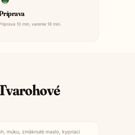
Príprava
Príprava
10
min, varenie
18
min.
Tvarohové
oh, múku, zmäknuté maslo, kypriaci