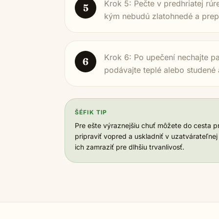
Krok 5: Pečte v predhriatej rúr
5
kým nebudú zlatohnedé a prep
Krok 6: Po upečení nechajte p
6
podávajte teplé alebo studené 
ŠÉFIK TIP
Pre ešte výraznejšiu chuť môžete do cesta pr
pripraviť vopred a uskladniť v uzatvárateľnej
ich zamraziť pre dlhšiu trvanlivosť.