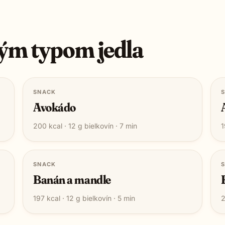
ým typom jedla
SNACK
Avokádo
200
kcal ·
12
g bielkovín ·
7
min
1
SNACK
Banán a mandle
197
kcal ·
12
g bielkovín ·
5
min