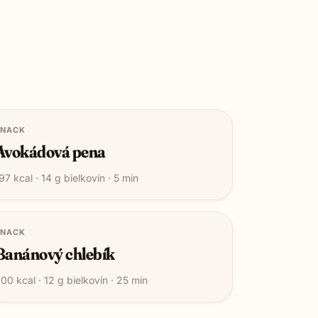
SNACK
Avokádová pena
97
kcal ·
14
g bielkovín ·
5
min
SNACK
Banánový chlebík
200
kcal ·
12
g bielkovín ·
25
min