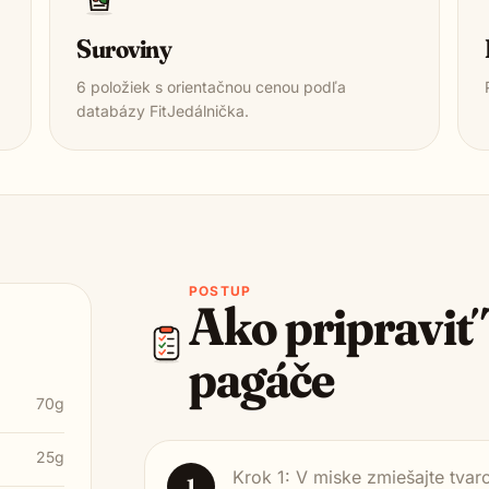
Suroviny
6
položiek s orientačnou cenou podľa
databázy FitJedálnička.
POSTUP
Ako pripraviť
pagáče
70g
25g
Krok 1: V miske zmiešajte tvar
1