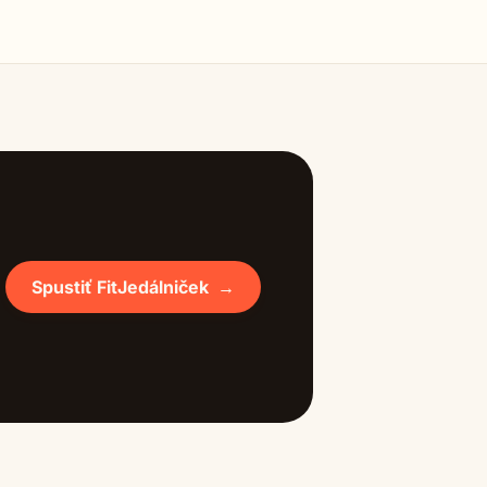
Spustiť FitJedálniček
→