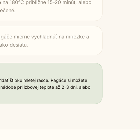
e na 180°C približne 15-20 minút, alebo
ečené.
agáče mierne vychladnúť na mriežke a
ako desiatu.
idať štipku mletej rasce. Pagáče si môžete
 nádobe pri izbovej teplote až 2-3 dni, alebo