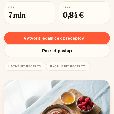
ČAS
CENA
7
min
0,84
€
Vytvoriť jedálniček z receptov
→
Pozrieť postup
LACNÉ FIT RECEPTY
RÝCHLE FIT RECEPTY