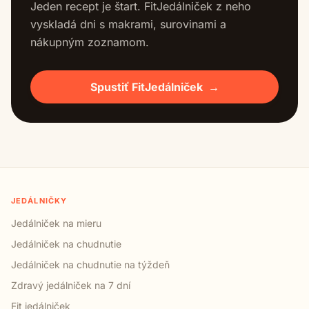
Jeden recept je štart. FitJedálniček z neho
vyskladá dni s makrami, surovinami a
nákupným zoznamom.
Spustiť FitJedálniček
→
JEDÁLNIČKY
Jedálniček na mieru
Jedálniček na chudnutie
Jedálniček na chudnutie na týždeň
Zdravý jedálniček na 7 dní
Fit jedálniček