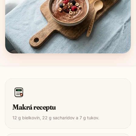
1850
Makrá receptu
12
g bielkovín,
22
g sacharidov a
7
g tukov.