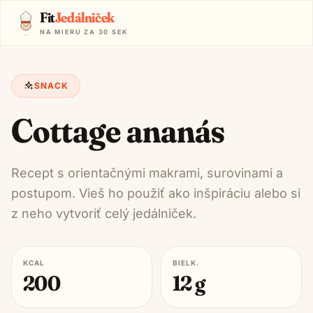
Fit
Jedálniček
NA MIERU ZA 30 SEK
SNACK
Cottage ananás
Recept s orientačnými makrami, surovinami a
postupom. Vieš ho použiť ako inšpiráciu alebo si
z neho vytvoriť celý jedálniček.
KCAL
BIELK.
200
12
g