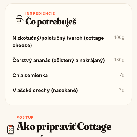
INGREDIENCIE
Čo potrebuješ
100g
Nízkotučný/polotučný tvaroh (cottage
cheese)
130g
Čerstvý ananás (očistený a nakrájaný)
7g
Chia semienka
2g
Vlašské orechy (nasekané)
POSTUP
Ako pripraviť
Cottage