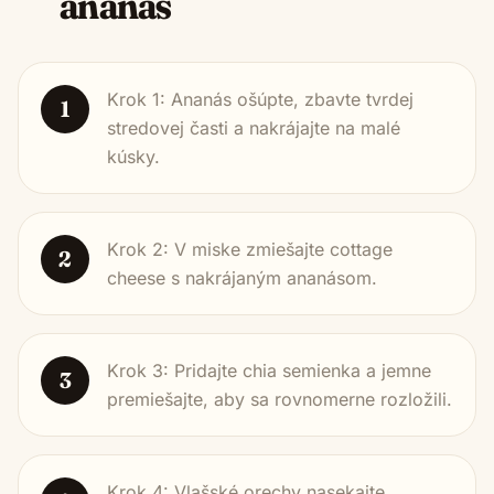
ananás
Krok 1: Ananás ošúpte, zbavte tvrdej
1
stredovej časti a nakrájajte na malé
kúsky.
Krok 2: V miske zmiešajte cottage
2
cheese s nakrájaným ananásom.
Krok 3: Pridajte chia semienka a jemne
3
premiešajte, aby sa rovnomerne rozložili.
Krok 4: Vlašské orechy nasekajte