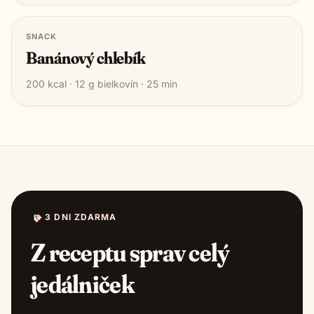
SNACK
Banánový chlebík
200
kcal ·
12
g bielkovín ·
25
min
3 DNI ZDARMA
Z receptu sprav celý
jedálniček