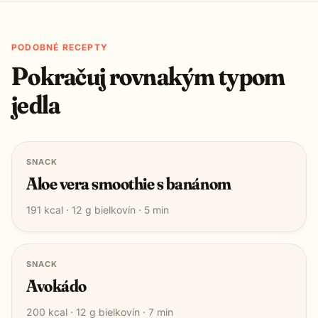
PODOBNÉ RECEPTY
Pokračuj rovnakým typom
jedla
SNACK
Aloe vera smoothie s banánom
191
kcal ·
12
g bielkovín ·
5
min
SNACK
Avokádo
200
kcal ·
12
g bielkovín ·
7
min