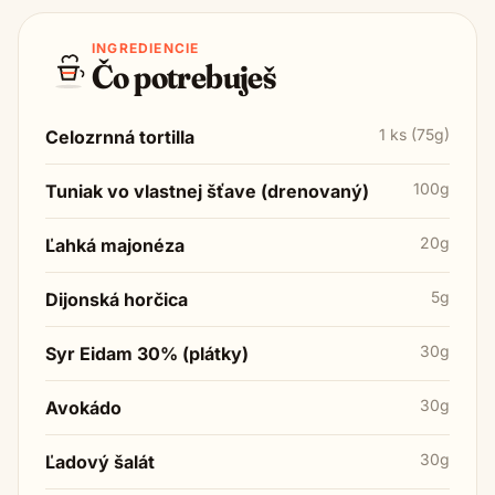
INGREDIENCIE
Čo potrebuješ
1 ks (75g)
Celozrnná tortilla
100g
Tuniak vo vlastnej šťave (drenovaný)
20g
Ľahká majonéza
5g
Dijonská horčica
30g
Syr Eidam 30% (plátky)
30g
Avokádo
30g
Ľadový šalát