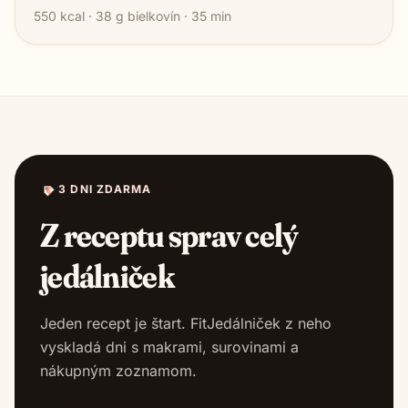
550
kcal ·
38
g bielkovín ·
35
min
3 DNI ZDARMA
Z receptu sprav celý
jedálniček
Jeden recept je štart. FitJedálniček z neho
vyskladá dni s makrami, surovinami a
nákupným zoznamom.