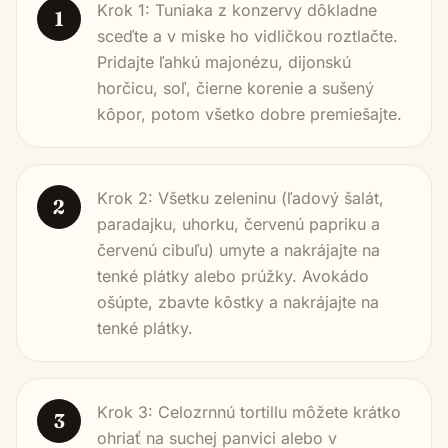
Krok 1: Tuniaka z konzervy dôkladne
1
sceďte a v miske ho vidličkou roztlačte.
Pridajte ľahkú majonézu, dijonskú
horčicu, soľ, čierne korenie a sušený
kôpor, potom všetko dobre premiešajte.
Krok 2: Všetku zeleninu (ľadový šalát,
2
paradajku, uhorku, červenú papriku a
červenú cibuľu) umyte a nakrájajte na
tenké plátky alebo prúžky. Avokádo
ošúpte, zbavte kôstky a nakrájajte na
tenké plátky.
Krok 3: Celozrnnú tortillu môžete krátko
3
ohriať na suchej panvici alebo v