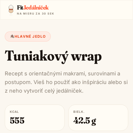
Fit
Jedálniček
NA MIERU ZA 30 SEK
HLAVNÉ JEDLO
Tuniakový wrap
Recept s orientačnými makrami, surovinami a
postupom. Vieš ho použiť ako inšpiráciu alebo si
z neho vytvoriť celý jedálniček.
KCAL
BIELK.
555
42.5
g