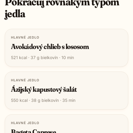
Pokračuj rovnakým typom
jedla
HLAVNÉ JEDLO
Avokádový chlieb s lososom
521
kcal ·
37
g bielkovín ·
10
min
HLAVNÉ JEDLO
Ázijský kapustový šalát
550
kcal ·
38
g bielkovín ·
35
min
HLAVNÉ JEDLO
Bageta Caprese