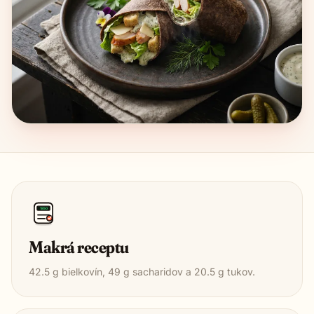
1850
Makrá receptu
42.5
g bielkovín,
49
g sacharidov a
20.5
g tukov.