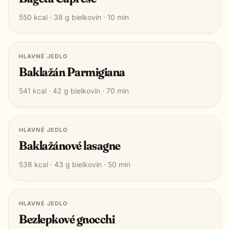
550
kcal ·
38
g bielkovín ·
10
min
HLAVNÉ JEDLO
Baklažán Parmigiana
541
kcal ·
42
g bielkovín ·
70
min
HLAVNÉ JEDLO
Baklažánové lasagne
538
kcal ·
43
g bielkovín ·
50
min
HLAVNÉ JEDLO
Bezlepkové gnocchi