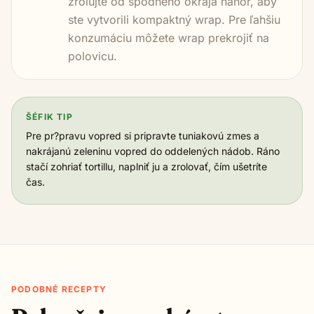
zrolujte od spodného okraja nahor, aby
ste vytvorili kompaktný wrap. Pre ľahšiu
konzumáciu môžete wrap prekrojiť na
polovicu.
ŠÉFIK TIP
Pre pr?pravu vopred si pripravte tuniakovú zmes a
nakrájanú zeleninu vopred do oddelených nádob. Ráno
stačí zohriať tortillu, naplniť ju a zrolovať, čím ušetríte
čas.
PODOBNÉ RECEPTY