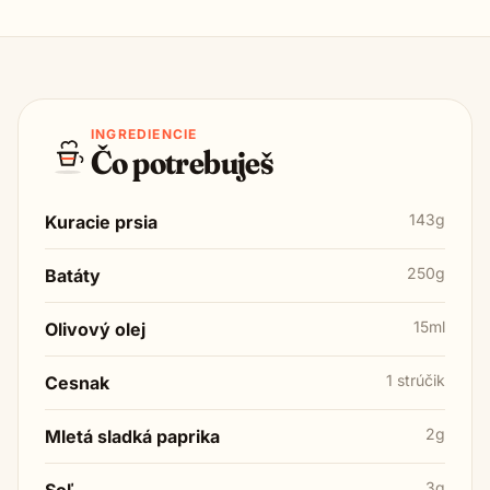
INGREDIENCIE
Čo potrebuješ
143g
Kuracie prsia
250g
Batáty
15ml
Olivový olej
1 strúčik
Cesnak
2g
Mletá sladká paprika
3g
Soľ