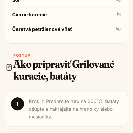
1g
Čierne korenie
5g
Čerstvá petržlenová vňať
POSTUP
Ako pripraviť
Grilované
kuracie, batáty
Krok 1: Predhrejte rúru na 200°C. Batáty
1
ošúpte a nakrájajte na hranolky alebo
mesiačiky.