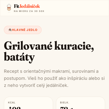
Fit
Jedálniček
NA MIERU ZA 30 SEK
HLAVNÉ JEDLO
Grilované kuracie,
batáty
Recept s orientačnými makrami, surovinami a
postupom. Vieš ho použiť ako inšpiráciu alebo si
z neho vytvoriť celý jedálniček.
KCAL
BIELK.