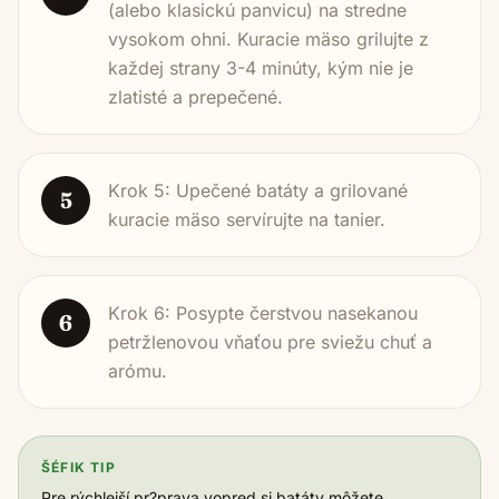
(alebo klasickú panvicu) na stredne
vysokom ohni. Kuracie mäso grilujte z
každej strany 3-4 minúty, kým nie je
zlatisté a prepečené.
Krok 5: Upečené batáty a grilované
5
kuracie mäso servírujte na tanier.
Krok 6: Posypte čerstvou nasekanou
6
petržlenovou vňaťou pre sviežu chuť a
arómu.
ŠÉFIK TIP
Pre rýchlejší pr?prava vopred si batáty môžete