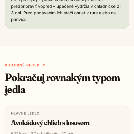
predpripraviť vopred – upečené vydržia v chladničke 2-
3 dni. Pred podávaním ich stačí ohriať v rúre alebo na
panvici.
PODOBNÉ RECEPTY
Pokračuj rovnakým typom
jedla
HLAVNÉ JEDLO
Avokádový chlieb s lososom
521
kcal ·
37
g bielkovín ·
10
min