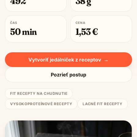
492
38
g
ČAS
CENA
50
min
1,53
€
Vytvoriť jedálniček z receptov
→
Pozrieť postup
FIT RECEPTY NA CHUDNUTIE
VYSOKOPROTEÍNOVÉ RECEPTY
LACNÉ FIT RECEPTY