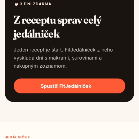
3 DNI ZDARMA
Z receptu sprav celý
jedálniček
Jeden recept je štart. FitJedálniček z neho
vyskladá dni s makrami, surovinami a
nákupným zoznamom.
Spustiť FitJedálniček
→
JEDÁLNIČKY