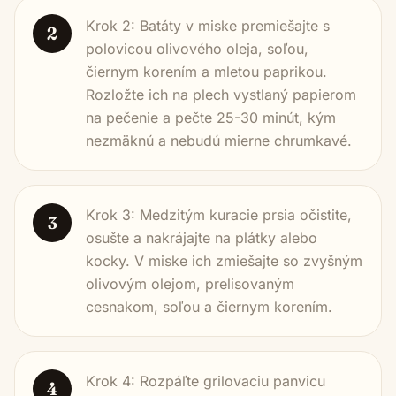
Krok 2: Batáty v miske premiešajte s
2
polovicou olivového oleja, soľou,
čiernym korením a mletou paprikou.
Rozložte ich na plech vystlaný papierom
na pečenie a pečte 25-30 minút, kým
nezmäknú a nebudú mierne chrumkavé.
Krok 3: Medzitým kuracie prsia očistite,
3
osušte a nakrájajte na plátky alebo
kocky. V miske ich zmiešajte so zvyšným
olivovým olejom, prelisovaným
cesnakom, soľou a čiernym korením.
Krok 4: Rozpáľte grilovaciu panvicu
4