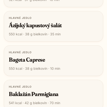
HLAVNÉ JEDLO
Ázijský kapustový šalát
550
kcal ·
38
g bielkovín ·
35
min
HLAVNÉ JEDLO
Bageta Caprese
550
kcal ·
38
g bielkovín ·
10
min
HLAVNÉ JEDLO
Baklažán Parmigiana
541
kcal ·
42
g bielkovín ·
70
min