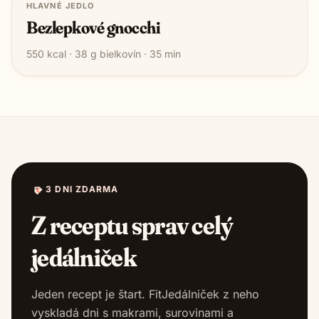
HLAVNÉ JEDLO
Bezlepkové gnocchi
550
kcal ·
38
g bielkovín ·
35
min
3 DNI ZDARMA
Z receptu sprav celý
jedálniček
Jeden recept je štart. FitJedálniček z neho
vyskladá dni s makrami, surovinami a