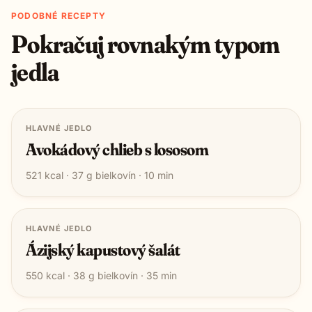
PODOBNÉ RECEPTY
Pokračuj rovnakým typom
jedla
HLAVNÉ JEDLO
Avokádový chlieb s lososom
521
kcal ·
37
g bielkovín ·
10
min
HLAVNÉ JEDLO
Ázijský kapustový šalát
550
kcal ·
38
g bielkovín ·
35
min