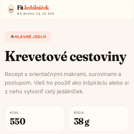
Fit
Jedálniček
NA MIERU ZA 30 SEK
HLAVNÉ JEDLO
Krevetové cestoviny
Recept s orientačnými makrami, surovinami a
postupom. Vieš ho použiť ako inšpiráciu alebo si
z neho vytvoriť celý jedálniček.
KCAL
BIELK.
550
38
g