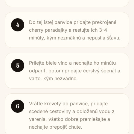
Do tej istej panvice pridajte prekrojené
4
cherry paradajky a restujte ich 3-4
minúty, kým nezmäknú a nepustia šťavu.
Prilejte biele víno a nechajte ho minútu
5
odpariť, potom pridajte čerstvý špenát a
varte, kým nezvädne.
Vráťte krevety do panvice, pridajte
6
scedené cestoviny a odloženú vodu z
varenia, všetko dobre premiešajte a
nechajte prepojiť chute.