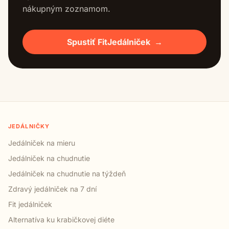
nákupným zoznamom.
Spustiť FitJedálniček
→
JEDÁLNIČKY
Jedálniček na mieru
Jedálniček na chudnutie
Jedálniček na chudnutie na týždeň
Zdravý jedálniček na 7 dní
Fit jedálniček
Alternatíva ku krabičkovej diéte