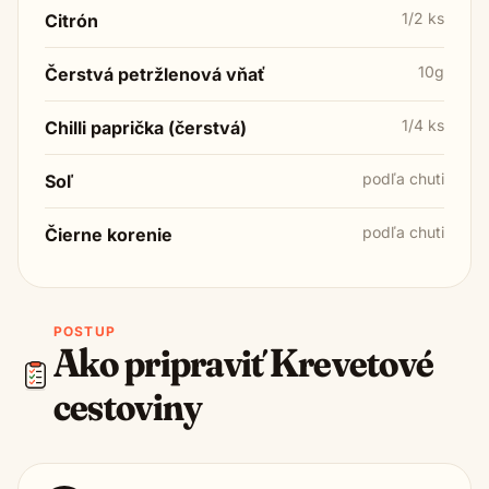
1/2 ks
Citrón
10g
Čerstvá petržlenová vňať
1/4 ks
Chilli paprička (čerstvá)
podľa chuti
Soľ
podľa chuti
Čierne korenie
POSTUP
Ako pripraviť
Krevetové
cestoviny