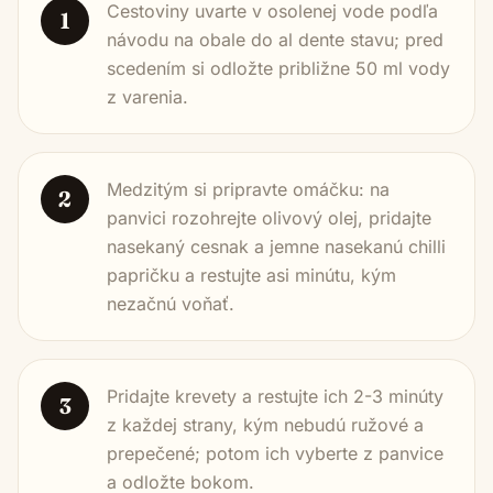
Cestoviny uvarte v osolenej vode podľa
1
návodu na obale do al dente stavu; pred
scedením si odložte približne 50 ml vody
z varenia.
Medzitým si pripravte omáčku: na
2
panvici rozohrejte olivový olej, pridajte
nasekaný cesnak a jemne nasekanú chilli
papričku a restujte asi minútu, kým
nezačnú voňať.
Pridajte krevety a restujte ich 2-3 minúty
3
z každej strany, kým nebudú ružové a
prepečené; potom ich vyberte z panvice
a odložte bokom.