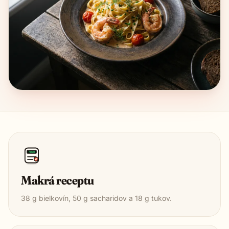
1850
Makrá receptu
38
g bielkovín,
50
g sacharidov a
18
g tukov.