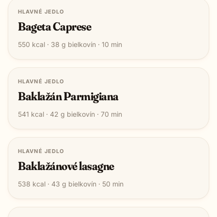
HLAVNÉ JEDLO
Bageta Caprese
550
kcal ·
38
g bielkovín ·
10
min
HLAVNÉ JEDLO
Baklažán Parmigiana
541
kcal ·
42
g bielkovín ·
70
min
HLAVNÉ JEDLO
Baklažánové lasagne
538
kcal ·
43
g bielkovín ·
50
min