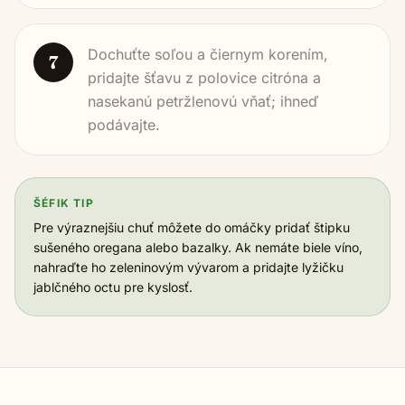
Dochuťte soľou a čiernym korením,
7
pridajte šťavu z polovice citróna a
nasekanú petržlenovú vňať; ihneď
podávajte.
ŠÉFIK TIP
Pre výraznejšiu chuť môžete do omáčky pridať štipku
sušeného oregana alebo bazalky. Ak nemáte biele víno,
nahraďte ho zeleninovým vývarom a pridajte lyžičku
jablčného octu pre kyslosť.