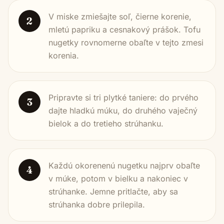
V miske zmiešajte soľ, čierne korenie,
2
mletú papriku a cesnakový prášok. Tofu
nugetky rovnomerne obaľte v tejto zmesi
korenia.
Pripravte si tri plytké taniere: do prvého
3
dajte hladkú múku, do druhého vaječný
bielok a do tretieho strúhanku.
Každú okorenenú nugetku najprv obaľte
4
v múke, potom v bielku a nakoniec v
strúhanke. Jemne pritlačte, aby sa
strúhanka dobre prilepila.