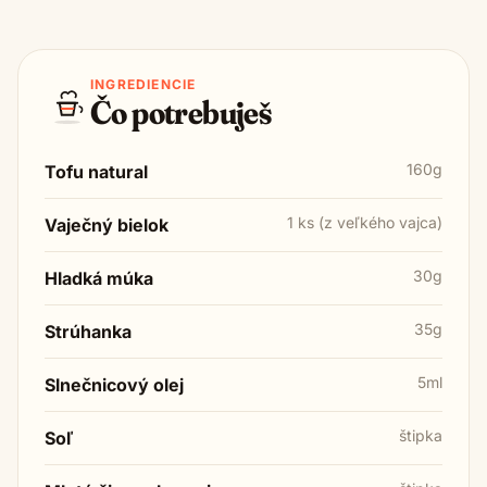
INGREDIENCIE
Čo potrebuješ
160g
Tofu natural
1 ks (z veľkého vajca)
Vaječný bielok
30g
Hladká múka
35g
Strúhanka
5ml
Slnečnicový olej
štipka
Soľ