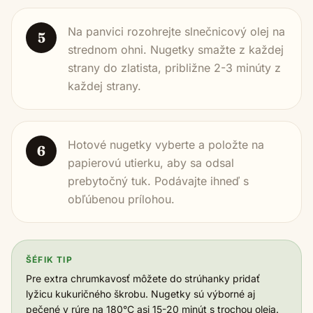
Na panvici rozohrejte slnečnicový olej na
5
strednom ohni. Nugetky smažte z každej
strany do zlatista, približne 2-3 minúty z
každej strany.
Hotové nugetky vyberte a položte na
6
papierovú utierku, aby sa odsal
prebytočný tuk. Podávajte ihneď s
obľúbenou prílohou.
ŠÉFIK TIP
Pre extra chrumkavosť môžete do strúhanky pridať
lyžicu kukuričného škrobu. Nugetky sú výborné aj
pečené v rúre na 180°C asi 15-20 minút s trochou oleja.