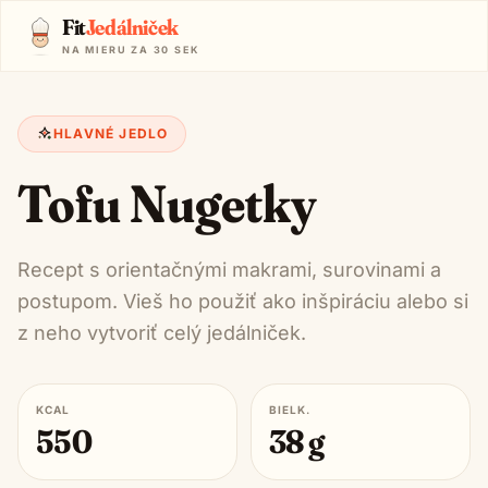
Fit
Jedálniček
NA MIERU ZA 30 SEK
HLAVNÉ JEDLO
Tofu Nugetky
Recept s orientačnými makrami, surovinami a
postupom. Vieš ho použiť ako inšpiráciu alebo si
z neho vytvoriť celý jedálniček.
KCAL
BIELK.
550
38
g