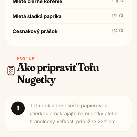
štipka
Mleté čierne korenie
1/2 ČL
Mletá sladká paprika
1/4 ČL
Cesnakový prášok
POSTUP
Ako pripraviť
Tofu
Nugetky
Tofu dôkladne osušte papierovou
1
utierkou a nakrájajte na nugetky alebo
hranolčeky veľkosti približne 2x2 cm.