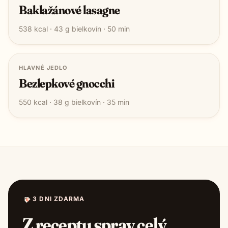
Baklažánové lasagne
538
kcal ·
43
g bielkovín ·
50
min
HLAVNÉ JEDLO
Bezlepkové gnocchi
550
kcal ·
38
g bielkovín ·
35
min
3 DNI ZDARMA
Z receptu sprav celý