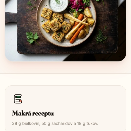
1850
Makrá receptu
38
g bielkovín,
50
g sacharidov a
18
g tukov.