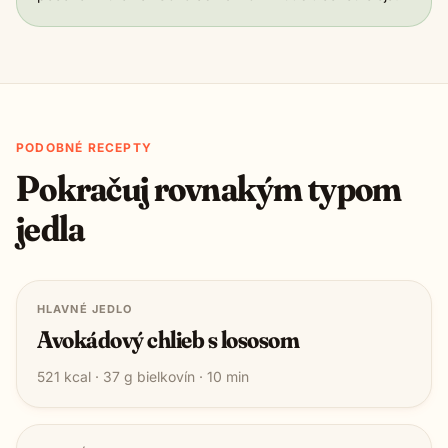
PODOBNÉ RECEPTY
Pokračuj rovnakým typom
jedla
HLAVNÉ JEDLO
Avokádový chlieb s lososom
521
kcal ·
37
g bielkovín ·
10
min