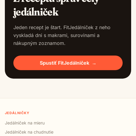
jedálniček
Jeden recept je štart. FitJedálniček z neho
vyskladá dni s makrami, surovinami a
nákupným zoznamom.
Spustiť FitJedálniček
→
JEDÁLNIČKY
Jedálniček na mieru
Jedálniček na chudnutie