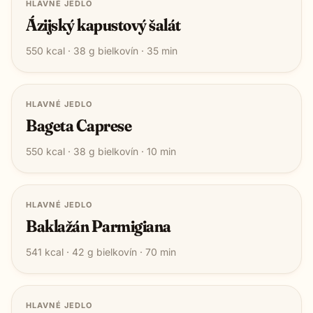
HLAVNÉ JEDLO
Ázijský kapustový šalát
550
kcal ·
38
g bielkovín ·
35
min
HLAVNÉ JEDLO
Bageta Caprese
550
kcal ·
38
g bielkovín ·
10
min
HLAVNÉ JEDLO
Baklažán Parmigiana
541
kcal ·
42
g bielkovín ·
70
min
HLAVNÉ JEDLO