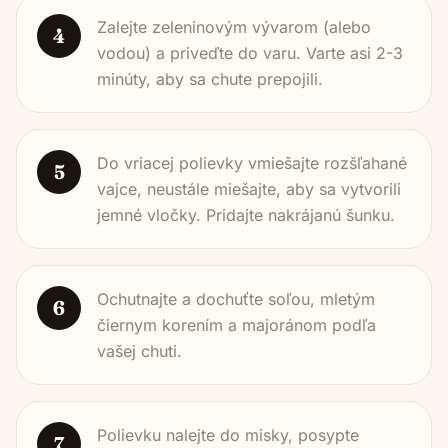
Zalejte zeleninovým vývarom (alebo
4
vodou) a priveďte do varu. Varte asi 2-3
minúty, aby sa chute prepojili.
Do vriacej polievky vmiešajte rozšľahané
5
vajce, neustále miešajte, aby sa vytvorili
jemné vločky. Pridajte nakrájanú šunku.
Ochutnajte a dochuťte soľou, mletým
6
čiernym korením a majoránom podľa
vašej chuti.
Polievku nalejte do misky, posypte
7