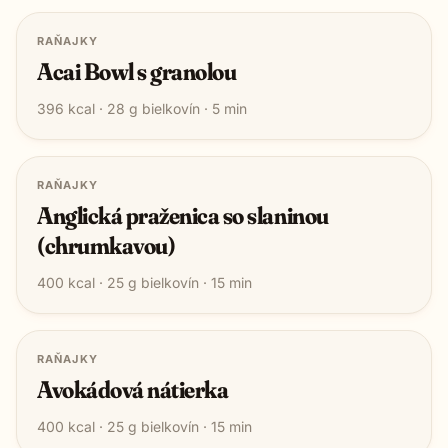
RAŇAJKY
Acai Bowl s granolou
396
kcal ·
28
g bielkovín ·
5
min
RAŇAJKY
Anglická praženica so slaninou
(chrumkavou)
400
kcal ·
25
g bielkovín ·
15
min
RAŇAJKY
Avokádová nátierka
400
kcal ·
25
g bielkovín ·
15
min