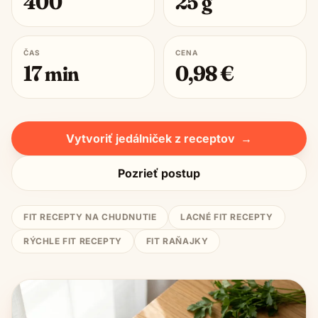
400
25
g
ČAS
CENA
17
min
0,98
€
Vytvoriť jedálniček z receptov
→
Pozrieť postup
FIT RECEPTY NA CHUDNUTIE
LACNÉ FIT RECEPTY
RÝCHLE FIT RECEPTY
FIT RAŇAJKY