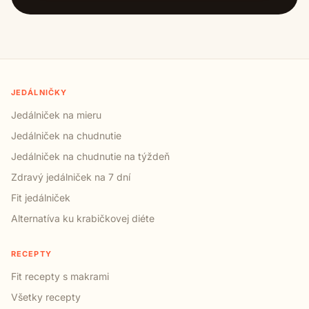
JEDÁLNIČKY
Jedálniček na mieru
Jedálniček na chudnutie
Jedálniček na chudnutie na týždeň
Zdravý jedálniček na 7 dní
Fit jedálniček
Alternatíva ku krabičkovej diéte
RECEPTY
Fit recepty s makrami
Všetky recepty