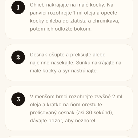
Chlieb nakrájajte na malé kocky. Na
1
panvici rozohrejte 1 ml oleja a opečte
kocky chleba do zlatista a chrumkava,
potom ich odložte bokom.
Cesnak ošúpte a prelisujte alebo
2
najemno nasekajte. Šunku nakrájajte na
malé kocky a syr nastrúhajte.
V menšom hrnci rozohrejte zvyšné 2 ml
3
oleja a krátko na ňom orestujte
prelisovaný cesnak (asi 30 sekúnd),
dávajte pozor, aby nezhorel.