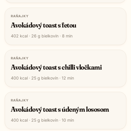
RAŇAJKY
Avokádový toast s fetou
402
kcal ·
26
g bielkovín ·
8
min
RAŇAJKY
Avokádový toast s chilli vločkami
400
kcal ·
25
g bielkovín ·
12
min
RAŇAJKY
Avokádový toast s údeným lososom
400
kcal ·
25
g bielkovín ·
10
min