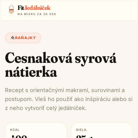
Fit
Jedálniček
NA MIERU ZA 30 SEK
RAŇAJKY
Cesnaková syrová
nátierka
Recept s orientačnými makrami, surovinami a
postupom. Vieš ho použiť ako inšpiráciu alebo si
z neho vytvoriť celý jedálniček.
KCAL
BIELK.