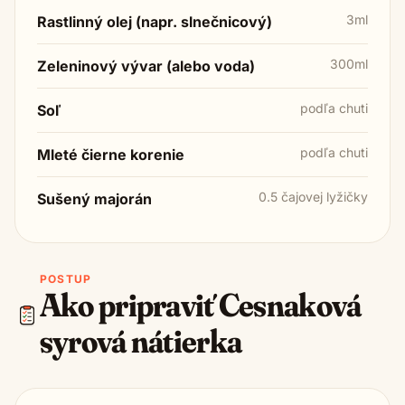
3ml
Rastlinný olej (napr. slnečnicový)
300ml
Zeleninový vývar (alebo voda)
podľa chuti
Soľ
podľa chuti
Mleté čierne korenie
0.5 čajovej lyžičky
Sušený majorán
POSTUP
Ako pripraviť
Cesnaková
syrová nátierka