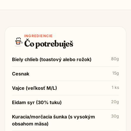
INGREDIENCIE
Čo potrebuješ
80g
Biely chlieb (toastový alebo rožok)
15g
Cesnak
1 ks
Vajce (veľkosť M/L)
20g
Eidam syr (30% tuku)
30g
Kuracia/morčacia šunka (s vysokým
obsahom mäsa)