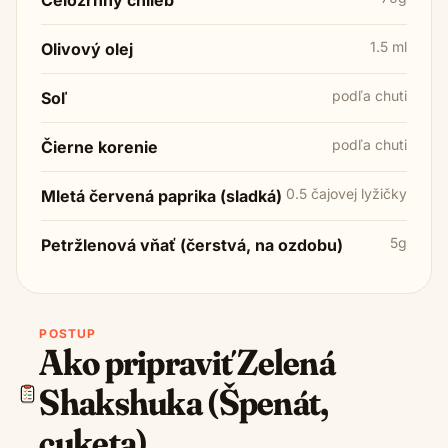
1.5 ml
Olivový olej
podľa chuti
Soľ
podľa chuti
Čierne korenie
0.5 čajovej lyžičky
Mletá červená paprika (sladká)
5g
Petržlenová vňať (čerstvá, na ozdobu)
POSTUP
Ako pripraviť
Zelená
Shakshuka (Špenát,
cuketa)