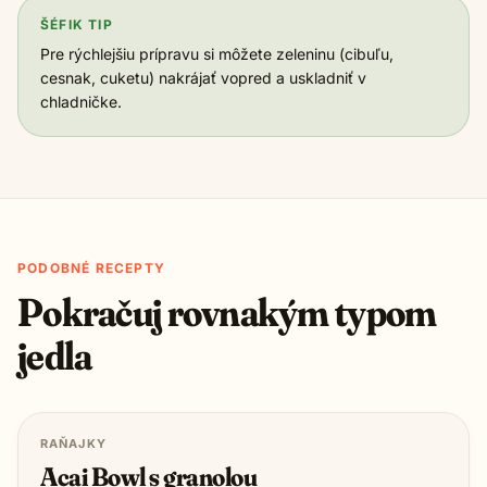
ŠÉFIK TIP
Pre rýchlejšiu prípravu si môžete zeleninu (cibuľu,
cesnak, cuketu) nakrájať vopred a uskladniť v
chladničke.
PODOBNÉ RECEPTY
Pokračuj rovnakým typom
jedla
RAŇAJKY
Acai Bowl s granolou