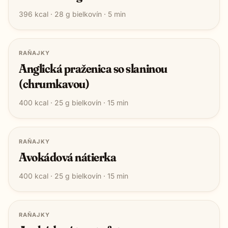
396
kcal ·
28
g bielkovín ·
5
min
RAŇAJKY
Anglická praženica so slaninou
(chrumkavou)
400
kcal ·
25
g bielkovín ·
15
min
RAŇAJKY
Avokádová nátierka
400
kcal ·
25
g bielkovín ·
15
min
RAŇAJKY