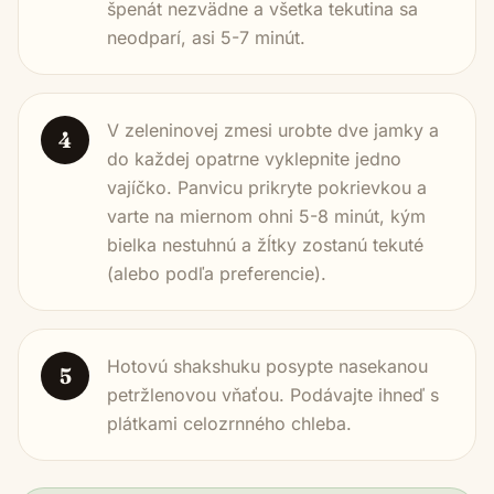
špenát nezvädne a všetka tekutina sa
neodparí, asi 5-7 minút.
V zeleninovej zmesi urobte dve jamky a
4
do každej opatrne vyklepnite jedno
vajíčko. Panvicu prikryte pokrievkou a
varte na miernom ohni 5-8 minút, kým
bielka nestuhnú a žĺtky zostanú tekuté
(alebo podľa preferencie).
Hotovú shakshuku posypte nasekanou
5
petržlenovou vňaťou. Podávajte ihneď s
plátkami celozrnného chleba.