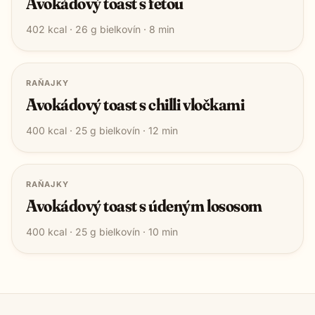
Avokádový toast s fetou
402
kcal ·
26
g bielkovín ·
8
min
RAŇAJKY
Avokádový toast s chilli vločkami
400
kcal ·
25
g bielkovín ·
12
min
RAŇAJKY
Avokádový toast s údeným lososom
400
kcal ·
25
g bielkovín ·
10
min