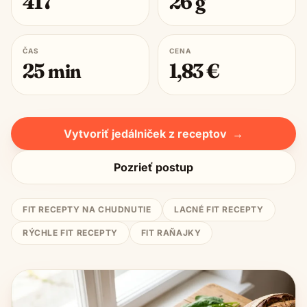
417
26
g
ČAS
CENA
25
min
1,83
€
Vytvoriť jedálniček z receptov
→
Pozrieť postup
FIT RECEPTY NA CHUDNUTIE
LACNÉ FIT RECEPTY
RÝCHLE FIT RECEPTY
FIT RAŇAJKY