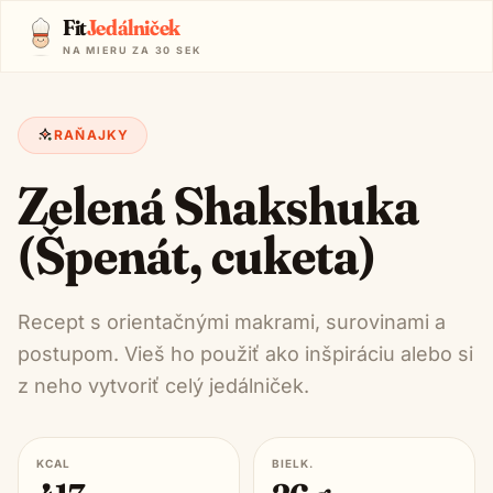
Fit
Jedálniček
NA MIERU ZA 30 SEK
RAŇAJKY
Zelená Shakshuka
(Špenát, cuketa)
Recept s orientačnými makrami, surovinami a
postupom. Vieš ho použiť ako inšpiráciu alebo si
z neho vytvoriť celý jedálniček.
KCAL
BIELK.