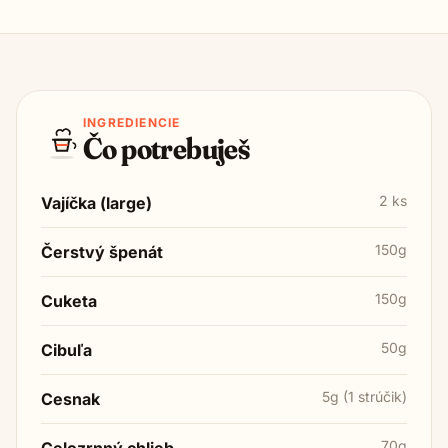
INGREDIENCIE
Čo potrebuješ
2 ks
Vajíčka (large)
150g
Čerstvý špenát
150g
Cuketa
50g
Cibuľa
5g (1 strúčik)
Cesnak
70g
Celozrnný chlieb