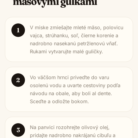
mäsovými guľkami
V miske zmiešajte mleté mäso, polovicu
1
vajca, strúhanku, soľ, čierne korenie a
nadrobno nasekanú petržlenovú vňať.
Rukami vytvarujte malé guličky.
Vo väčšom hrnci priveďte do varu
2
osolenú vodu a uvarte cestoviny podľa
návodu na obale, aby boli al dente.
Sceďte a odložte bokom.
Na panvici rozohrejte olivový olej,
3
pridajte nadrobno nakrájanú cibuľu a