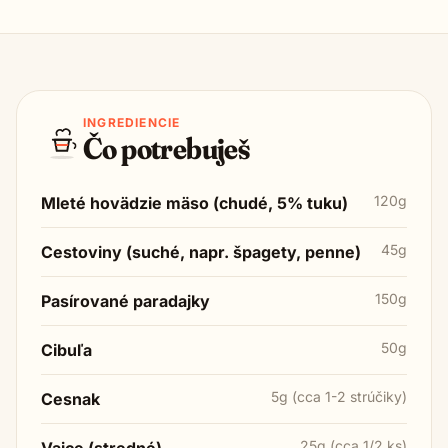
INGREDIENCIE
Čo potrebuješ
120g
Mleté hovädzie mäso (chudé, 5% tuku)
45g
Cestoviny (suché, napr. špagety, penne)
150g
Pasírované paradajky
50g
Cibuľa
5g (cca 1-2 strúčiky)
Cesnak
25g (cca 1/2 ks)
Vajce (stredné)