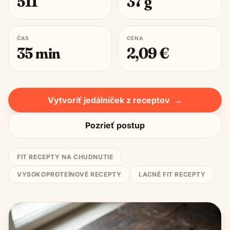
511
37
g
ČAS
CENA
35
min
2,09
€
Vytvoriť jedálniček z receptov
→
Pozrieť postup
FIT RECEPTY NA CHUDNUTIE
VYSOKOPROTEÍNOVÉ RECEPTY
LACNÉ FIT RECEPTY