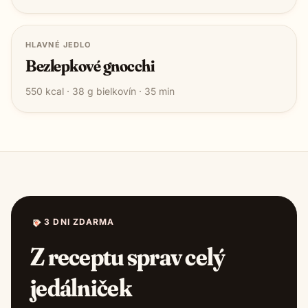
HLAVNÉ JEDLO
Bezlepkové gnocchi
550
kcal ·
38
g bielkovín ·
35
min
3 DNI ZDARMA
Z receptu sprav celý
jedálniček