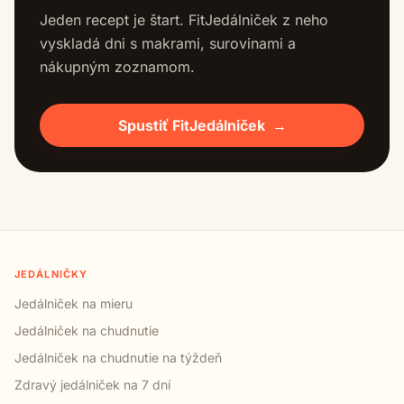
Jeden recept je štart. FitJedálniček z neho
vyskladá dni s makrami, surovinami a
nákupným zoznamom.
Spustiť FitJedálniček
→
JEDÁLNIČKY
Jedálniček na mieru
Jedálniček na chudnutie
Jedálniček na chudnutie na týždeň
Zdravý jedálniček na 7 dní