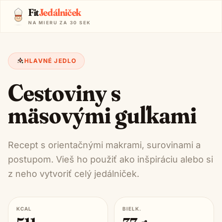
Fit
Jedálniček
NA MIERU ZA 30 SEK
HLAVNÉ JEDLO
Cestoviny s
mäsovými guľkami
Recept s orientačnými makrami, surovinami a
postupom. Vieš ho použiť ako inšpiráciu alebo si
z neho vytvoriť celý jedálniček.
KCAL
BIELK.