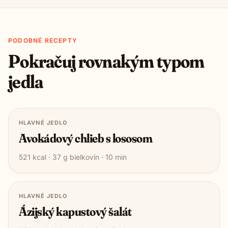
PODOBNÉ RECEPTY
Pokračuj rovnakým typom
jedla
HLAVNÉ JEDLO
Avokádový chlieb s lososom
521
kcal ·
37
g bielkovín ·
10
min
HLAVNÉ JEDLO
Ázijský kapustový šalát