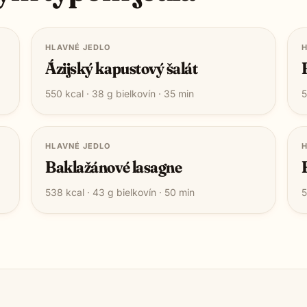
HLAVNÉ JEDLO
H
Ázijský kapustový šalát
550
kcal ·
38
g bielkovín ·
35
min
5
HLAVNÉ JEDLO
H
Baklažánové lasagne
538
kcal ·
43
g bielkovín ·
50
min
5