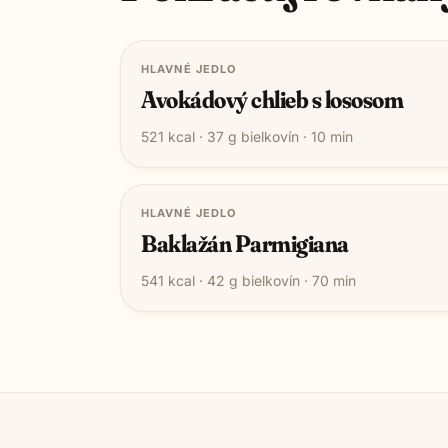
HLAVNÉ JEDLO
Avokádový chlieb s lososom
521
kcal ·
37
g bielkovín ·
10
min
HLAVNÉ JEDLO
Baklažán Parmigiana
541
kcal ·
42
g bielkovín ·
70
min