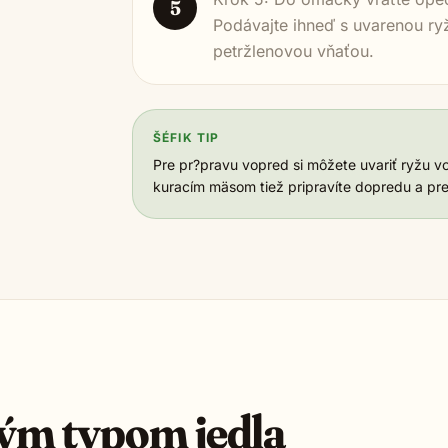
5
Podávajte ihneď s uvarenou r
petržlenovou vňaťou.
ŠÉFIK TIP
Pre pr?pravu vopred si môžete uvariť ryžu v
kuracím mäsom tiež pripravíte dopredu a pre
ým typom jedla