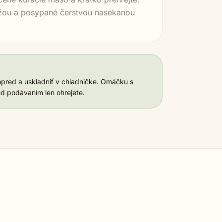
yžou a posypané čerstvou nasekanou
opred a uskladniť v chladničke. Omáčku s
d podávaním len ohrejete.