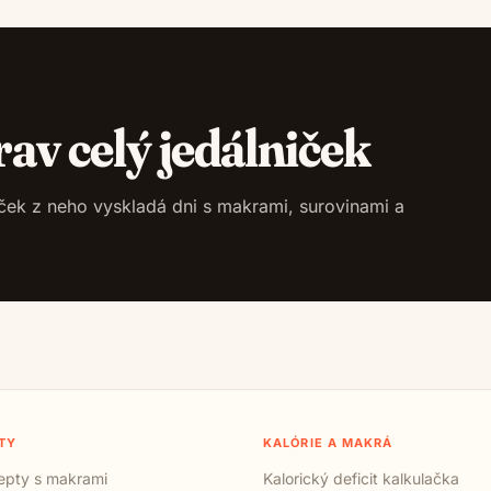
rav celý jedálniček
niček z neho vyskladá dni s makrami, surovinami a
TY
KALÓRIE A MAKRÁ
cepty s makrami
Kalorický deficit kalkulačka