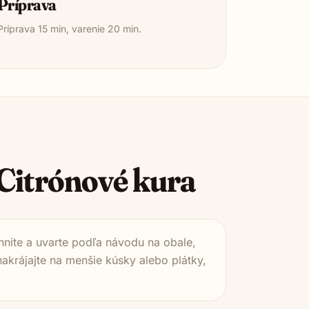
Príprava
Príprava
15
min, varenie
20
min.
Citrónové kura
hnite a uvarte podľa návodu na obale,
nakrájajte na menšie kúsky alebo plátky,