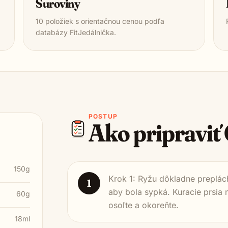
Suroviny
10
položiek s orientačnou cenou podľa
databázy FitJedálnička.
POSTUP
Ako pripraviť
150g
Krok 1: Ryžu dôkladne preplác
1
aby bola sypká. Kuracie prsia 
60g
osoľte a okoreňte.
18ml