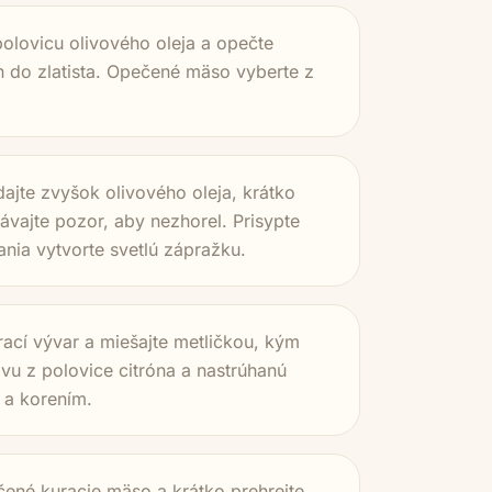
polovicu olivového oleja a opečte
n do zlatista. Opečené mäso vyberte z
idajte zvyšok olivového oleja, krátko
ávajte pozor, aby nezhorel. Prisypte
nia vytvorte svetlú zápražku.
rací vývar a miešajte metličkou, kým
vu z polovice citróna a nastrúhanú
 a korením.
ené kuracie mäso a krátko prehrejte.