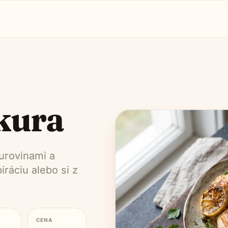
kura
urovinami a
ráciu alebo si z
CENA