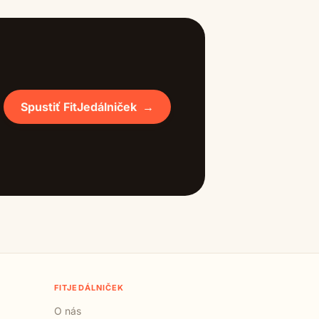
Spustiť FitJedálniček
→
FITJEDÁLNIČEK
O nás