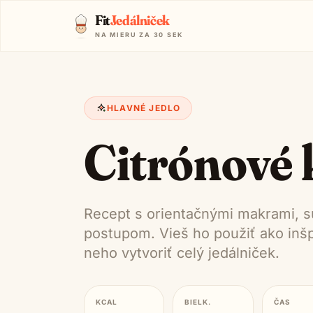
Fit
Jedálniček
NA MIERU ZA 30 SEK
HLAVNÉ JEDLO
Citrónové 
Recept s orientačnými makrami, s
postupom. Vieš ho použiť ako inšpi
neho vytvoriť celý jedálniček.
KCAL
BIELK.
ČAS