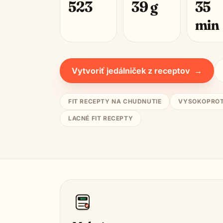
523
39
g
35
min
Vytvoriť jedálniček z receptov
→
FIT RECEPTY NA CHUDNUTIE
VYSOKOPROT
LACNÉ FIT RECEPTY
1850