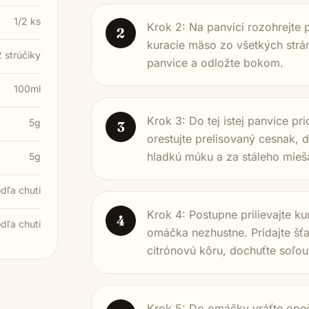
1/2 ks
Krok 2: Na panvici rozohrejte 
2
kuracie mäso zo všetkých strá
2 strúčiky
panvice a odložte bokom.
100ml
Krok 3: Do tej istej panvice pr
5g
3
orestujte prelisovaný cesnak, d
hladkú múku a za stáleho mieša
5g
dľa chuti
Krok 4: Postupne prilievajte ku
4
dľa chuti
omáčka nezhustne. Pridajte šťa
citrónovú kôru, dochuťte soľou
Krok 5: Do omáčky vráťte opeč