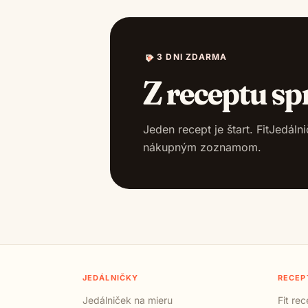
3 DNI ZDARMA
Z receptu sp
Jeden recept je štart. FitJedál
nákupným zoznamom.
JEDÁLNIČKY
RECEP
Jedálniček na mieru
Fit re