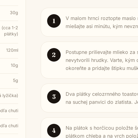
30g
V malom hrnci roztopte maslo 
1
miešajte asi minútu, kým nevzn
 (cca 1-2
plátky)
120ml
Postupne prilievajte mlieko za
2
nevytvorili hrudky. Varte, ký
10g
okoreňte a pridajte štipku muš
5g
Dva plátky celozrnného toasto
á lyžička)
3
na suchej panvici do zlatista. 
dľa chuti
dľa chuti
Na plátok s horčicou položte š
4
plátkom chleba a na vrch polož