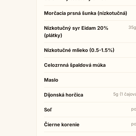
Morčacia prsná šunka (nízkotučná)
35g
Nízkotučný syr Eidam 20%
(plátky)
Nízkotučné mlieko (0.5-1.5%)
Celozrnná špaldová múka
Maslo
5g (1 čajov
Dijonská horčica
po
Soľ
po
Čierne korenie