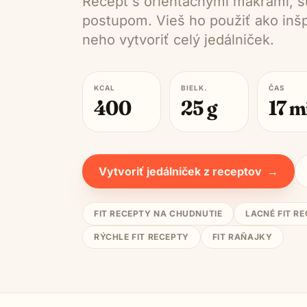
Recept s orientačnými makrami, s
postupom. Vieš ho použiť ako inšpi
neho vytvoriť celý jedálniček.
KCAL
BIELK.
ČAS
400
25
g
17
m
Vytvoriť jedálniček z receptov
→
FIT RECEPTY NA CHUDNUTIE
LACNÉ FIT R
RÝCHLE FIT RECEPTY
FIT RAŇAJKY