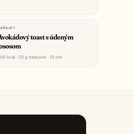
RAŇAJKY
Avokádový toast s údeným
lososom
400
kcal ·
25
g bielkovín ·
10
min