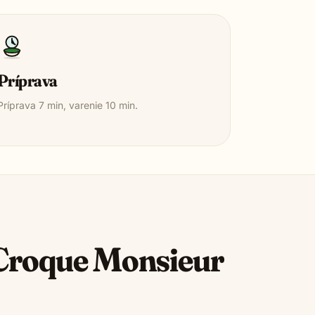
Príprava
Príprava
7
min, varenie
10
min.
Croque Monsieur