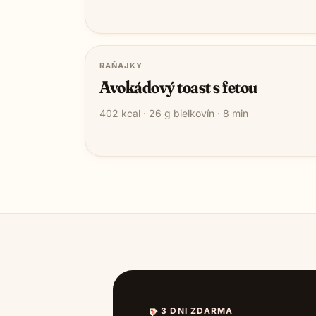
RAŇAJKY
Avokádový toast s fetou
402
kcal ·
26
g bielkovín ·
8
min
3 DNI ZDARMA