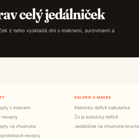
rav celý jedálniček
niček z neho vyskladá dni s makrami, surovinami a
TY
KALÓRIE A MAKRÁ
cepty s makrami
Kalorický deficit kalkulačka
 recepty
Čo je kalorický deficit
cepty na chudnutie
Jedálniček na chudnutie bruch
proteínové recepty