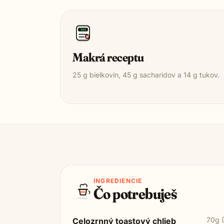
1850
Makrá receptu
25
g bielkovín,
45
g sacharidov a
14
g tukov.
INGREDIENCIE
Čo potrebuješ
70g (
Celozrnný toastový chlieb