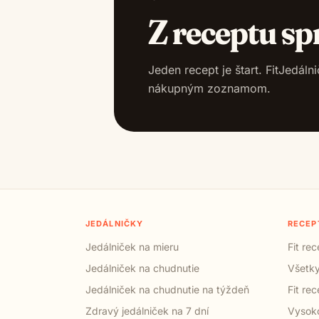
Z receptu sp
Jeden recept je štart. FitJedál
nákupným zoznamom.
JEDÁLNIČKY
RECEP
Jedálniček na mieru
Fit re
Jedálniček na chudnutie
Všetky
Jedálniček na chudnutie na týždeň
Fit re
Zdravý jedálniček na 7 dní
Vysoko