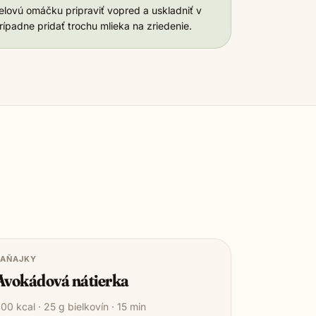
elovú omáčku pripraviť vopred a uskladniť v
prípadne pridať trochu mlieka na zriedenie.
RAŇAJKY
Avokádová nátierka
400
kcal ·
25
g bielkovín ·
15
min