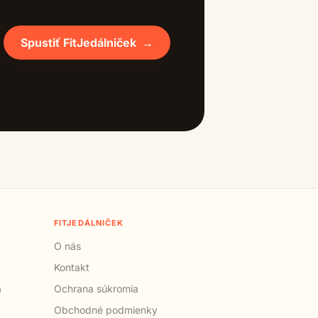
Spustiť FitJedálniček
→
FITJEDÁLNIČEK
O nás
Kontakt
a
Ochrana súkromia
Obchodné podmienky