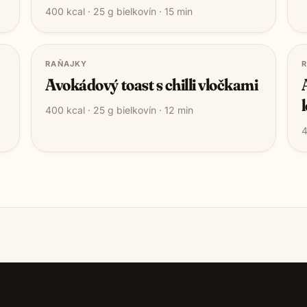
400
kcal ·
25
g bielkovín ·
15
min
RAŇAJKY
Avokádový toast s chilli vločkami
400
kcal ·
25
g bielkovín ·
12
min