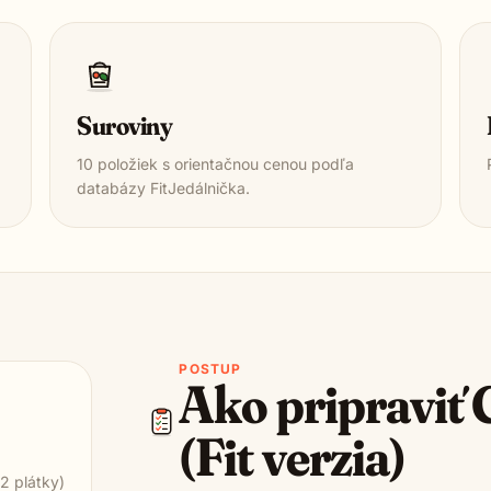
Suroviny
10
položiek s orientačnou cenou podľa
databázy FitJedálnička.
POSTUP
Ako pripraviť
(Fit verzia)
2 plátky)