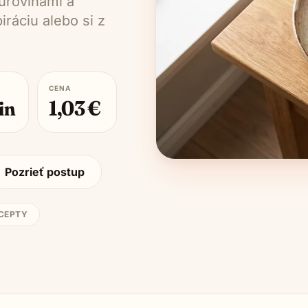
urovinami a
ráciu alebo si z
CENA
in
1,03
€
Pozrieť postup
ECEPTY