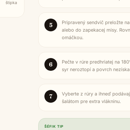
štipka
Pripravený sendvič preložte n
5
alebo do zapekacej misy. Rov
omáčkou.
Pečte v rúre predhriatej na 18
6
syr neroztopí a povrch nezíska
Vyberte z rúry a ihneď podáva
7
šalátom pre extra vlákninu.
ŠÉFIK TIP