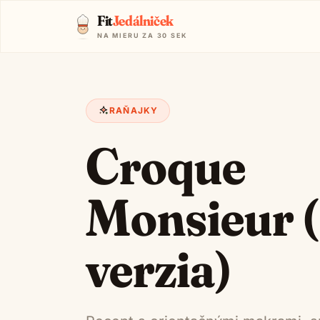
Fit
Jedálniček
NA MIERU ZA 30 SEK
RAŇAJKY
Croque
Monsieur (
verzia)