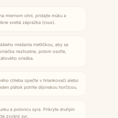
na miernom ohni, pridajte múku a
ikne svetlá zápražka (roux).
 stáleho miešania metličkou, aby sa
m omáčka nezhustne, potom osoľte,
kátového orieška.
vého chleba opečte v hriankovači alebo
Jeden plátok potrite dijonskou horčicou.
unku a polovicu syra. Prikryte druhým
te zvyšný syr.