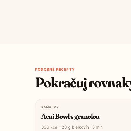
PODOBNÉ RECEPTY
Pokračuj rovnak
RAŇAJKY
Acai Bowl s granolou
396
kcal ·
28
g bielkovín ·
5
min