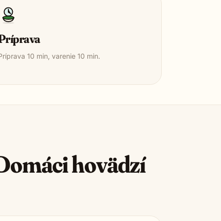
Príprava
Príprava
10
min, varenie
10
min.
Domáci hovädzí