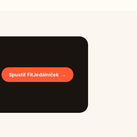
Spustiť FitJedálniček
→