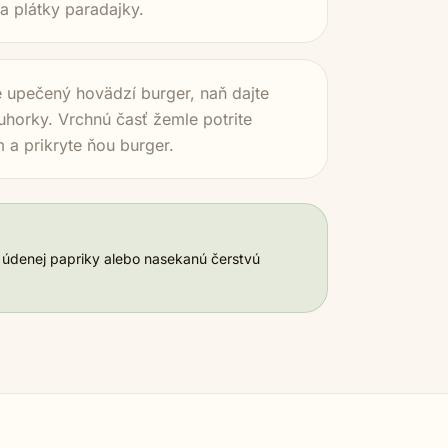
 a plátky paradajky.
e upečený hovädzí burger, naň dajte
 uhorky. Vrchnú časť žemle potrite
a prikryte ňou burger.
 údenej papriky alebo nasekanú čerstvú