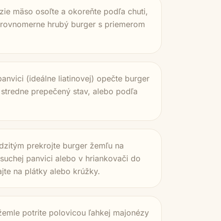
zie mäso osoľte a okoreňte podľa chuti,
n rovnomerne hrubý burger s priemerom
nvici (ideálne liatinovej) opečte burger
 stredne prepečený stav, alebo podľa
dzitým prekrojte burger žemľu na
 suchej panvici alebo v hriankovači do
ajte na plátky alebo krúžky.
žemle potrite polovicou ľahkej majonézy