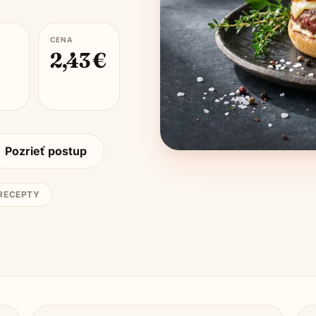
CENA
2,43
€
Pozrieť postup
 RECEPTY