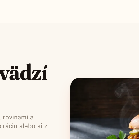
vädzí
urovinami a
ráciu alebo si z