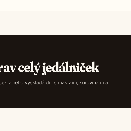
rav celý jedálniček
niček z neho vyskladá dni s makrami, surovinami a