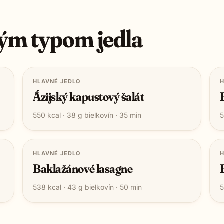
ým typom jedla
HLAVNÉ JEDLO
H
Ázijský kapustový šalát
550
kcal ·
38
g bielkovín ·
35
min
5
HLAVNÉ JEDLO
H
Baklažánové lasagne
538
kcal ·
43
g bielkovín ·
50
min
5