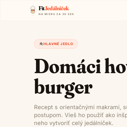
Fit
Jedálniček
NA MIERU ZA 30 SEK
HLAVNÉ JEDLO
Domáci ho
burger
Recept s orientačnými makrami, s
postupom. Vieš ho použiť ako inšpi
neho vytvoriť celý jedálniček.