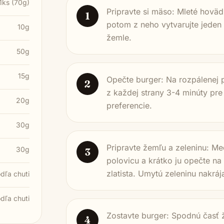
1ks (70g)
Pripravte si mäso: Mleté hoväd
1
potom z neho vytvarujte jede
10g
žemle.
50g
15g
Opečte burger: Na rozpálenej pa
2
z každej strany 3-4 minúty pre
20g
preferencie.
30g
Pripravte žemľu a zeleninu: Me
30g
3
polovicu a krátko ju opečte na
zlatista. Umytú zeleninu nakráj
dľa chuti
dľa chuti
Zostavte burger: Spodnú časť 
4