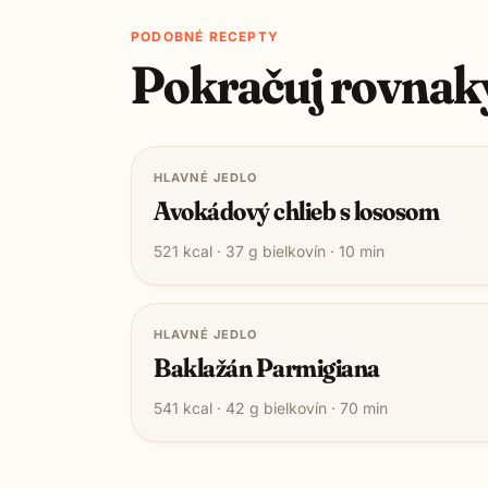
PODOBNÉ RECEPTY
Pokračuj rovnak
HLAVNÉ JEDLO
Avokádový chlieb s lososom
521
kcal ·
37
g bielkovín ·
10
min
HLAVNÉ JEDLO
Baklažán Parmigiana
541
kcal ·
42
g bielkovín ·
70
min