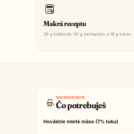
1850
Makrá receptu
38
g bielkovín,
50
g sacharidov a
18
g tukov.
INGREDIENCIE
Čo potrebuješ
Hovädzie mleté mäso (7% tuku)