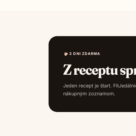
3 DNI ZDARMA
Z receptu sp
Jeden recept je štart. FitJedál
nákupným zoznamom.