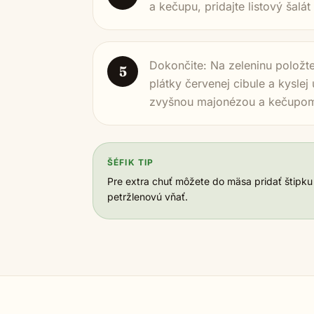
a kečupu, pridajte listový šalát
Dokončite: Na zeleninu položt
5
plátky červenej cibule a kyslej
zvyšnou majonézou a kečupom 
ŠÉFIK TIP
Pre extra chuť môžete do mäsa pridať štipku
petržlenovú vňať.