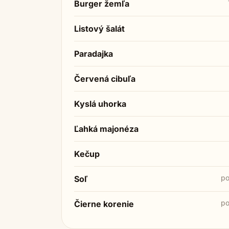
Burger žemľa
Listový šalát
Paradajka
Červená cibuľa
Kyslá uhorka
Ľahká majonéza
Kečup
po
Soľ
po
Čierne korenie