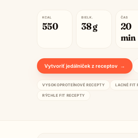
KCAL
BIELK.
ČAS
550
38
g
20
min
Vytvoriť jedálniček z receptov
→
VYSOKOPROTEÍNOVÉ RECEPTY
LACNÉ FIT
RÝCHLE FIT RECEPTY