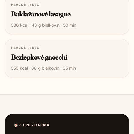
HLAVNÉ JEDLO
Baklažánové lasagne
538
kcal ·
43
g bielkovín ·
50
min
HLAVNÉ JEDLO
Bezlepkové gnocchi
550
kcal ·
38
g bielkovín ·
35
min
3 DNI ZDARMA