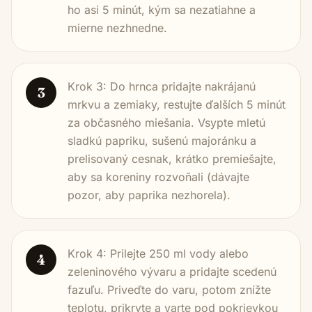
ho asi 5 minút, kým sa nezatiahne a
mierne nezhnedne.
Krok 3: Do hrnca pridajte nakrájanú
3
mrkvu a zemiaky, restujte ďalších 5 minút
za občasného miešania. Vsypte mletú
sladkú papriku, sušenú majoránku a
prelisovaný cesnak, krátko premiešajte,
aby sa koreniny rozvoňali (dávajte
pozor, aby paprika nezhorela).
Krok 4: Prilejte 250 ml vody alebo
4
zeleninového vývaru a pridajte scedenú
fazuľu. Priveďte do varu, potom znížte
teplotu, prikryte a varte pod pokrievkou