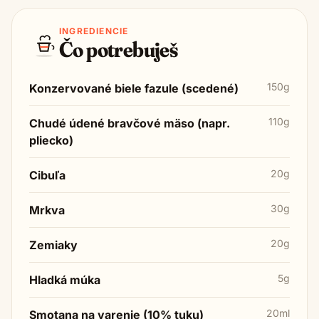
INGREDIENCIE
Čo potrebuješ
150g
Konzervované biele fazule (scedené)
110g
Chudé údené bravčové mäso (napr.
pliecko)
20g
Cibuľa
30g
Mrkva
20g
Zemiaky
5g
Hladká múka
20ml
Smotana na varenie (10% tuku)