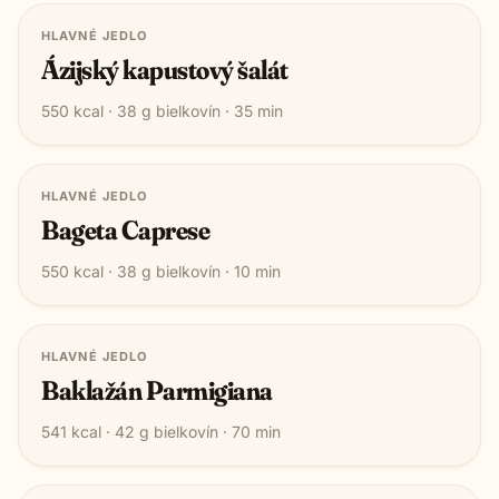
HLAVNÉ JEDLO
Ázijský kapustový šalát
550
kcal ·
38
g bielkovín ·
35
min
HLAVNÉ JEDLO
Bageta Caprese
550
kcal ·
38
g bielkovín ·
10
min
HLAVNÉ JEDLO
Baklažán Parmigiana
541
kcal ·
42
g bielkovín ·
70
min