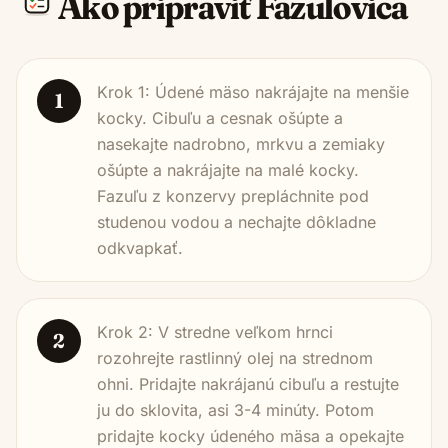
Ako pripraviť
Fazuľovica
Krok 1: Údené mäso nakrájajte na menšie
1
kocky. Cibuľu a cesnak ošúpte a
nasekajte nadrobno, mrkvu a zemiaky
ošúpte a nakrájajte na malé kocky.
Fazuľu z konzervy prepláchnite pod
studenou vodou a nechajte dôkladne
odkvapkať.
Krok 2: V stredne veľkom hrnci
2
rozohrejte rastlinný olej na strednom
ohni. Pridajte nakrájanú cibuľu a restujte
ju do sklovita, asi 3-4 minúty. Potom
pridajte kocky údeného mäsa a opekajte