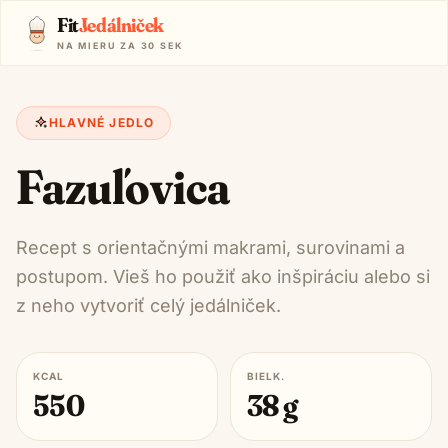
Fit
Jedálniček
NA MIERU ZA 30 SEK
HLAVNÉ JEDLO
Fazuľovica
Recept s orientačnými makrami, surovinami a
postupom. Vieš ho použiť ako inšpiráciu alebo si
z neho vytvoriť celý jedálniček.
KCAL
BIELK.
550
38
g