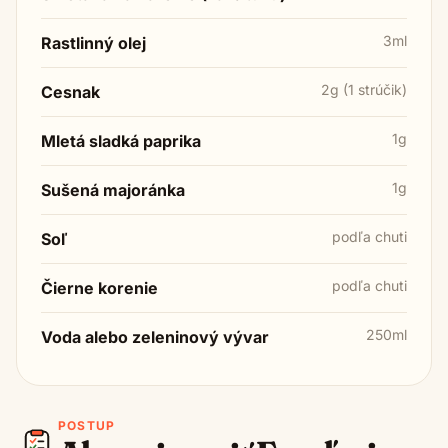
3ml
Rastlinný olej
2g (1 strúčik)
Cesnak
1g
Mletá sladká paprika
1g
Sušená majoránka
podľa chuti
Soľ
podľa chuti
Čierne korenie
250ml
Voda alebo zeleninový vývar
POSTUP