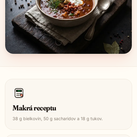
1850
Makrá receptu
38
g bielkovín,
50
g sacharidov a
18
g tukov.