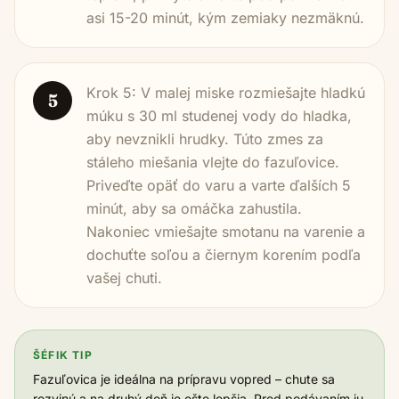
asi 15-20 minút, kým zemiaky nezmäknú.
Krok 5: V malej miske rozmiešajte hladkú
5
múku s 30 ml studenej vody do hladka,
aby nevznikli hrudky. Túto zmes za
stáleho miešania vlejte do fazuľovice.
Priveďte opäť do varu a varte ďalších 5
minút, aby sa omáčka zahustila.
Nakoniec vmiešajte smotanu na varenie a
dochuťte soľou a čiernym korením podľa
vašej chuti.
ŠÉFIK TIP
Fazuľovica je ideálna na prípravu vopred – chute sa
rozvinú a na druhý deň je ešte lepšia. Pred podávaním ju