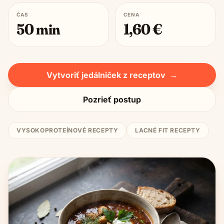
ČAS
CENA
50
min
1,60
€
Vytvoriť jedálniček z receptov
→
Pozrieť postup
VYSOKOPROTEÍNOVÉ RECEPTY
LACNÉ FIT RECEPTY