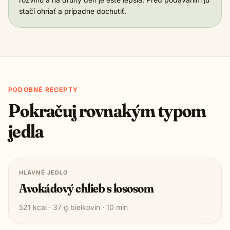
stačí ohriať a prípadne dochutiť.
PODOBNÉ RECEPTY
Pokračuj rovnakým typom
jedla
HLAVNÉ JEDLO
Avokádový chlieb s lososom
521
kcal ·
37
g bielkovín ·
10
min