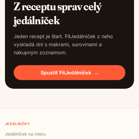
Z receptu sprav celý
jedálniček
Jeden recept je štart. FitJedálniček z neho
vyskladá dni s makrami, surovinami a
nákupným zoznamom.
Spustiť FitJedálniček
→
JEDÁLNIČKY
Jedálniček na mieru