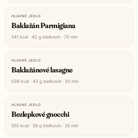
HLAVNÉ JEDLO
Baklažán Parmigiana
541
kcal ·
42
g bielkovín ·
70
min
HLAVNÉ JEDLO
Baklažánové lasagne
538
kcal ·
43
g bielkovín ·
50
min
HLAVNÉ JEDLO
Bezlepkové gnocchi
550
kcal ·
38
g bielkovín ·
35
min