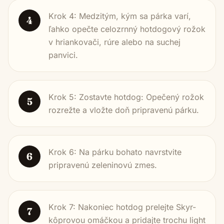
Krok 4: Medzitým, kým sa párka varí,
4
ľahko opečte celozrnný hotdogový rožok
v hriankovači, rúre alebo na suchej
panvici.
Krok 5: Zostavte hotdog: Opečený rožok
5
rozrežte a vložte doň pripravenú párku.
Krok 6: Na párku bohato navrstvite
6
pripravenú zeleninovú zmes.
Krok 7: Nakoniec hotdog prelejte Skyr-
7
kôprovou omáčkou a pridajte trochu light