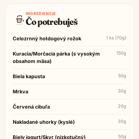
INGREDIENCIE
Čo potrebuješ
1 ks (70g)
Celozrnný hotdogový rožok
150g
Kuracia/Morčacia párka (s vysokým
obsahom mäsa)
50g
Biela kapusta
30g
Mrkva
20g
Červená cibuľa
30g
Nakladané uhorky (kyslé)
50g
Biely jogurt/Skyr (nízkotučný)