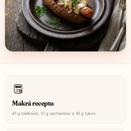
1850
Makrá receptu
41
g bielkovín,
51
g sacharidov a
18
g tukov.