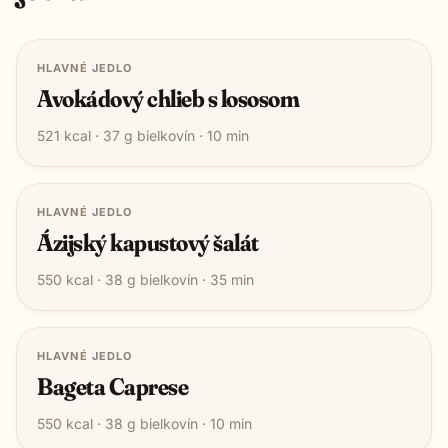
HLAVNÉ JEDLO
Avokádový chlieb s lososom
521
kcal ·
37
g bielkovín ·
10
min
HLAVNÉ JEDLO
Ázijský kapustový šalát
550
kcal ·
38
g bielkovín ·
35
min
HLAVNÉ JEDLO
Bageta Caprese
550
kcal ·
38
g bielkovín ·
10
min