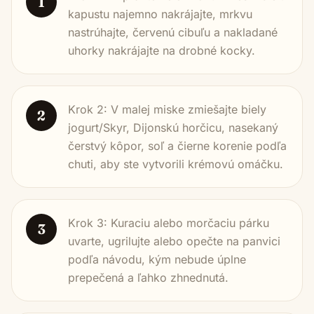
1
kapustu najemno nakrájajte, mrkvu
nastrúhajte, červenú cibuľu a nakladané
uhorky nakrájajte na drobné kocky.
Krok 2: V malej miske zmiešajte biely
2
jogurt/Skyr, Dijonskú horčicu, nasekaný
čerstvý kôpor, soľ a čierne korenie podľa
chuti, aby ste vytvorili krémovú omáčku.
Krok 3: Kuraciu alebo morčaciu párku
3
uvarte, ugrilujte alebo opečte na panvici
podľa návodu, kým nebude úplne
prepečená a ľahko zhnednutá.