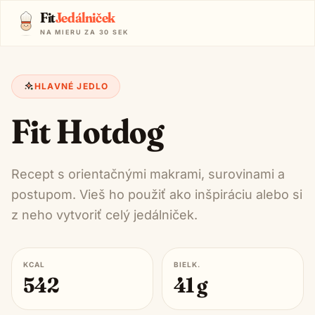
Fit
Jedálniček
NA MIERU ZA 30 SEK
HLAVNÉ JEDLO
Fit Hotdog
Recept s orientačnými makrami, surovinami a
postupom. Vieš ho použiť ako inšpiráciu alebo si
z neho vytvoriť celý jedálniček.
KCAL
BIELK.
542
41
g