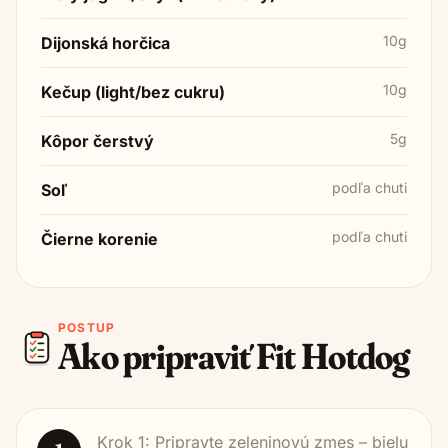
10g
Dijonská horčica
10g
Kečup (light/bez cukru)
5g
Kôpor čerstvý
podľa chuti
Soľ
podľa chuti
Čierne korenie
POSTUP
Ako pripraviť
Fit Hotdog
Krok 1: Pripravte zeleninovú zmes – bielu