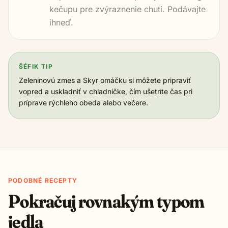
kečupu pre zvýraznenie chuti. Podávajte
ihneď.
ŠÉFIK TIP
Zeleninovú zmes a Skyr omáčku si môžete pripraviť
vopred a uskladniť v chladničke, čím ušetríte čas pri
príprave rýchleho obeda alebo večere.
PODOBNÉ RECEPTY
Pokračuj rovnakým typom
jedla