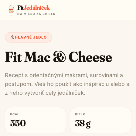
Fit
Jedálniček
NA MIERU ZA 30 SEK
HLAVNÉ JEDLO
Fit Mac & Cheese
Recept s orientačnými makrami, surovinami a
postupom. Vieš ho použiť ako inšpiráciu alebo si
z neho vytvoriť celý jedálniček.
KCAL
BIELK.
550
38
g