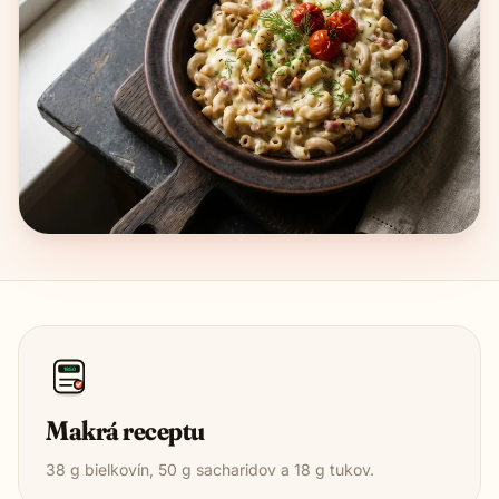
1850
Makrá receptu
38
g bielkovín,
50
g sacharidov a
18
g tukov.