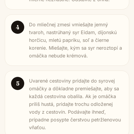
Do mliečnej zmesi vmiešajte jemný
4
tvaroh, nastrúhaný syr Eidam, dijonskú
horčicu, mletú papriku, soľ a čierne
korenie. Miešajte, kým sa syr neroztopí a
omáčka nebude krémová.
Uvarené cestoviny pridajte do syrovej
5
omáčky a dôkladne premiešajte, aby sa
každá cestovina obalila. Ak je omáčka
príliš hustá, pridajte trochu odloženej
vody z cestovín. Podávajte ihneď,
prípadne posypte čerstvou petržlenovou
vňaťou.