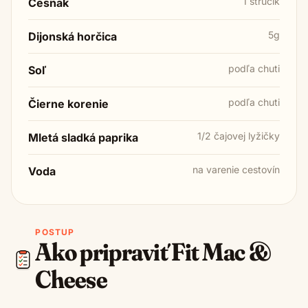
1 strúčik
Cesnak
5g
Dijonská horčica
podľa chuti
Soľ
podľa chuti
Čierne korenie
1/2 čajovej lyžičky
Mletá sladká paprika
na varenie cestovín
Voda
POSTUP
Ako pripraviť
Fit Mac &
Cheese