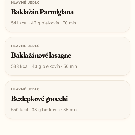
HLAVNÉ JEDLO
Baklažán Parmigiana
541
kcal ·
42
g bielkovín ·
70
min
HLAVNÉ JEDLO
Baklažánové lasagne
538
kcal ·
43
g bielkovín ·
50
min
HLAVNÉ JEDLO
Bezlepkové gnocchi
550
kcal ·
38
g bielkovín ·
35
min