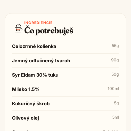
INGREDIENCIE
Čo potrebuješ
55g
Celozrnné kolienka
90g
Jemný odtučnený tvaroh
50g
Syr Eidam 30% tuku
100ml
Mlieko 1.5%
5g
Kukuričný škrob
5ml
Olivový olej