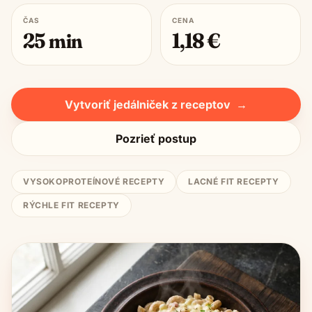
ČAS
CENA
25
min
1,18
€
Vytvoriť jedálniček z receptov
→
Pozrieť postup
VYSOKOPROTEÍNOVÉ RECEPTY
LACNÉ FIT RECEPTY
RÝCHLE FIT RECEPTY