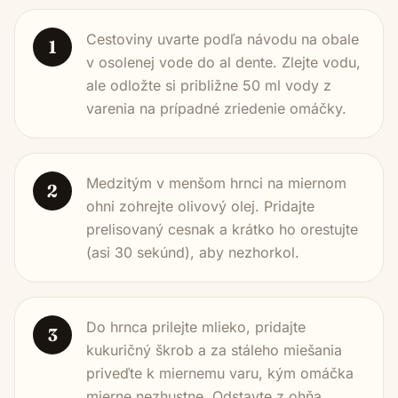
Cestoviny uvarte podľa návodu na obale
1
v osolenej vode do al dente. Zlejte vodu,
ale odložte si približne 50 ml vody z
varenia na prípadné zriedenie omáčky.
Medzitým v menšom hrnci na miernom
2
ohni zohrejte olivový olej. Pridajte
prelisovaný cesnak a krátko ho orestujte
(asi 30 sekúnd), aby nezhorkol.
Do hrnca prilejte mlieko, pridajte
3
kukuričný škrob a za stáleho miešania
priveďte k miernemu varu, kým omáčka
mierne nezhustne. Odstavte z ohňa.