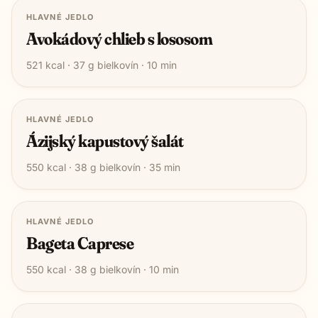
HLAVNÉ JEDLO
Avokádový chlieb s lososom
521
kcal ·
37
g bielkovín ·
10
min
HLAVNÉ JEDLO
Ázijský kapustový šalát
550
kcal ·
38
g bielkovín ·
35
min
HLAVNÉ JEDLO
Bageta Caprese
550
kcal ·
38
g bielkovín ·
10
min