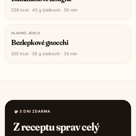
538
kcal ·
43
g bielkovín ·
50
min
HLAVNÉ JEDLO
Bezlepkové gnocchi
550
kcal ·
38
g bielkovín ·
35
min
3 DNI ZDARMA
Z receptu sprav celý