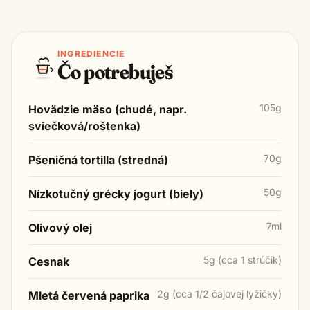
INGREDIENCIE
Čo potrebuješ
105g
Hovädzie mäso (chudé, napr.
sviečková/roštenka)
70g
Pšeničná tortilla (stredná)
50g
Nízkotučný grécky jogurt (biely)
7ml
Olivový olej
5g (cca 1 strúčik)
Cesnak
2g (cca 1/2 čajovej lyžičky)
Mletá červená paprika