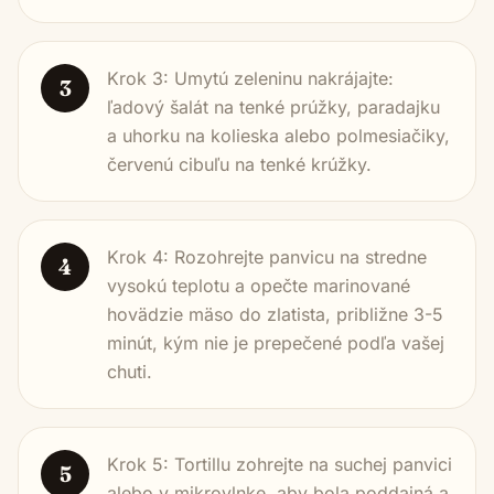
Krok 3: Umytú zeleninu nakrájajte:
3
ľadový šalát na tenké prúžky, paradajku
a uhorku na kolieska alebo polmesiačiky,
červenú cibuľu na tenké krúžky.
Krok 4: Rozohrejte panvicu na stredne
4
vysokú teplotu a opečte marinované
hovädzie mäso do zlatista, približne 3-5
minút, kým nie je prepečené podľa vašej
chuti.
Krok 5: Tortillu zohrejte na suchej panvici
5
alebo v mikrovlnke, aby bola poddajná a