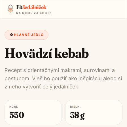
Fit
Jedálniček
NA MIERU ZA 30 SEK
HLAVNÉ JEDLO
Hovädzí kebab
Recept s orientačnými makrami, surovinami a
postupom. Vieš ho použiť ako inšpiráciu alebo si
z neho vytvoriť celý jedálniček.
KCAL
BIELK.
550
38
g