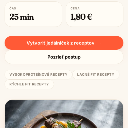
ČAS
CENA
25
min
1,80
€
Vytvoriť jedálniček z receptov
→
Pozrieť postup
VYSOKOPROTEÍNOVÉ RECEPTY
LACNÉ FIT RECEPTY
RÝCHLE FIT RECEPTY