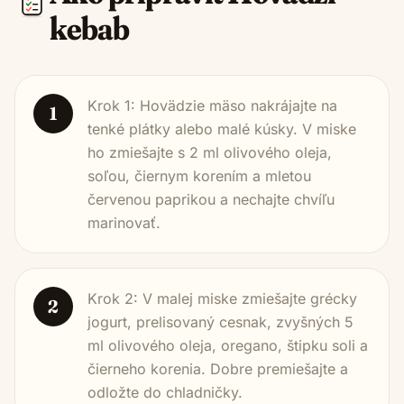
kebab
Krok 1: Hovädzie mäso nakrájajte na
1
tenké plátky alebo malé kúsky. V miske
ho zmiešajte s 2 ml olivového oleja,
soľou, čiernym korením a mletou
červenou paprikou a nechajte chvíľu
marinovať.
Krok 2: V malej miske zmiešajte grécky
2
jogurt, prelisovaný cesnak, zvyšných 5
ml olivového oleja, oregano, štipku soli a
čierneho korenia. Dobre premiešajte a
odložte do chladničky.