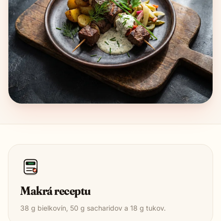
1850
Makrá receptu
38
g bielkovín,
50
g sacharidov a
18
g tukov.