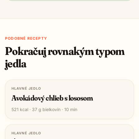
PODOBNÉ RECEPTY
Pokračuj rovnakým typom
jedla
HLAVNÉ JEDLO
Avokádový chlieb s lososom
521
kcal ·
37
g bielkovín ·
10
min
HLAVNÉ JEDLO