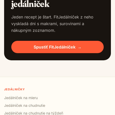
jedálniček
Jeden recept je štart. FitJedálniček z neho
vyskladá dni s makrami, surovinami a
nákupným zoznamom.
Spustiť FitJedálniček
→
JEDÁLNIČKY
Jedálniček na mieru
Jedálniček na chudnutie
Jedálniček na chudnutie na týždeň