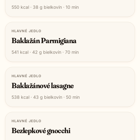
550
kcal ·
38
g bielkovín ·
10
min
HLAVNÉ JEDLO
Baklažán Parmigiana
541
kcal ·
42
g bielkovín ·
70
min
HLAVNÉ JEDLO
Baklažánové lasagne
538
kcal ·
43
g bielkovín ·
50
min
HLAVNÉ JEDLO
Bezlepkové gnocchi