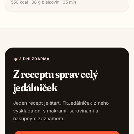
550
kcal ·
38
g bielkovín ·
35
min
3 DNI ZDARMA
Z receptu sprav celý
jedálniček
Jeden recept je štart. FitJedálniček z neho
vyskladá dni s makrami, surovinami a
nákupným zoznamom.