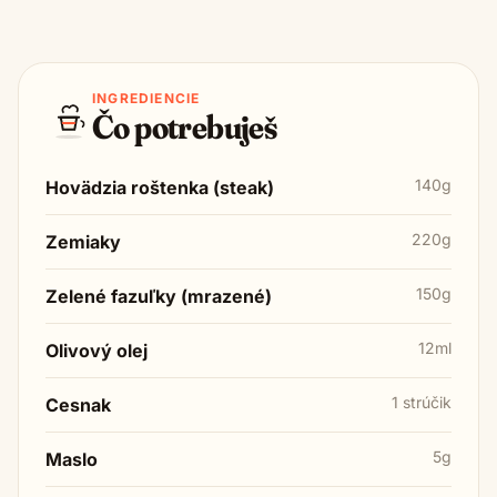
INGREDIENCIE
Čo potrebuješ
140g
Hovädzia roštenka (steak)
220g
Zemiaky
150g
Zelené fazuľky (mrazené)
12ml
Olivový olej
1 strúčik
Cesnak
5g
Maslo