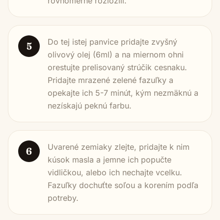
rovnomerne rozložili.
Do tej istej panvice pridajte zvyšný
5
olivový olej (6ml) a na miernom ohni
orestujte prelisovaný strúčik cesnaku.
Pridajte mrazené zelené fazuľky a
opekajte ich 5-7 minút, kým nezmäknú a
nezískajú peknú farbu.
Uvarené zemiaky zlejte, pridajte k nim
6
kúsok masla a jemne ich popučte
vidličkou, alebo ich nechajte vcelku.
Fazuľky dochuťte soľou a korením podľa
potreby.