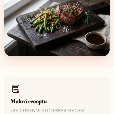
1850
Makrá receptu
38
g bielkovín,
50
g sacharidov a
18
g tukov.