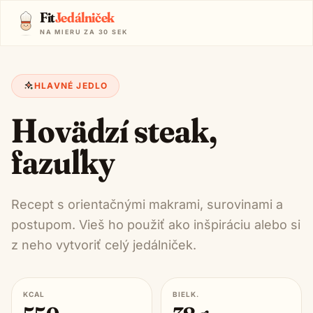
Fit
Jedálniček
NA MIERU ZA 30 SEK
HLAVNÉ JEDLO
Hovädzí steak,
fazuľky
Recept s orientačnými makrami, surovinami a
postupom. Vieš ho použiť ako inšpiráciu alebo si
z neho vytvoriť celý jedálniček.
KCAL
BIELK.