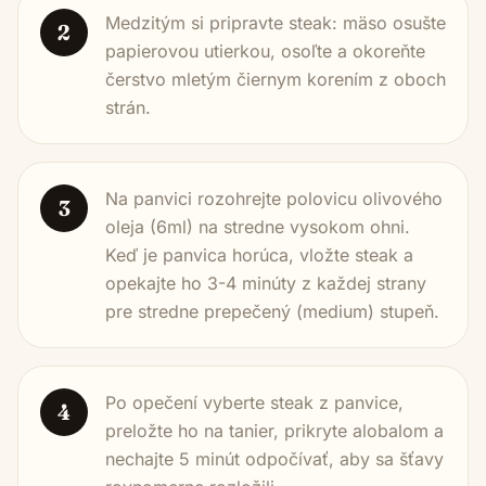
Medzitým si pripravte steak: mäso osušte
2
papierovou utierkou, osoľte a okoreňte
čerstvo mletým čiernym korením z oboch
strán.
Na panvici rozohrejte polovicu olivového
3
oleja (6ml) na stredne vysokom ohni.
Keď je panvica horúca, vložte steak a
opekajte ho 3-4 minúty z každej strany
pre stredne prepečený (medium) stupeň.
Po opečení vyberte steak z panvice,
4
preložte ho na tanier, prikryte alobalom a
nechajte 5 minút odpočívať, aby sa šťavy