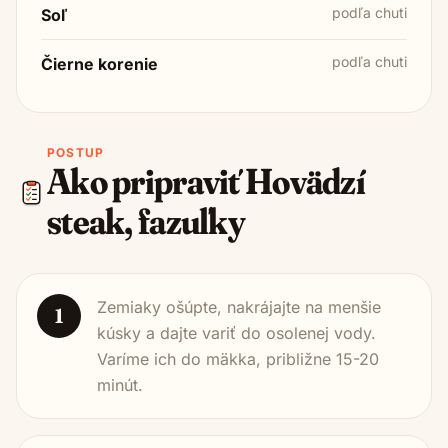
podľa chuti
Soľ
podľa chuti
Čierne korenie
POSTUP
Ako pripraviť
Hovädzí
steak, fazuľky
Zemiaky ošúpte, nakrájajte na menšie
1
kúsky a dajte variť do osolenej vody.
Varíme ich do mäkka, približne 15-20
minút.