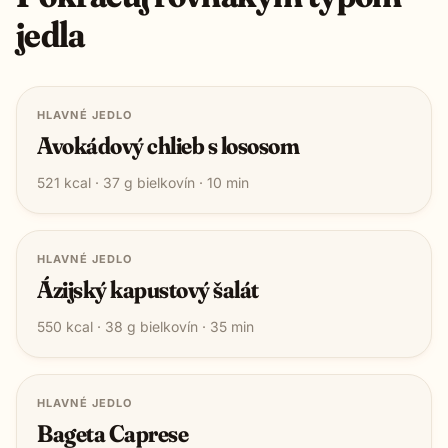
jedla
HLAVNÉ JEDLO
Avokádový chlieb s lososom
521
kcal ·
37
g bielkovín ·
10
min
HLAVNÉ JEDLO
Ázijský kapustový šalát
550
kcal ·
38
g bielkovín ·
35
min
HLAVNÉ JEDLO
Bageta Caprese