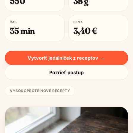
550
38
g
ČAS
CENA
35
min
3,40
€
Vytvoriť jedálniček z receptov
→
Pozrieť postup
VYSOKOPROTEÍNOVÉ RECEPTY