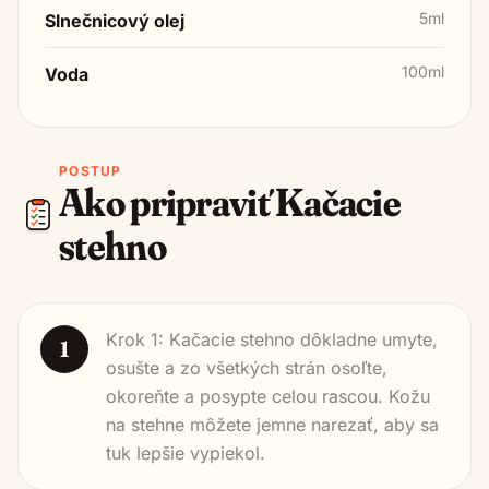
5ml
Slnečnicový olej
100ml
Voda
POSTUP
Ako pripraviť
Kačacie
stehno
Krok 1: Kačacie stehno dôkladne umyte,
1
osušte a zo všetkých strán osoľte,
okoreňte a posypte celou rascou. Kožu
na stehne môžete jemne narezať, aby sa
tuk lepšie vypiekol.