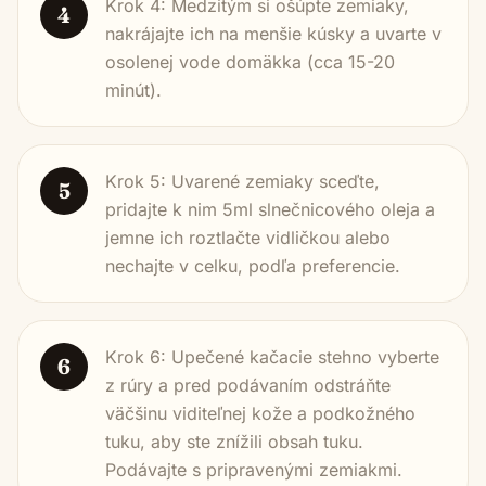
Krok 4: Medzitým si ošúpte zemiaky,
4
nakrájajte ich na menšie kúsky a uvarte v
osolenej vode domäkka (cca 15-20
minút).
Krok 5: Uvarené zemiaky sceďte,
5
pridajte k nim 5ml slnečnicového oleja a
jemne ich roztlačte vidličkou alebo
nechajte v celku, podľa preferencie.
Krok 6: Upečené kačacie stehno vyberte
6
z rúry a pred podávaním odstráňte
väčšinu viditeľnej kože a podkožného
tuku, aby ste znížili obsah tuku.
Podávajte s pripravenými zemiakmi.