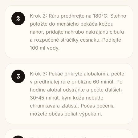
Krok 2: Rúru predhrejte na 180°C. Stehno
2
položte do menšieho pekáča kožou
nahor, pridajte nahrubo nakrájanú cibuľu
a rozpučené strúčiky cesnaku. Podlejte
100 ml vody.
Krok 3: Pekáč prikryte alobalom a pečte
3
v predhriatej rúre približne 60 minút. Po
hodine alobal odstráňte a pečte ďalších
30-45 minút, kým koža nebude
chrumkavá a zlatistá. Počas pečenia
môžete občas poliať výpekom.