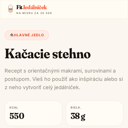
Fit
Jedálniček
NA MIERU ZA 30 SEK
HLAVNÉ JEDLO
Kačacie stehno
Recept s orientačnými makrami, surovinami a
postupom. Vieš ho použiť ako inšpiráciu alebo si
z neho vytvoriť celý jedálniček.
KCAL
BIELK.
550
38
g