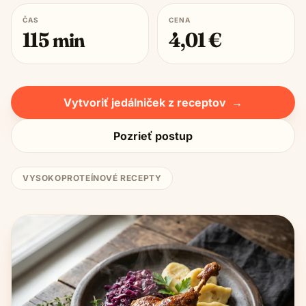
ČAS
CENA
115
min
4,01
€
Vytvoriť jedálniček z receptov
→
Pozrieť postup
VYSOKOPROTEÍNOVÉ RECEPTY