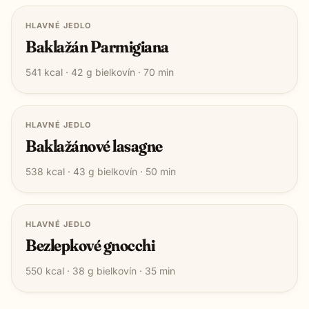
HLAVNÉ JEDLO
Baklažán Parmigiana
541
kcal ·
42
g bielkovín ·
70
min
HLAVNÉ JEDLO
Baklažánové lasagne
538
kcal ·
43
g bielkovín ·
50
min
HLAVNÉ JEDLO
Bezlepkové gnocchi
550
kcal ·
38
g bielkovín ·
35
min