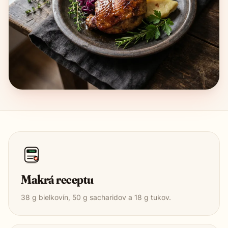
1850
Makrá receptu
38
g bielkovín,
50
g sacharidov a
18
g tukov.