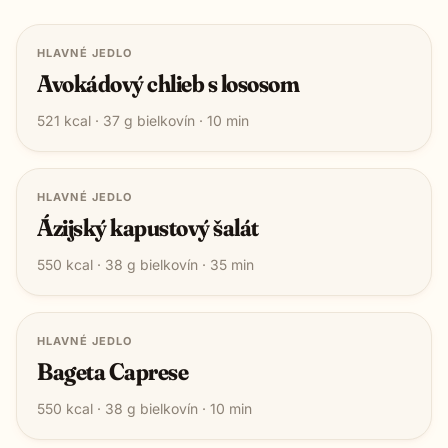
HLAVNÉ JEDLO
Avokádový chlieb s lososom
521
kcal ·
37
g bielkovín ·
10
min
HLAVNÉ JEDLO
Ázijský kapustový šalát
550
kcal ·
38
g bielkovín ·
35
min
HLAVNÉ JEDLO
Bageta Caprese
550
kcal ·
38
g bielkovín ·
10
min