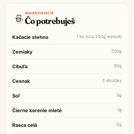
INGREDIENCIE
Čo potrebuješ
1 ks (cca 200g surové)
Kačacie stehno
250g
Zemiaky
50g
Cibuľa
2 strúčiky
Cesnak
5g
Soľ
1g
Čierne korenie mleté
2g
Rasca celá