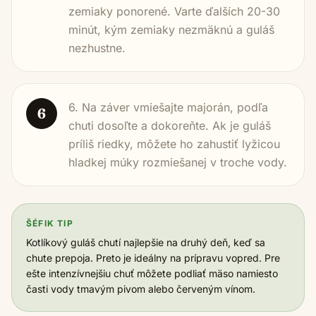
zemiaky ponorené. Varte ďalších 20-30
minút, kým zemiaky nezmäknú a guláš
nezhustne.
6. Na záver vmiešajte majorán, podľa
6
chuti dosoľte a dokoreňte. Ak je guláš
príliš riedky, môžete ho zahustiť lyžicou
hladkej múky rozmiešanej v troche vody.
ŠÉFIK TIP
Kotlíkový guláš chutí najlepšie na druhý deň, keď sa
chute prepoja. Preto je ideálny na prípravu vopred. Pre
ešte intenzívnejšiu chuť môžete podliať mäso namiesto
časti vody tmavým pivom alebo červeným vínom.