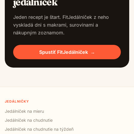
jedálniček
Jeden recept je štart. FitJedálniček z neho
vyskladá dni s makrami, surovinami a
nákupným zoznamom.
Spustiť FitJedálniček
→
JEDÁLNIČKY
Jedálniček na mieru
Jedálniček na chudnutie
Jedálniček na chudnutie na týždeň