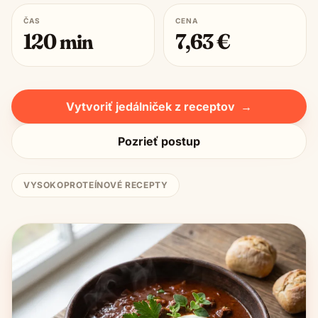
ČAS
CENA
120
min
7,63
€
Vytvoriť jedálniček z receptov
→
Pozrieť postup
VYSOKOPROTEÍNOVÉ RECEPTY