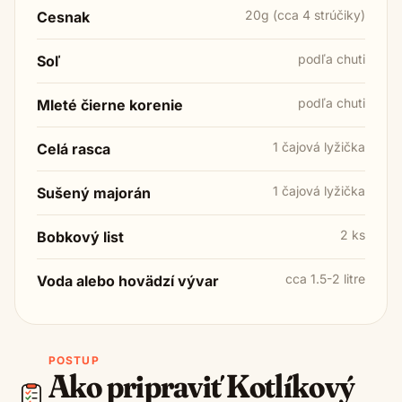
20g (cca 4 strúčiky)
Cesnak
podľa chuti
Soľ
podľa chuti
Mleté čierne korenie
1 čajová lyžička
Celá rasca
1 čajová lyžička
Sušený majorán
2 ks
Bobkový list
cca 1.5-2 litre
Voda alebo hovädzí vývar
POSTUP
Ako pripraviť
Kotlíkový