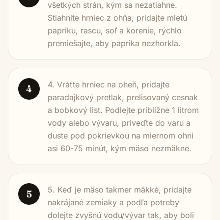
všetkých strán, kým sa nezatiahne.
Stiahnite hrniec z ohňa, pridajte mletú
papriku, rascu, soľ a korenie, rýchlo
premiešajte, aby paprika nezhorkla.
4. Vráťte hrniec na oheň, pridajte
4
paradajkový pretlak, prelisovaný cesnak
a bobkový list. Podlejte približne 1 litrom
vody alebo vývaru, priveďte do varu a
duste pod pokrievkou na miernom ohni
asi 60-75 minút, kým mäso nezmäkne.
5. Keď je mäso takmer mäkké, pridajte
5
nakrájané zemiaky a podľa potreby
dolejte zvyšnú vodu/vývar tak, aby boli