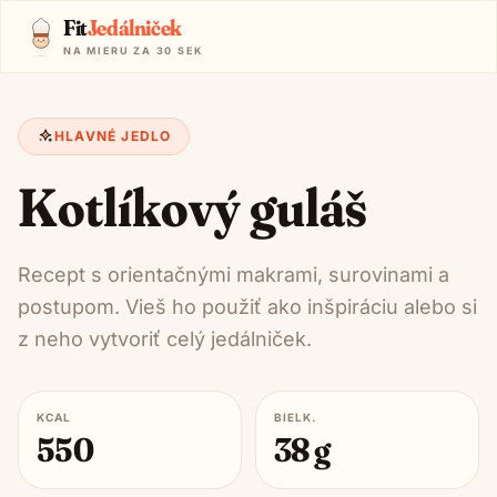
Fit
Jedálniček
NA MIERU ZA 30 SEK
HLAVNÉ JEDLO
Kotlíkový guláš
Recept s orientačnými makrami, surovinami a
postupom. Vieš ho použiť ako inšpiráciu alebo si
z neho vytvoriť celý jedálniček.
KCAL
BIELK.
550
38
g