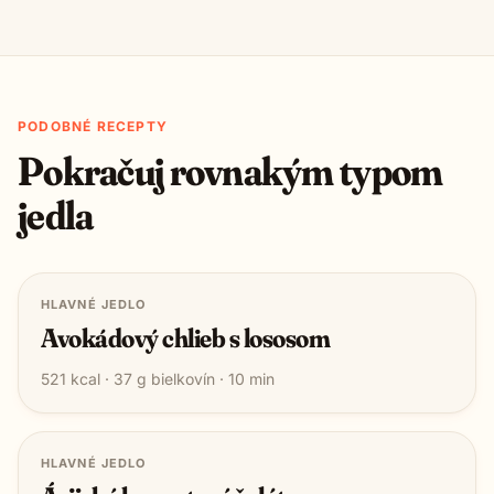
PODOBNÉ RECEPTY
Pokračuj rovnakým typom
jedla
HLAVNÉ JEDLO
Avokádový chlieb s lososom
521
kcal ·
37
g bielkovín ·
10
min
HLAVNÉ JEDLO