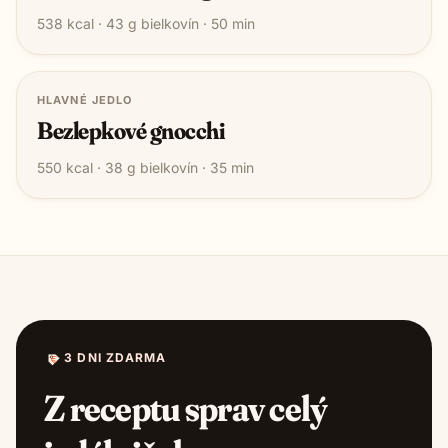
538
kcal ·
43
g bielkovín ·
50
min
HLAVNÉ JEDLO
Bezlepkové gnocchi
550
kcal ·
38
g bielkovín ·
35
min
3 DNI ZDARMA
Z receptu sprav celý