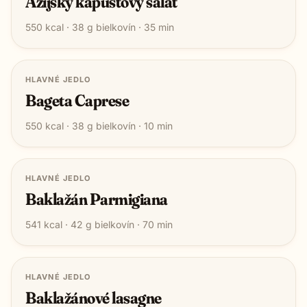
Ázijský kapustový šalát
550
kcal ·
38
g bielkovín ·
35
min
HLAVNÉ JEDLO
Bageta Caprese
550
kcal ·
38
g bielkovín ·
10
min
HLAVNÉ JEDLO
Baklažán Parmigiana
541
kcal ·
42
g bielkovín ·
70
min
HLAVNÉ JEDLO
Baklažánové lasagne