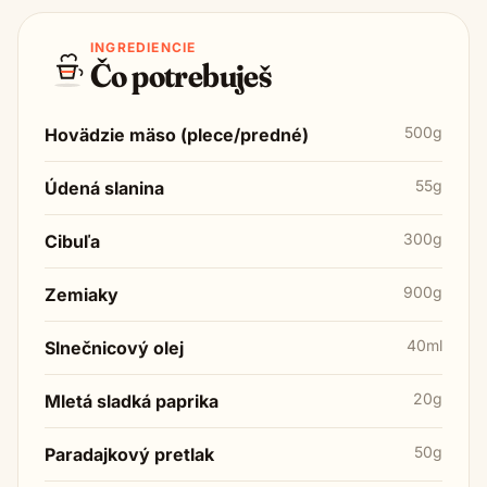
INGREDIENCIE
Čo potrebuješ
500g
Hovädzie mäso (plece/predné)
55g
Údená slanina
300g
Cibuľa
900g
Zemiaky
40ml
Slnečnicový olej
20g
Mletá sladká paprika
50g
Paradajkový pretlak