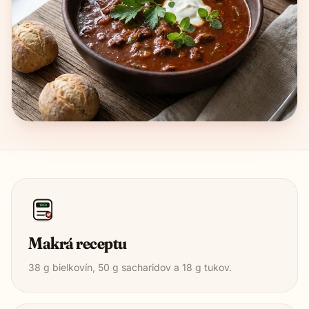
1850
Makrá receptu
38
g bielkovín,
50
g sacharidov a
18
g tukov.