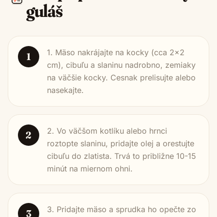
guláš
1. Mäso nakrájajte na kocky (cca 2x2
1
cm), cibuľu a slaninu nadrobno, zemiaky
na väčšie kocky. Cesnak prelisujte alebo
nasekajte.
2. Vo väčšom kotlíku alebo hrnci
2
roztopte slaninu, pridajte olej a orestujte
cibuľu do zlatista. Trvá to približne 10-15
minút na miernom ohni.
3. Pridajte mäso a sprudka ho opečte zo
3