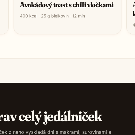
Avokádový toast s chilli vločkami
400
kcal ·
25
g bielkovín ·
12
min
rav celý jedálniček
niček z neho vyskladá dni s makrami, surovinami a