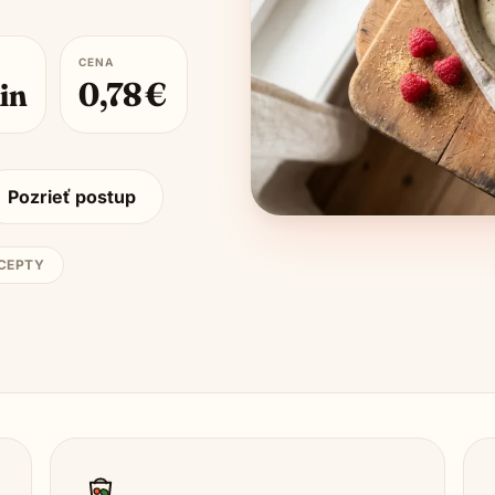
CENA
in
0,78
€
Pozrieť postup
ECEPTY