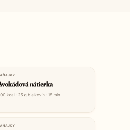
RAŇAJKY
Avokádová nátierka
400
kcal ·
25
g bielkovín ·
15
min
RAŇAJKY