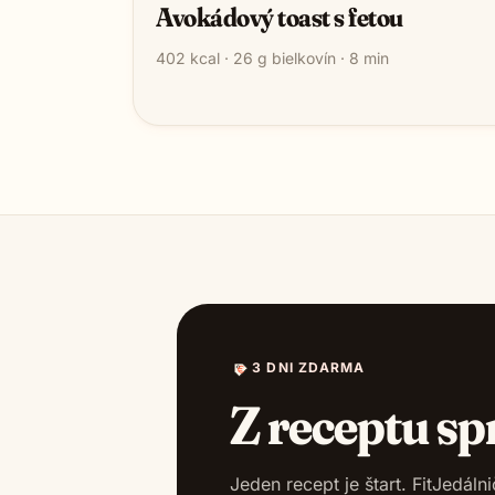
Avokádový toast s fetou
402
kcal ·
26
g bielkovín ·
8
min
3 DNI ZDARMA
Z receptu sp
Jeden recept je štart. FitJedál