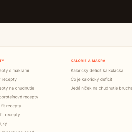
TY
KALÓRIE A MAKRÁ
cepty s makrami
Kalorický deficit kalkulačka
 recepty
Čo je kalorický deficit
cepty na chudnutie
Jedálniček na chudnutie bruch
proteínové recepty
 fit recepty
fit recepty
ajky