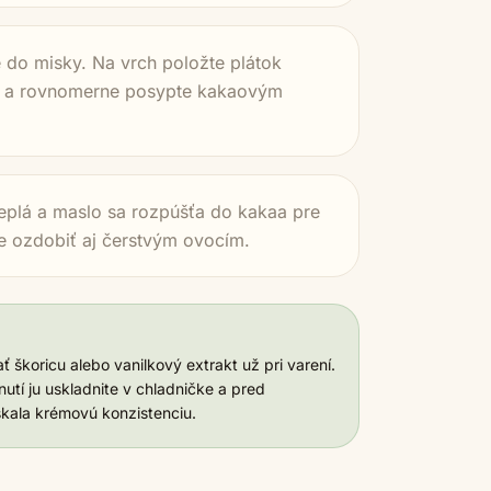
 do misky. Na vrch položte plátok
í, a rovnomerne posypte kakaovým
teplá a maslo sa rozpúšťa do kakaa pre
e ozdobiť aj čerstvým ovocím.
 škoricu alebo vanilkový extrakt už pri varení.
utí ju uskladnite v chladničke a pred
skala krémovú konzistenciu.