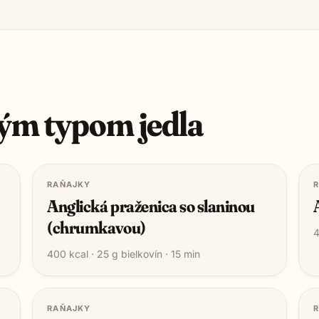
ým typom jedla
RAŇAJKY
Anglická praženica so slaninou
(chrumkavou)
400
kcal ·
25
g bielkovín ·
15
min
RAŇAJKY