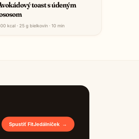
Avokádový toast s údeným
lososom
400
kcal ·
25
g bielkovín ·
10
min
Spustiť FitJedálniček
→