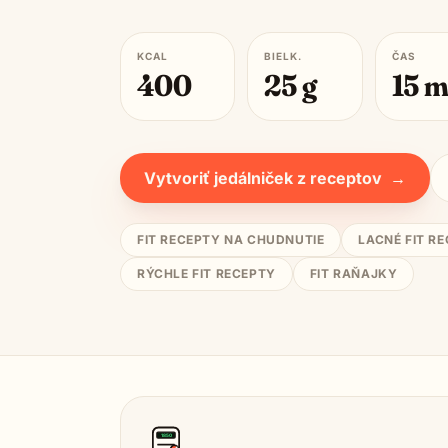
KCAL
BIELK.
ČAS
400
25
g
15
m
Vytvoriť jedálniček z receptov
→
FIT RECEPTY NA CHUDNUTIE
LACNÉ FIT R
RÝCHLE FIT RECEPTY
FIT RAŇAJKY
1850