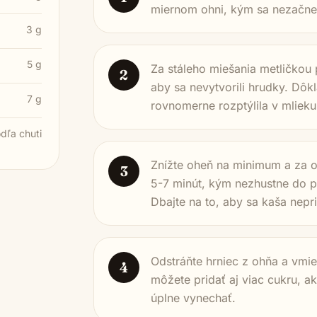
miernom ohni, kým sa nezačne p
3 g
5 g
Za stáleho miešania metličkou 
2
aby sa nevytvorili hrudky. Dôk
7 g
rovnomerne rozptýlila v mlieku
dľa chuti
Znížte oheň na minimum a za o
3
5-7 minút, kým nezhustne do p
Dbajte na to, aby sa kaša nepri
Odstráňte hrniec z ohňa a vmie
4
môžete pridať aj viac cukru, ak
úplne vynechať.