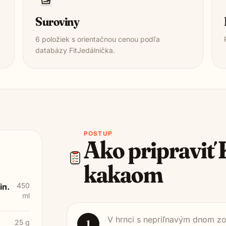
Suroviny
6
položiek s orientačnou cenou podľa
databázy FitJedálnička.
POSTUP
Ako pripraviť
kakaom
450
in.
ml
V hrnci s nepriľnavým dnom zoh
1
25 g