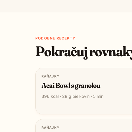
PODOBNÉ RECEPTY
Pokračuj rovnak
RAŇAJKY
Acai Bowl s granolou
396
kcal ·
28
g bielkovín ·
5
min
RAŇAJKY