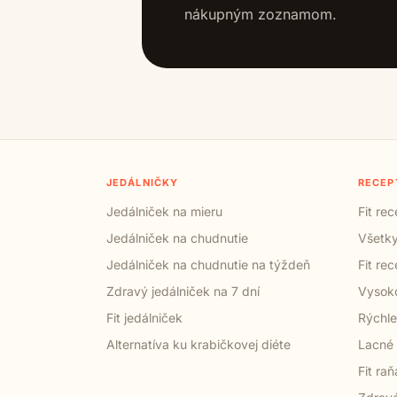
nákupným zoznamom.
JEDÁLNIČKY
RECEP
Jedálniček na mieru
Fit re
Jedálniček na chudnutie
Všetky
Jedálniček na chudnutie na týždeň
Fit re
Zdravý jedálniček na 7 dní
Vysoko
Fit jedálniček
Rýchle
Alternatíva ku krabičkovej diéte
Lacné 
Fit raň