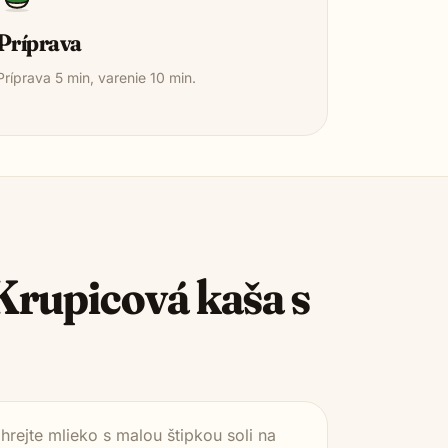
Príprava
Príprava
5
min, varenie
10
min.
Krupicová kaša s
rejte mlieko s malou štipkou soli na