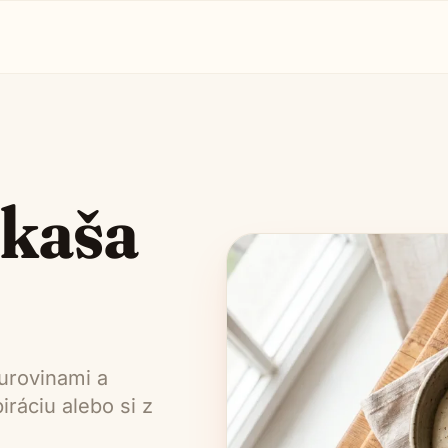
 kaša
urovinami a
ráciu alebo si z