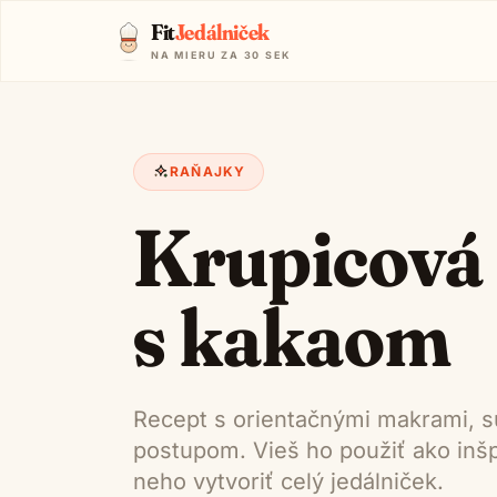
Fit
Jedálniček
NA MIERU ZA 30 SEK
RAŇAJKY
Krupicová
s kakaom
Recept s orientačnými makrami, s
postupom. Vieš ho použiť ako inšpi
neho vytvoriť celý jedálniček.