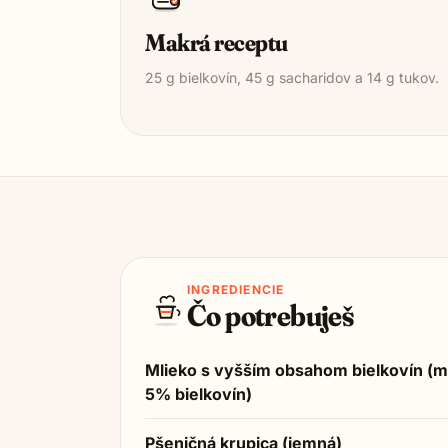
Makrá receptu
25
g bielkovín,
45
g sacharidov a
14
g tukov.
INGREDIENCIE
Čo potrebuješ
Mlieko s vyšším obsahom bielkovín (m
5% bielkovín)
Pšeničná krupica (jemná)