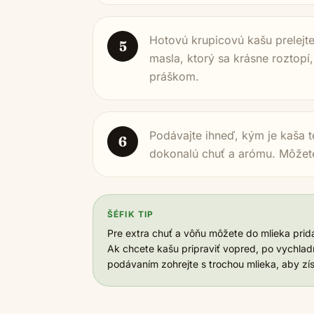
Hotovú krupicovú kašu prelejte
5
masla, ktorý sa krásne roztop
práškom.
Podávajte ihneď, kým je kaša 
6
dokonalú chuť a arómu. Môžet
ŠÉFIK TIP
Pre extra chuť a vôňu môžete do mlieka pridať
Ak chcete kašu pripraviť vopred, po vychladn
podávaním zohrejte s trochou mlieka, aby zí