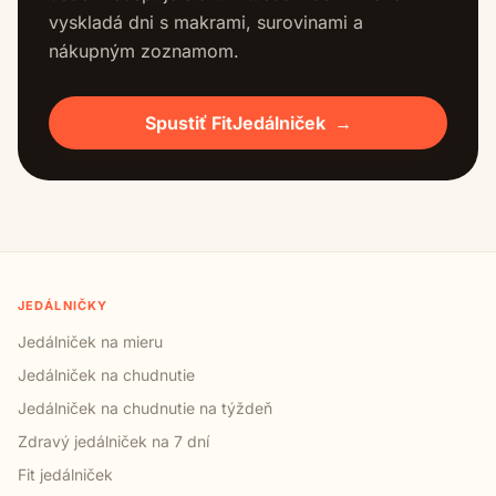
vyskladá dni s makrami, surovinami a
nákupným zoznamom.
Spustiť FitJedálniček
→
JEDÁLNIČKY
Jedálniček na mieru
Jedálniček na chudnutie
Jedálniček na chudnutie na týždeň
Zdravý jedálniček na 7 dní
Fit jedálniček