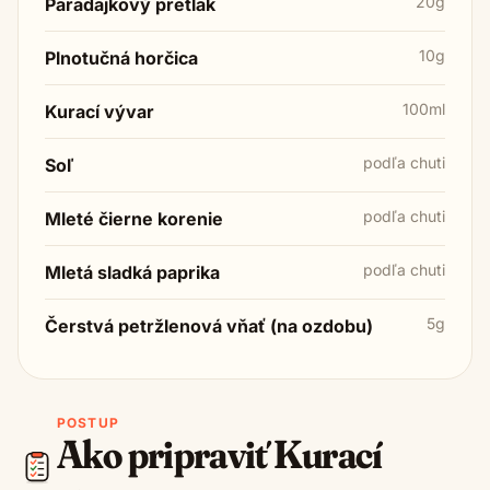
20g
Paradajkový pretlak
10g
Plnotučná horčica
100ml
Kurací vývar
podľa chuti
Soľ
podľa chuti
Mleté čierne korenie
podľa chuti
Mletá sladká paprika
5g
Čerstvá petržlenová vňať (na ozdobu)
POSTUP
Ako pripraviť
Kurací