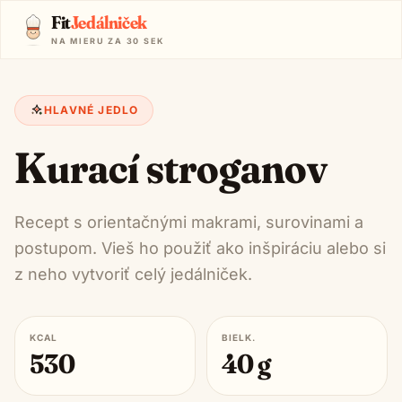
Fit
Jedálniček
NA MIERU ZA 30 SEK
HLAVNÉ JEDLO
Kurací stroganov
Recept s orientačnými makrami, surovinami a
postupom. Vieš ho použiť ako inšpiráciu alebo si
z neho vytvoriť celý jedálniček.
KCAL
BIELK.
530
40
g