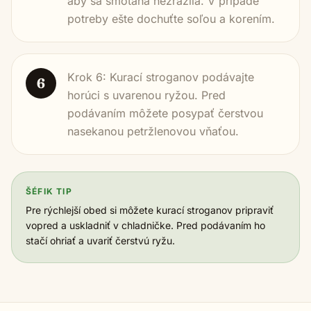
aby sa smotana nezrazila. V prípade
potreby ešte dochuťte soľou a korením.
Krok 6: Kurací stroganov podávajte
6
horúci s uvarenou ryžou. Pred
podávaním môžete posypať čerstvou
nasekanou petržlenovou vňaťou.
ŠÉFIK TIP
Pre rýchlejší obed si môžete kurací stroganov pripraviť
vopred a uskladniť v chladničke. Pred podávaním ho
stačí ohriať a uvariť čerstvú ryžu.