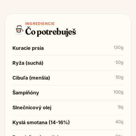
INGREDIENCIE
Čo potrebuješ
130g
Kuracie prsia
50g
Ryža (suchá)
50g
Cibuľa (menšia)
100g
Šampiňóny
9g
Slnečnicový olej
40g
Kyslá smotana (14-16%)