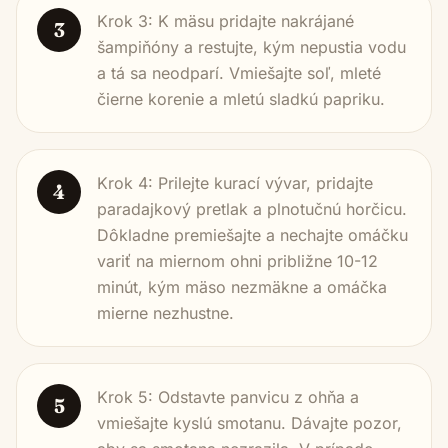
Krok 3: K mäsu pridajte nakrájané
3
šampiňóny a restujte, kým nepustia vodu
a tá sa neodparí. Vmiešajte soľ, mleté
čierne korenie a mletú sladkú papriku.
Krok 4: Prilejte kurací vývar, pridajte
4
paradajkový pretlak a plnotučnú horčicu.
Dôkladne premiešajte a nechajte omáčku
variť na miernom ohni približne 10-12
minút, kým mäso nezmäkne a omáčka
mierne nezhustne.
Krok 5: Odstavte panvicu z ohňa a
5
vmiešajte kyslú smotanu. Dávajte pozor,