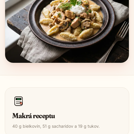
1850
Makrá receptu
40
g bielkovín,
51
g sacharidov a
19
g tukov.