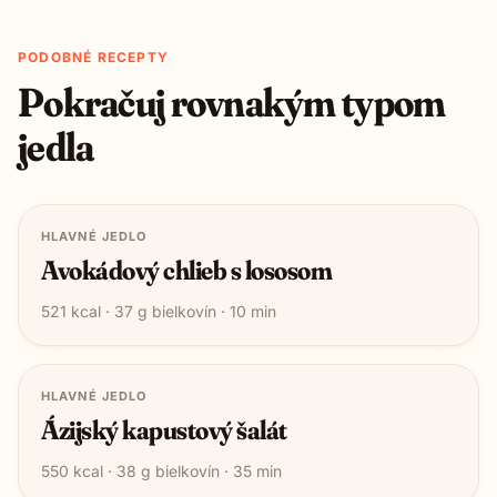
PODOBNÉ RECEPTY
Pokračuj rovnakým typom
jedla
HLAVNÉ JEDLO
Avokádový chlieb s lososom
521
kcal ·
37
g bielkovín ·
10
min
HLAVNÉ JEDLO
Ázijský kapustový šalát
550
kcal ·
38
g bielkovín ·
35
min