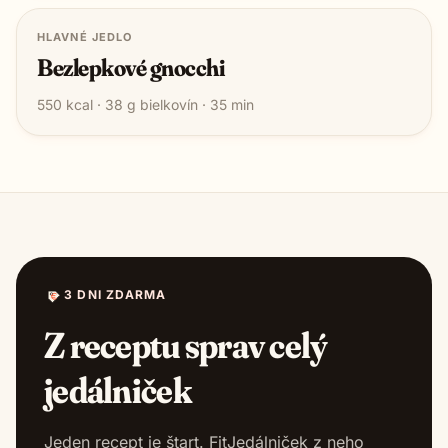
HLAVNÉ JEDLO
Bezlepkové gnocchi
550
kcal ·
38
g bielkovín ·
35
min
3 DNI ZDARMA
Z receptu sprav celý
jedálniček
Jeden recept je štart. FitJedálniček z neho