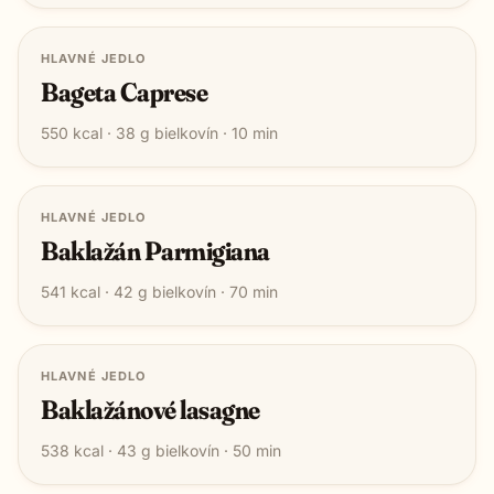
HLAVNÉ JEDLO
Bageta Caprese
550
kcal ·
38
g bielkovín ·
10
min
HLAVNÉ JEDLO
Baklažán Parmigiana
541
kcal ·
42
g bielkovín ·
70
min
HLAVNÉ JEDLO
Baklažánové lasagne
538
kcal ·
43
g bielkovín ·
50
min