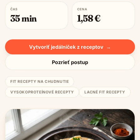
ČAS
CENA
35
min
1,58
€
Vytvoriť jedálniček z receptov
→
Pozrieť postup
FIT RECEPTY NA CHUDNUTIE
VYSOKOPROTEÍNOVÉ RECEPTY
LACNÉ FIT RECEPTY