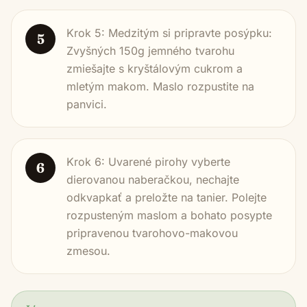
Krok 5: Medzitým si pripravte posýpku:
5
Zvyšných 150g jemného tvarohu
zmiešajte s kryštálovým cukrom a
mletým makom. Maslo rozpustite na
panvici.
Krok 6: Uvarené pirohy vyberte
6
dierovanou naberačkou, nechajte
odkvapkať a preložte na tanier. Polejte
rozpusteným maslom a bohato posypte
pripravenou tvarohovo-makovou
zmesou.