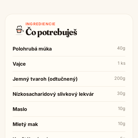
INGREDIENCIE
Čo potrebuješ
40g
Polohrubá múka
1 ks
Vajce
200g
Jemný tvaroh (odtučnený)
30g
Nízkosacharidový slivkový lekvár
10g
Maslo
10g
Mletý mak