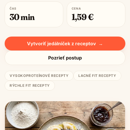
ČAS
CENA
30
min
1,59
€
Vytvoriť jedálniček z receptov
→
Pozrieť postup
VYSOKOPROTEÍNOVÉ RECEPTY
LACNÉ FIT RECEPTY
RÝCHLE FIT RECEPTY