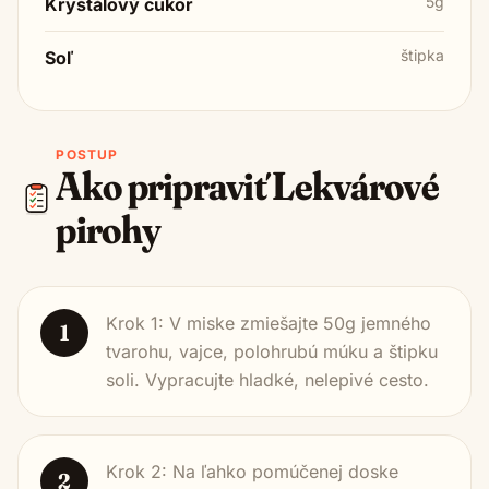
5g
Kryštálový cukor
štipka
Soľ
POSTUP
Ako pripraviť
Lekvárové
pirohy
Krok 1: V miske zmiešajte 50g jemného
1
tvarohu, vajce, polohrubú múku a štipku
soli. Vypracujte hladké, nelepivé cesto.
Krok 2: Na ľahko pomúčenej doske
2