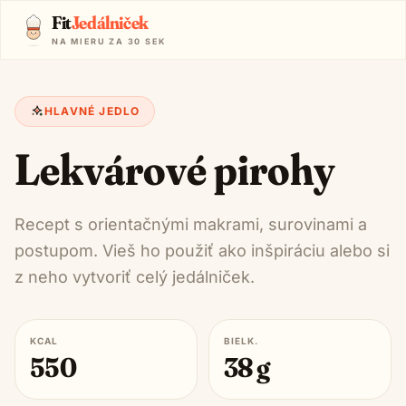
Fit
Jedálniček
NA MIERU ZA 30 SEK
HLAVNÉ JEDLO
Lekvárové pirohy
Recept s orientačnými makrami, surovinami a
postupom. Vieš ho použiť ako inšpiráciu alebo si
z neho vytvoriť celý jedálniček.
KCAL
BIELK.
550
38
g