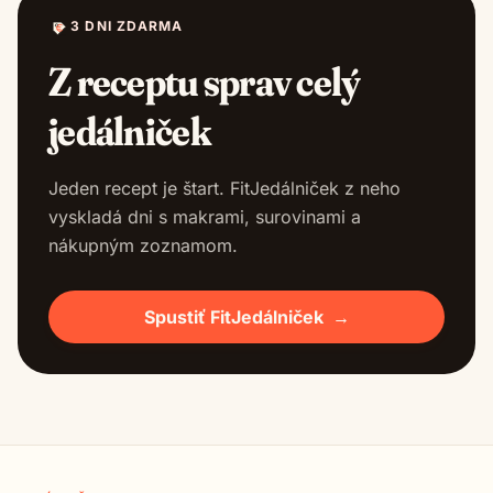
3 DNI ZDARMA
Z receptu sprav celý
jedálniček
Jeden recept je štart. FitJedálniček z neho
vyskladá dni s makrami, surovinami a
nákupným zoznamom.
Spustiť FitJedálniček
→