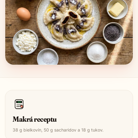
1850
Makrá receptu
38
g bielkovín,
50
g sacharidov a
18
g tukov.