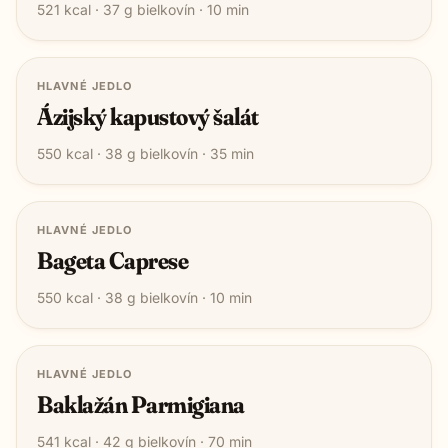
521
kcal ·
37
g bielkovín ·
10
min
HLAVNÉ JEDLO
Ázijský kapustový šalát
550
kcal ·
38
g bielkovín ·
35
min
HLAVNÉ JEDLO
Bageta Caprese
550
kcal ·
38
g bielkovín ·
10
min
HLAVNÉ JEDLO
Baklažán Parmigiana
541
kcal ·
42
g bielkovín ·
70
min