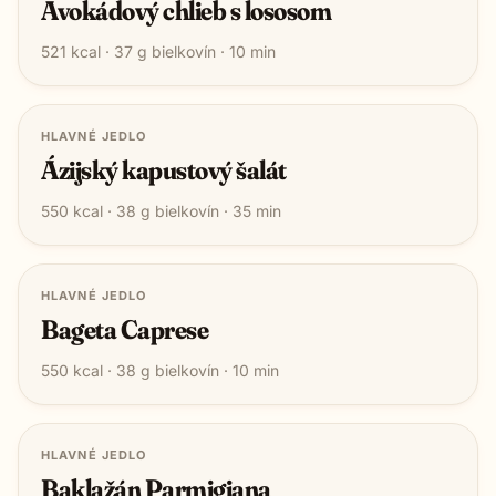
Avokádový chlieb s lososom
521
kcal ·
37
g bielkovín ·
10
min
HLAVNÉ JEDLO
Ázijský kapustový šalát
550
kcal ·
38
g bielkovín ·
35
min
HLAVNÉ JEDLO
Bageta Caprese
550
kcal ·
38
g bielkovín ·
10
min
HLAVNÉ JEDLO
Baklažán Parmigiana