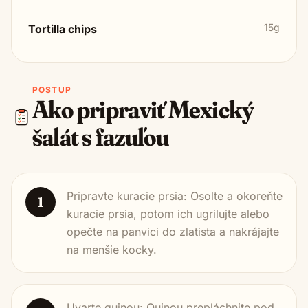
15g
Tortilla chips
POSTUP
Ako pripraviť
Mexický
šalát s fazuľou
Pripravte kuracie prsia: Osolte a okoreňte
1
kuracie prsia, potom ich ugrilujte alebo
opečte na panvici do zlatista a nakrájajte
na menšie kocky.
Uvarte quinou: Quinou prepláchnite pod