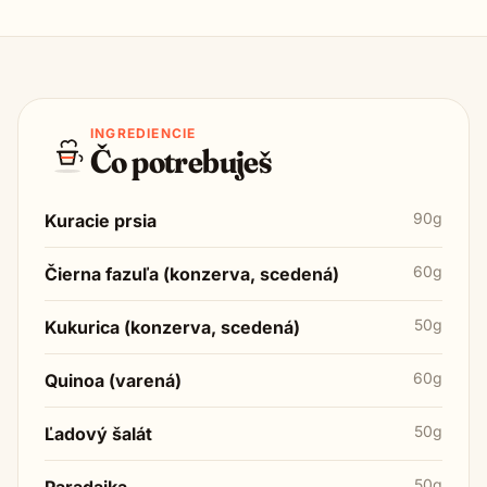
INGREDIENCIE
Čo potrebuješ
90g
Kuracie prsia
60g
Čierna fazuľa (konzerva, scedená)
50g
Kukurica (konzerva, scedená)
60g
Quinoa (varená)
50g
Ľadový šalát
50g
Paradajka