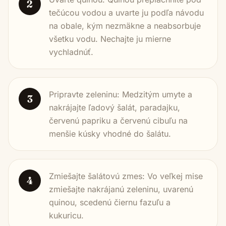
2
tečúcou vodou a uvarte ju podľa návodu
na obale, kým nezmäkne a neabsorbuje
všetku vodu. Nechajte ju mierne
vychladnúť.
Pripravte zeleninu: Medzitým umyte a
3
nakrájajte ľadový šalát, paradajku,
červenú papriku a červenú cibuľu na
menšie kúsky vhodné do šalátu.
Zmiešajte šalátovú zmes: Vo veľkej mise
4
zmiešajte nakrájanú zeleninu, uvarenú
quinou, scedenú čiernu fazuľu a
kukuricu.