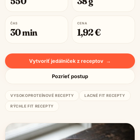
550
38
g
ČAS
CENA
30
min
1,92
€
Vytvoriť jedálniček z receptov
→
Pozrieť postup
VYSOKOPROTEÍNOVÉ RECEPTY
LACNÉ FIT RECEPTY
RÝCHLE FIT RECEPTY