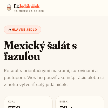
Fit
Jedálniček
NA MIERU ZA 30 SEK
HLAVNÉ JEDLO
Mexický šalát s
fazuľou
Recept s orientačnými makrami, surovinami a
postupom. Vieš ho použiť ako inšpiráciu alebo si
z neho vytvoriť celý jedálniček.
KCAL
BIELK.