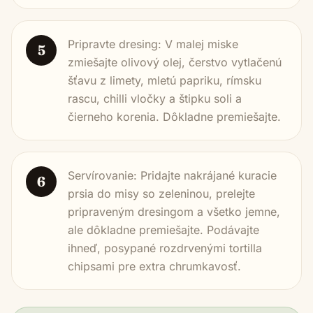
Pripravte dresing: V malej miske
5
zmiešajte olivový olej, čerstvo vytlačenú
šťavu z limety, mletú papriku, rímsku
rascu, chilli vločky a štipku soli a
čierneho korenia. Dôkladne premiešajte.
Servírovanie: Pridajte nakrájané kuracie
6
prsia do misy so zeleninou, prelejte
pripraveným dresingom a všetko jemne,
ale dôkladne premiešajte. Podávajte
ihneď, posypané rozdrvenými tortilla
chipsami pre extra chrumkavosť.