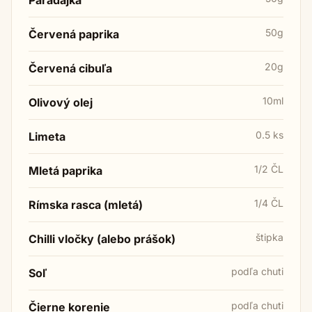
50g
Červená paprika
20g
Červená cibuľa
10ml
Olivový olej
0.5 ks
Limeta
1/2 ČL
Mletá paprika
1/4 ČL
Rímska rasca (mletá)
štipka
Chilli vločky (alebo prášok)
podľa chuti
Soľ
podľa chuti
Čierne korenie