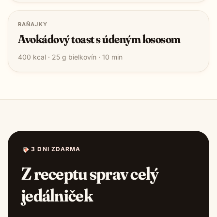
RAŇAJKY
Avokádový toast s údeným lososom
400
kcal ·
25
g bielkovín ·
10
min
3 DNI ZDARMA
Z receptu sprav celý
jedálniček