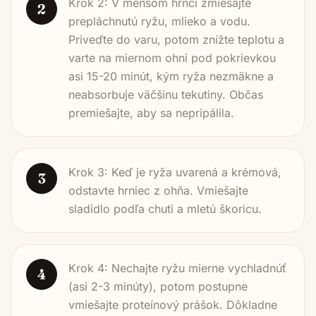
Krok 2: V menšom hrnci zmiešajte
2
prepláchnutú ryžu, mlieko a vodu.
Priveďte do varu, potom znížte teplotu a
varte na miernom ohni pod pokrievkou
asi 15-20 minút, kým ryža nezmäkne a
neabsorbuje väčšinu tekutiny. Občas
premiešajte, aby sa nepripálila.
Krok 3: Keď je ryža uvarená a krémová,
3
odstavte hrniec z ohňa. Vmiešajte
sladidlo podľa chuti a mletú škoricu.
Krok 4: Nechajte ryžu mierne vychladnúť
4
(asi 2-3 minúty), potom postupne
vmiešajte proteínový prášok. Dôkladne