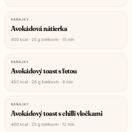
RAŇAJKY
Avokádová nátierka
400
kcal ·
25
g bielkovín ·
15
min
RAŇAJKY
Avokádový toast s fetou
402
kcal ·
26
g bielkovín ·
8
min
RAŇAJKY
Avokádový toast s chilli vločkami
400
kcal ·
25
g bielkovín ·
12
min