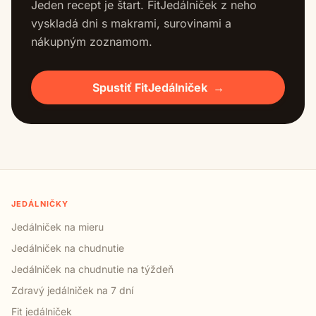
Jeden recept je štart. FitJedálniček z neho
vyskladá dni s makrami, surovinami a
nákupným zoznamom.
Spustiť FitJedálniček
→
JEDÁLNIČKY
Jedálniček na mieru
Jedálniček na chudnutie
Jedálniček na chudnutie na týždeň
Zdravý jedálniček na 7 dní
Fit jedálniček