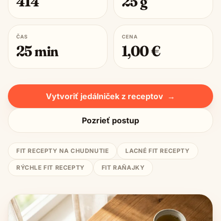
414
25
g
ČAS
CENA
25
min
1,00
€
Vytvoriť jedálniček z receptov
→
Pozrieť postup
FIT RECEPTY NA CHUDNUTIE
LACNÉ FIT RECEPTY
RÝCHLE FIT RECEPTY
FIT RAŇAJKY