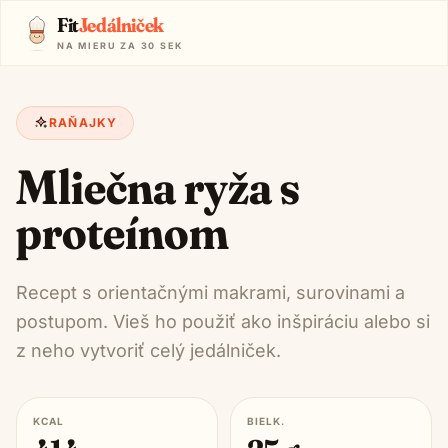
Fit
Jedálniček
NA MIERU ZA 30 SEK
RAŇAJKY
Mliečna ryža s
proteínom
Recept s orientačnými makrami, surovinami a
postupom. Vieš ho použiť ako inšpiráciu alebo si
z neho vytvoriť celý jedálniček.
KCAL
BIELK.