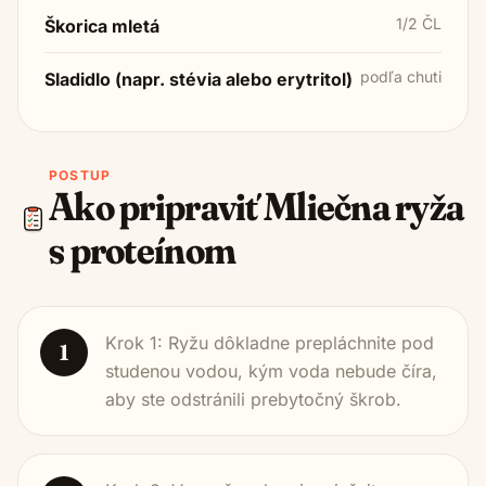
1/2 ČL
Škorica mletá
podľa chuti
Sladidlo (napr. stévia alebo erytritol)
POSTUP
Ako pripraviť
Mliečna ryža
s proteínom
Krok 1: Ryžu dôkladne prepláchnite pod
1
studenou vodou, kým voda nebude číra,
aby ste odstránili prebytočný škrob.