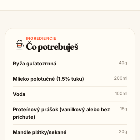
INGREDIENCIE
Čo potrebuješ
40g
Ryža guľatozrnná
200ml
Mlieko polotučné (1.5% tuku)
100ml
Voda
15g
Proteínový prášok (vanilkový alebo bez
príchute)
20g
Mandle plátky/sekané