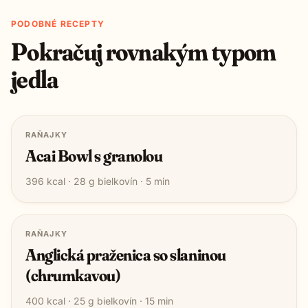
PODOBNÉ RECEPTY
Pokračuj rovnakým typom
jedla
RAŇAJKY
Acai Bowl s granolou
396
kcal ·
28
g bielkovín ·
5
min
RAŇAJKY
Anglická praženica so slaninou
(chrumkavou)
400
kcal ·
25
g bielkovín ·
15
min