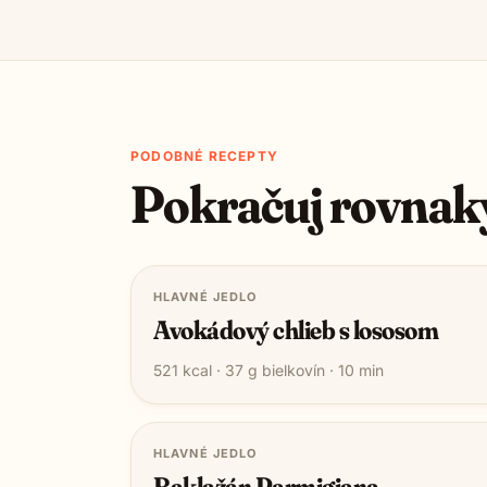
PODOBNÉ RECEPTY
Pokračuj rovnak
HLAVNÉ JEDLO
Avokádový chlieb s lososom
521
kcal ·
37
g bielkovín ·
10
min
HLAVNÉ JEDLO
Baklažán Parmigiana