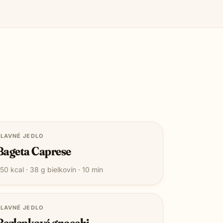
LAVNÉ JEDLO
Bageta Caprese
50
kcal ·
38
g bielkovín ·
10
min
LAVNÉ JEDLO
Bezlepkové gnocchi