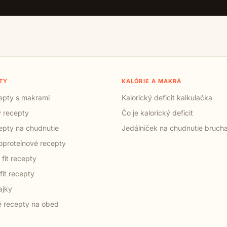
TY
KALÓRIE A MAKRÁ
cepty s makrami
Kalorický deficit kalkulačka
 recepty
Čo je kalorický deficit
cepty na chudnutie
Jedálniček na chudnutie bruch
proteínové recepty
 fit recepty
fit recepty
ajky
 recepty na obed