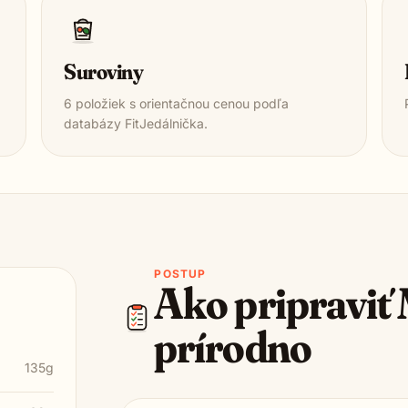
Suroviny
6
položiek s orientačnou cenou podľa
databázy FitJedálnička.
POSTUP
Ako pripraviť
prírodno
135g