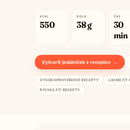
KCAL
BIELK.
ČAS
550
38
g
30
min
Vytvoriť jedálniček z receptov
→
VYSOKOPROTEÍNOVÉ RECEPTY
LACNÉ FIT
RÝCHLE FIT RECEPTY