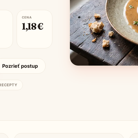
CENA
1,18
€
Pozrieť postup
 RECEPTY