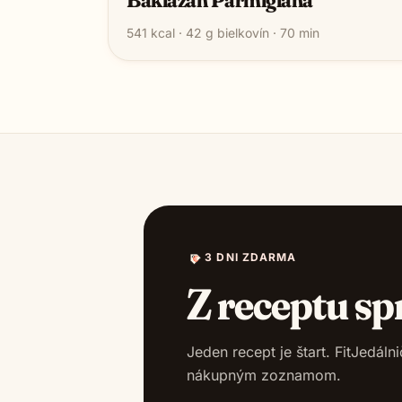
541
kcal ·
42
g bielkovín ·
70
min
3 DNI ZDARMA
Z receptu sp
Jeden recept je štart. FitJedál
nákupným zoznamom.