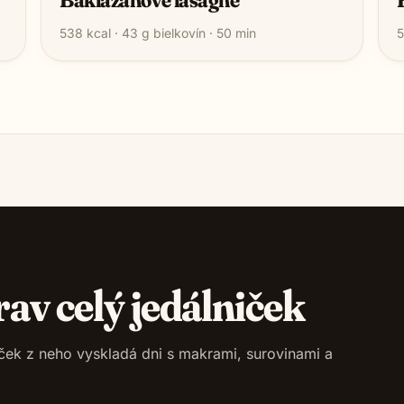
538
kcal ·
43
g bielkovín ·
50
min
5
rav celý jedálniček
niček z neho vyskladá dni s makrami, surovinami a