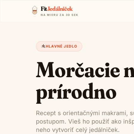
Fit
Jedálniček
NA MIERU ZA 30 SEK
HLAVNÉ JEDLO
Morčacie 
prírodno
Recept s orientačnými makrami, s
postupom. Vieš ho použiť ako inšpi
neho vytvoriť celý jedálniček.