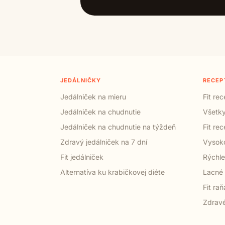
JEDÁLNIČKY
RECEP
Jedálniček na mieru
Fit re
Jedálniček na chudnutie
Všetky
Jedálniček na chudnutie na týždeň
Fit re
Zdravý jedálniček na 7 dní
Vysoko
Fit jedálniček
Rýchle
Alternatíva ku krabičkovej diéte
Lacné 
Fit raň
Zdravé