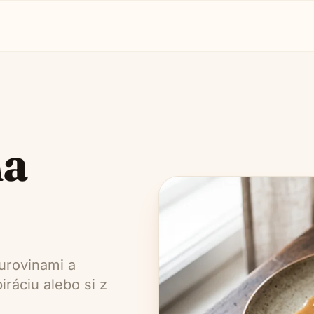
na
urovinami a
ráciu alebo si z