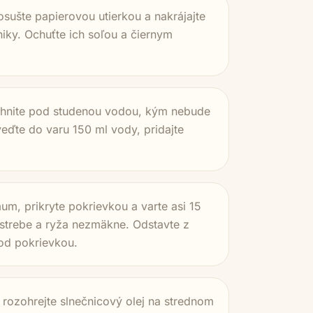
osušte papierovou utierkou a nakrájajte
niky. Ochuťte ich soľou a čiernym
chnite pod studenou vodou, kým nebude
eďte do varu 150 ml vody, pridajte
.
um, prikryte pokrievkou a varte asi 15
strebe a ryža nezmäkne. Odstavte z
pod pokrievkou.
 rozohrejte slnečnicový olej na strednom