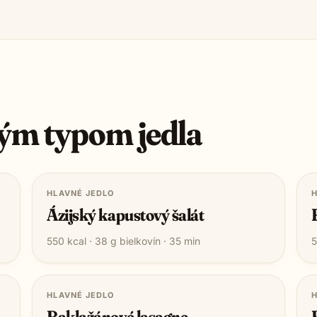
ým typom jedla
HLAVNÉ JEDLO
H
Ázijský kapustový šalát
550
kcal ·
38
g bielkovín ·
35
min
5
HLAVNÉ JEDLO
H
Baklažánové lasagne