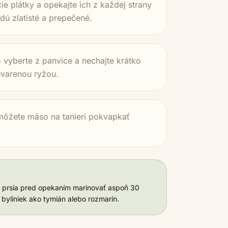
ie plátky a opekajte ich z každej strany
dú zlatisté a prepečené.
vyberte z panvice a nechajte krátko
uvarenou ryžou.
 môžete mäso na tanieri pokvapkať
e prsia pred opekaním marinovať aspoň 30
a byliniek ako tymián alebo rozmarín.