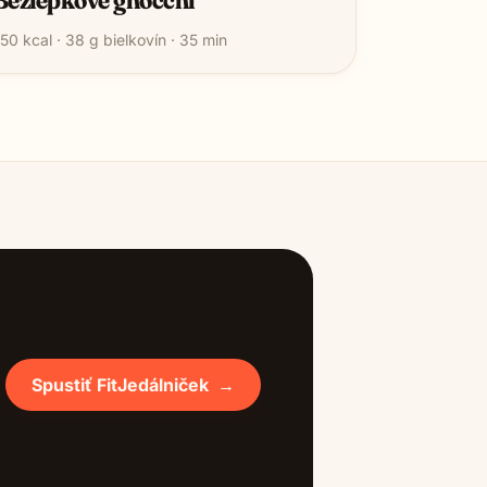
50
kcal ·
38
g bielkovín ·
35
min
Spustiť FitJedálniček
→