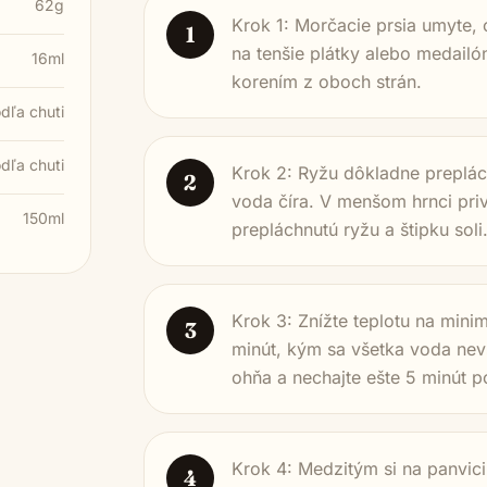
62g
Krok 1: Morčacie prsia umyte, 
1
na tenšie plátky alebo medailó
16ml
korením z oboch strán.
dľa chuti
dľa chuti
Krok 2: Ryžu dôkladne preplá
2
voda číra. V menšom hrnci priv
150ml
prepláchnutú ryžu a štipku soli
Krok 3: Znížte teplotu na minim
3
minút, kým sa všetka voda nev
ohňa a nechajte ešte 5 minút 
Krok 4: Medzitým si na panvici
4