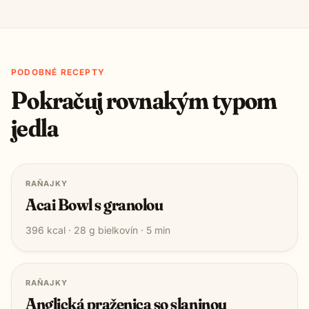
PODOBNÉ RECEPTY
Pokračuj rovnakým typom
jedla
RAŇAJKY
Acai Bowl s granolou
396
kcal ·
28
g bielkovín ·
5
min
RAŇAJKY
Anglická praženica so slaninou