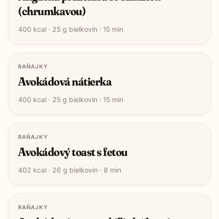
(chrumkavou)
400
kcal ·
25
g bielkovín ·
15
min
RAŇAJKY
Avokádová nátierka
400
kcal ·
25
g bielkovín ·
15
min
RAŇAJKY
Avokádový toast s fetou
402
kcal ·
26
g bielkovín ·
8
min
RAŇAJKY