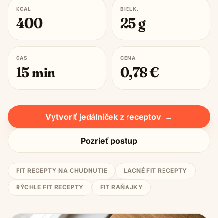
KCAL
BIELK.
400
25
g
ČAS
CENA
15
min
0,78
€
Vytvoriť jedálniček z receptov
→
Pozrieť postup
FIT RECEPTY NA CHUDNUTIE
LACNÉ FIT RECEPTY
RÝCHLE FIT RECEPTY
FIT RAŇAJKY