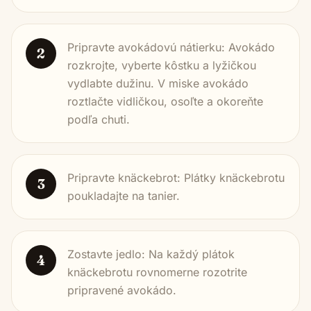
Pripravte avokádovú nátierku: Avokádo
2
rozkrojte, vyberte kôstku a lyžičkou
vydlabte dužinu. V miske avokádo
roztlačte vidličkou, osoľte a okoreňte
podľa chuti.
Pripravte knäckebrot: Plátky knäckebrotu
3
poukladajte na tanier.
Zostavte jedlo: Na každý plátok
4
knäckebrotu rovnomerne rozotrite
pripravené avokádo.