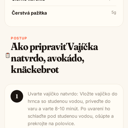
5g
Čerstvá pažítka
POSTUP
Ako pripraviť
Vajíčka
natvrdo, avokádo,
knäckebrot
Uvarte vajíčko natvrdo: Vložte vajíčko do
1
hrnca so studenou vodou, priveďte do
varu a varte 8-10 minút. Po uvarení ho
schlaďte pod studenou vodou, ošúpte a
prekrojte na polovice.