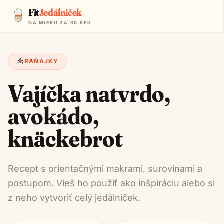
Fit
Jedálniček
NA MIERU ZA 30 SEK
RAŇAJKY
Vajíčka natvrdo,
avokádo,
knäckebrot
Recept s orientačnými makrami, surovinami a
postupom. Vieš ho použiť ako inšpiráciu alebo si
z neho vytvoriť celý jedálniček.