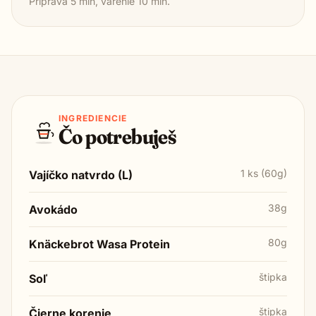
Príprava
5
min, varenie
10
min.
INGREDIENCIE
Čo potrebuješ
1 ks (60g)
Vajíčko natvrdo (L)
38g
Avokádo
80g
Knäckebrot Wasa Protein
štipka
Soľ
štipka
Čierne korenie