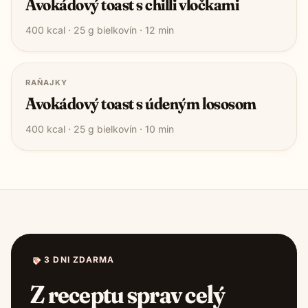
Avokádový toast s chilli vločkami
400
kcal ·
25
g bielkovín ·
12
min
RAŇAJKY
Avokádový toast s údeným lososom
400
kcal ·
25
g bielkovín ·
10
min
3 DNI ZDARMA
Z receptu sprav celý