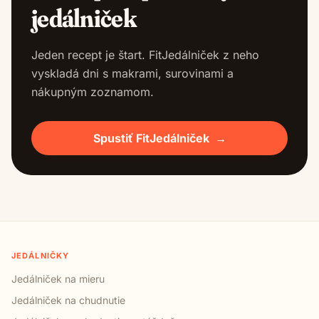
jedálniček
Jeden recept je štart. FitJedálniček z neho
vyskladá dni s makrami, surovinami a
nákupným zoznamom.
Spustiť FitJedálniček
→
JEDÁLNIČKY
Jedálniček na mieru
Jedálniček na chudnutie